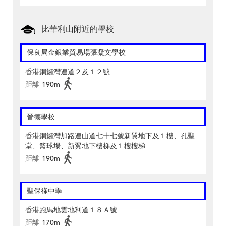
比華利山附近的學校
保良局金銀業貿易場張凝文學校
香港銅鑼灣連道２及１２號
距離
190m
晉德學校
香港銅鑼灣加路連山道七十七號新翼地下及１樓、孔聖
堂、籃球場、新翼地下樓梯及１樓樓梯
距離
190m
聖保祿中學
香港跑馬地雲地利道１８Ａ號
距離
170m