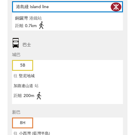
港島綫 Island line
銅鑼灣
港鐵站
距離
0.7km
巴士
城巴
5B
往
堅尼地城
加路連山道
站
距離
200m
新巴
8H
往
小西灣 (藍灣半島)