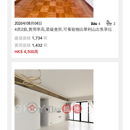
2026年08月04日
4
2
4房2廁,實用率高,星級會所,可養寵物比華利山出售單位
建築面積
1,734
呎
實用面積
1,432
呎
HK$ 4,500萬