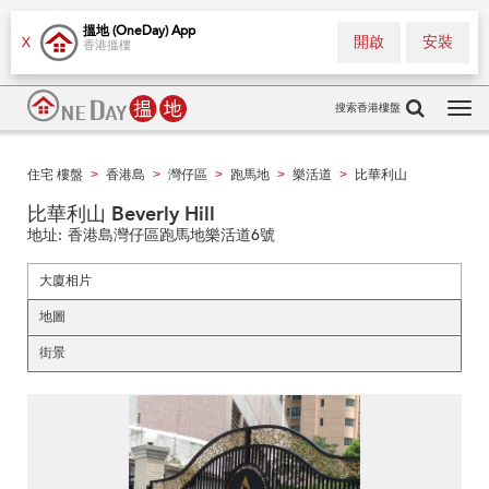
搵地 (OneDay) App
開啟
安裝
X
香港搵樓
搜索香港樓盤
Tog
navi
住宅 樓盤
香港島
灣仔區
跑馬地
樂活道
比華利山
>
>
>
>
>
比華利山 Beverly Hill
地址:
香港島灣仔區跑馬地樂活道6號
大廈相片
地圖
街景