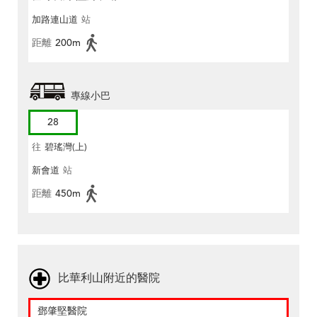
加路連山道
站
距離
200m
專線小巴
28
往
碧瑤灣(上)
新會道
站
距離
450m
比華利山附近的醫院
鄧肇堅醫院