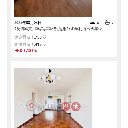
2026年08月04日
4
2
4房2廁,實用率高,星級會所,露台比華利山出售單位
建築面積
1,738
呎
實用面積
1,417
呎
HK$ 3,183萬