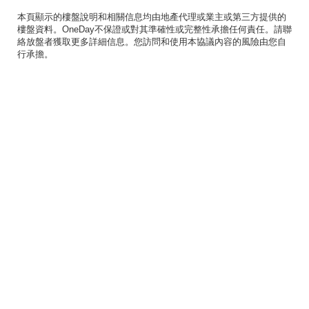
本頁顯示的樓盤說明和相關信息均由地產代理或業主或第三方提供的
樓盤資料。OneDay不保證或對其準確性或完整性承擔任何責任。請聯
絡放盤者獲取更多詳細信息。您訪問和使用本協議內容的風險由您自
行承擔。