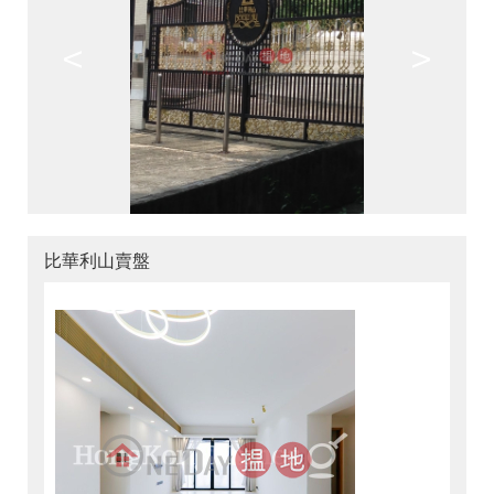
<
>
比華利山賣盤