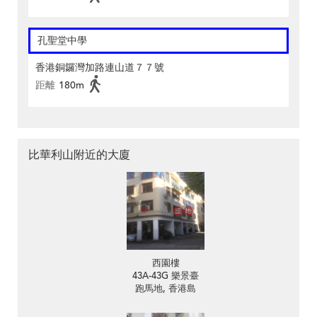
孔聖堂中學
香港銅鑼灣加路連山道７７號
距離
180m
比華利山附近的大廈
西園樓
43A-43G 樂景臺
跑馬地, 香港島