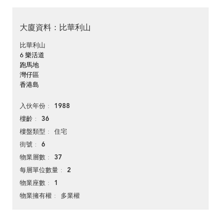
大廈資料：比華利山
比華利山
6 樂活道
跑馬地
灣仔區
香港島
1988
入伙年份
36
樓齡
住宅
樓盤類型
6
街號
37
物業層數
2
每層單位數量
1
物業座數
多業權
物業擁有權