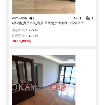
2026年08月04日
4
2
4房2廁,實用率高,海景,星級會所比華利山出售單位
建築面積
1,729
呎
實用面積
1,432
呎
HK$ 5,000萬