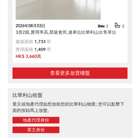
2026年08月03日
3
2
3房2廁,實用率高,星級會所,連車位比華利山出售單位
建築面積
1,733
呎
實用面積
1,409
呎
HK$ 3,660萬
查看更多放賣樓盤
比華利山租盤
業主或地產代理如想放租您的比華利山物業; 您可以點擊下
面的按鈕馬上放盤。
地產代理身份
業主身份