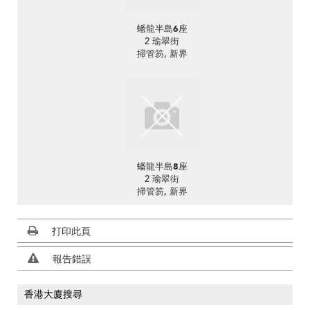
蟠龍半島6座
2 瑜翠街
掃管笏, 新界
蟠龍半島8座
2 瑜翠街
掃管笏, 新界
打印此頁
報告錯誤
香港大廈搜尋