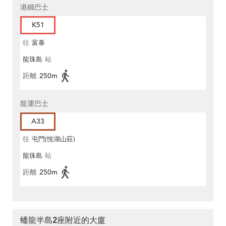
港鐵巴士
K51
往
富泰
龍珠島
站
距離
250m
龍運巴士
A33
往
屯門(悅湖山莊)
龍珠島
站
距離
250m
蟠龍半島2座附近的大廈