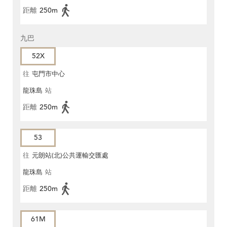
距離
250m
九巴
52X
往
屯門市中心
龍珠島
站
距離
250m
53
往
元朗站(北)公共運輸交匯處
龍珠島
站
距離
250m
61M