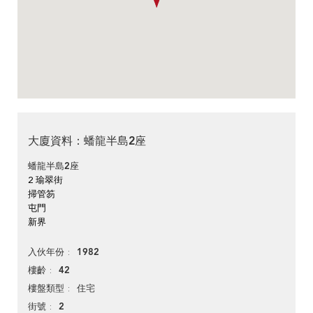
大廈資料：蟠龍半島2座
蟠龍半島2座
2 瑜翠街
掃管笏
屯門
新界
1982
入伙年份
42
樓齡
住宅
樓盤類型
2
街號