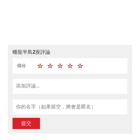
蟠龍半島2座評論
得分
提交