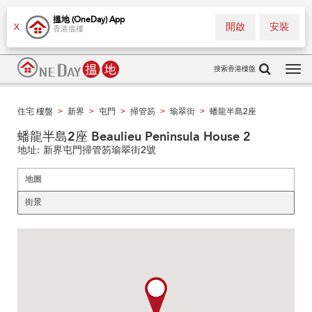
搵地 (OneDay) App
開啟
安裝
X
香港搵樓
搜索香港樓盤
Tog
navi
住宅 樓盤
新界
屯門
掃管笏
瑜翠街
蟠龍半島2座
>
>
>
>
>
蟠龍半島2座 Beaulieu Peninsula House 2
地址:
新界屯門掃管笏瑜翠街2號
地圖
街景