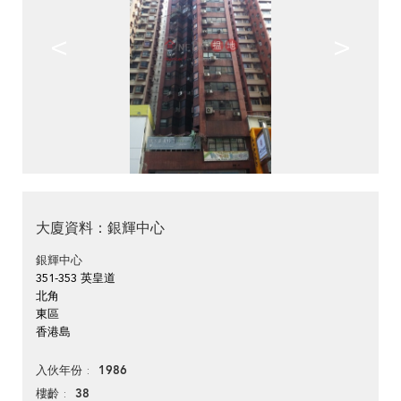
<
>
大廈資料：銀輝中心
銀輝中心
351-353 英皇道
北角
東區
香港島
1986
入伙年份
38
樓齡