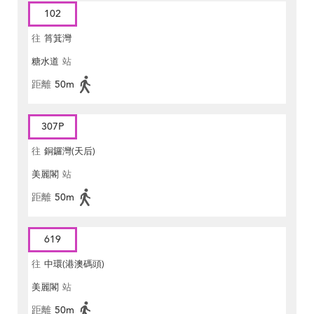
102
往
筲箕灣
糖水道
站
距離
50m
307P
往
銅鑼灣(天后)
美麗閣
站
距離
50m
619
往
中環(港澳碼頭)
美麗閣
站
距離
50m