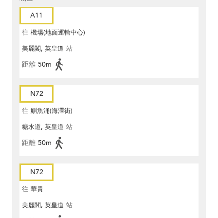
A11
往
機場(地面運輸中心)
美麗閣, 英皇道
站
距離
50m
N72
往
鰂魚涌(海澤街)
糖水道, 英皇道
站
距離
50m
N72
往
華貴
美麗閣, 英皇道
站