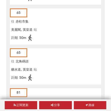
65
往
赤柱市集
美麗閣, 英皇道
站
距離
50m
65
往
北角碼頭
糖水道, 英皇道
站
距離
50m
81
往
勵德邨
訂閱更新
分享
路線
美麗閣, 英皇道
站