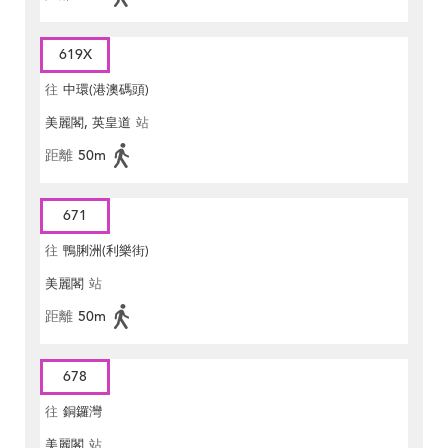
619X
往
中環(港澳碼頭)
美麗閣, 英皇道
站
距離
50m
671
往
鴨脷洲(利樂街)
美麗閣
站
距離
50m
678
往
銅鑼灣
美麗閣
站