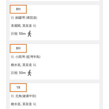
8H
往
銅鑼灣 (東院道)
美麗閣, 英皇道
站
距離
50m
8H
往
小西灣 (藍灣半島)
糖水道, 英皇道
站
距離
50m
18
往
北角(健康中街)
糖水道, 英皇道
站