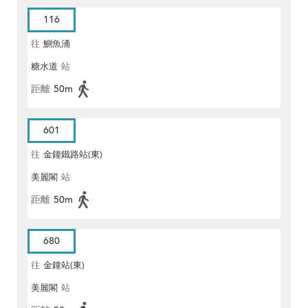
116
往
鰂魚涌
糖水道
站
距離
50m
601
往
金鐘鐵路站(東)
美麗閣
站
距離
50m
680
往
金鐘站(東)
美麗閣
站