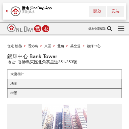
搵地 (OneDay) App
開啟
安裝
X
香港搵樓
搜索香港樓盤
Tog
navi
住宅 樓盤
香港島
東區
北角
英皇道
銀輝中心
>
>
>
>
>
銀輝中心 Bank Tower
地址:
香港島東區北角英皇道351-353號
大廈相片
地圖
街景