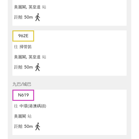
美麗閣, 英皇道
站
距離
50m
962E
往
掃管笏
美麗閣, 英皇道
站
距離
50m
九巴/城巴
N619
往
中環(港澳碼頭)
美麗閣
站
距離
50m