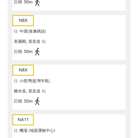
距離
50m
N8X
往
中環(港澳碼頭)
美麗閣, 英皇道
站
距離
50m
N8X
往
小西灣(藍灣半島)
糖水道, 英皇道
站
距離
50m
NA11
往
機場 (地面運輸中心)