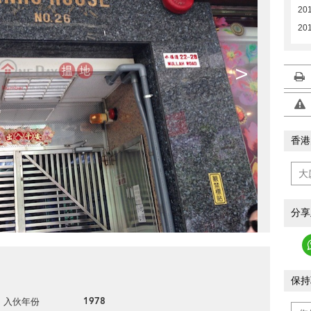
20
201
>
香港
分享
保持
1978
入伙年份