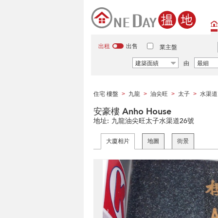
出租
出售
業主盤
建築面績
由
最細
住宅 樓盤
九龍
油尖旺
太子
水渠道
>
>
>
>
安豪樓 Anho House
地址:
九龍油尖旺太子水渠道26號
大廈相片
地圖
街景