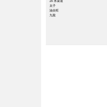
26 水渠道
太子
油尖旺
九龍