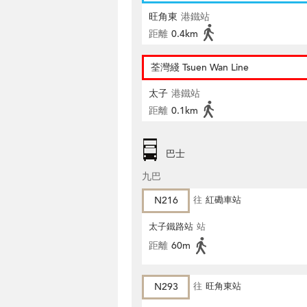
旺角東
港鐵站
距離
0.4km
荃灣綫 Tsuen Wan Line
太子
港鐵站
距離
0.1km
巴士
九巴
N216
往
紅磡車站
太子鐵路站
站
距離
60m
N293
往
旺角東站