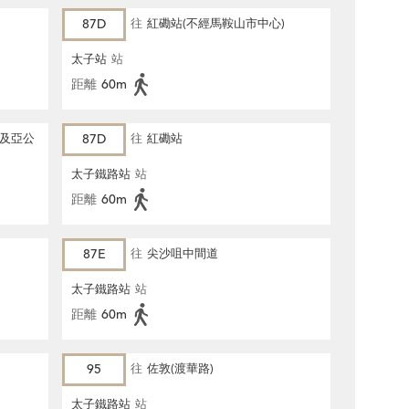
87D
往
紅磡站(不經馬鞍山市中心)
太子站
站
距離
60m
心及亞公
87D
往
紅磡站
太子鐵路站
站
距離
60m
87E
往
尖沙咀中間道
太子鐵路站
站
距離
60m
95
往
佐敦(渡華路)
太子鐵路站
站