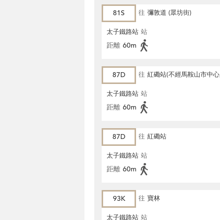
81S
往
彌敦道 (眾坊街)
太子鐵路站
站
距離
60m
87D
往
紅磡站(不經馬鞍山市中
角街)
太子鐵路站
站
距離
60m
87D
往
紅磡站
太子鐵路站
站
距離
60m
93K
往
寶林
太子鐵路站
站