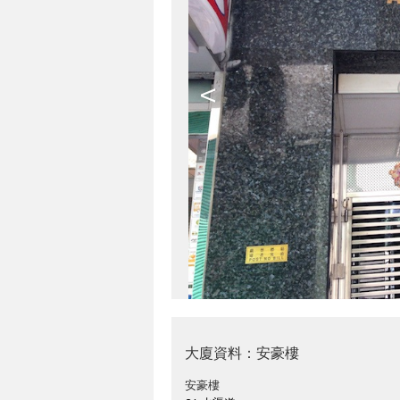
<
大廈資料：安豪樓
安豪樓