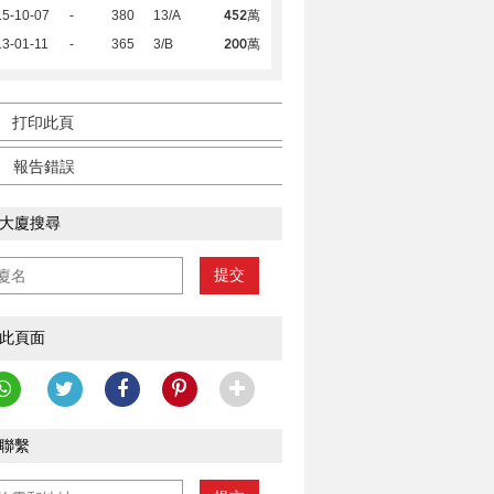
452萬
15-10-07
-
380
13/A
200萬
3-01-11
-
365
3/B
打印此頁
報告錯誤
大廈搜尋
提交
此頁面
聯繫