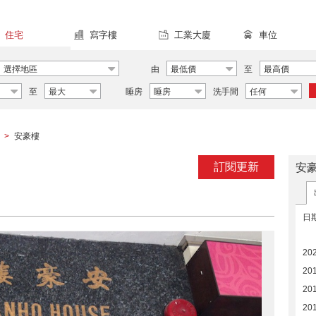
住宅
寫字樓
工業大廈
車位
選擇地區
由
最低價
至
最高價
至
最大
睡房
睡房
洗手間
任何
安豪樓
>
訂閱更新
安
日
20
20
20
20