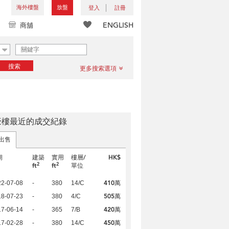
海外樓盤
放盤
登入
註冊
ENGLISH
商舖
搜索
更多搜索選項
豪樓最近的成交紀錄
出售
期
建築
實用
樓層/
HK$
2
2
ft
ft
單位
410萬
22-07-08
-
380
14/C
505萬
18-07-23
-
380
4/C
420萬
17-06-14
-
365
7/B
450萬
17-02-28
-
380
14/C