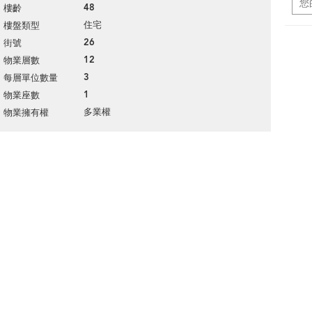
48
樓齡
住宅
樓盤類型
26
街號
12
物業層數
3
每層單位數量
1
物業座數
多業權
物業擁有權