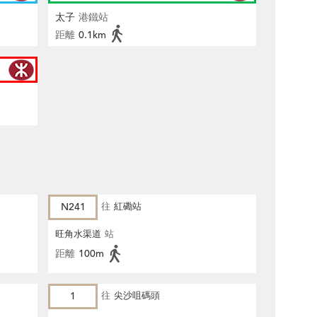
太子
港鐵站
距離
0.1km
N241
往
紅磡站
旺角水渠道
站
距離
100m
1
往
尖沙咀碼頭