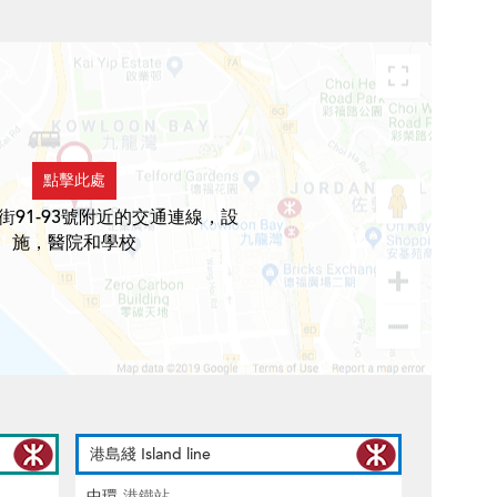
點擊此處
街91-93號附近的交通連線，設
施，醫院和學校
港島綫 Island line
中環
港鐵站