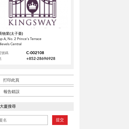
喬物業(太子臺)
p A, No. 2 Prince's Terrace
levels Central
C-002108
照號碼
+852-28696928
話
打印此頁
報告錯誤
大廈搜尋
提交