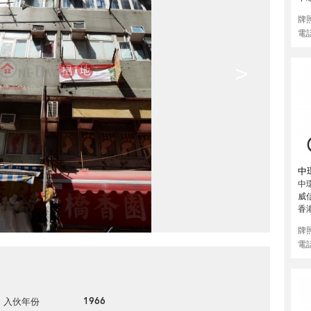
牌
電
>
中
中環
威
香
牌
電
1966
入伙年份