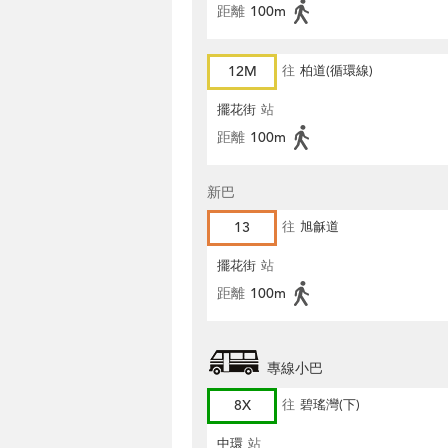
距離
100m
12M
往
柏道(循環線)
擺花街
站
距離
100m
新巴
13
往
旭龢道
擺花街
站
距離
100m
專線小巴
8X
往
碧瑤灣(下)
中環
站