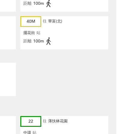
距離
100m
40M
往
華富(北)
擺花街
站
距離
100m
22
往
薄扶林花園
中環
站