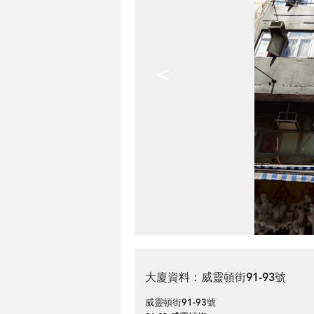
<
大廈資料：威靈頓街91-93號
威靈頓街91-93號