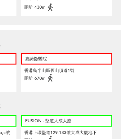
距離
430m
院
嘉諾撒醫院
香港島半山區舊山頂道1號
距離
670m
施
FUSION - 堅道大成大廈
,c號
香港上環堅道129-133號大成大廈地下