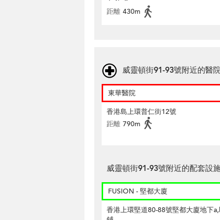
距離
430m
威靈頓街91-93號附近的醫
東華醫院
香港島上環普仁街12號
距離
790m
威靈頓街91-93號附近的配套設
FUSION - 堅都大廈
香港上環堅道80-88號堅都大廈地下a,b
鋪