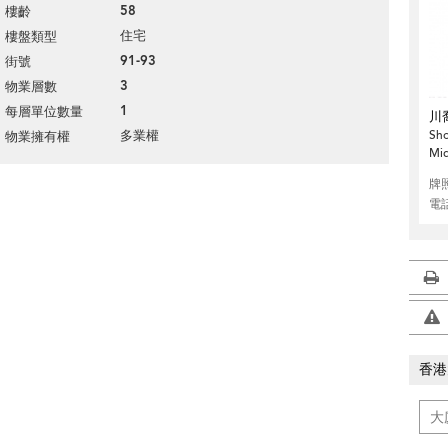
58
樓齡
住宅
樓盤類型
91-93
街號
3
物業層數
1
每層單位數量
川
Sho
多業權
物業擁有權
Mid
牌
電
香港