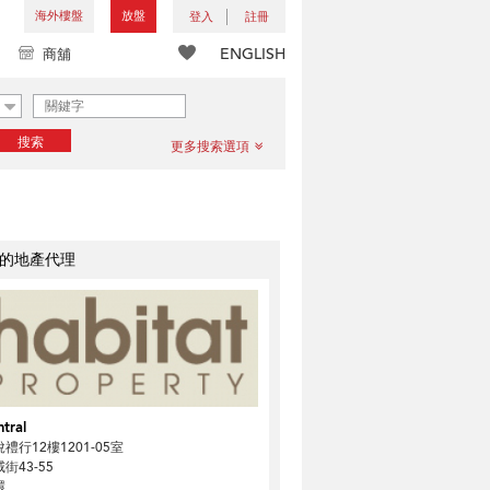
海外樓盤
放盤
登入
註冊
ENGLISH
商舖
搜索
更多搜索選項
的地產代理
tral
禮行12樓1201-05室
街43-55
環