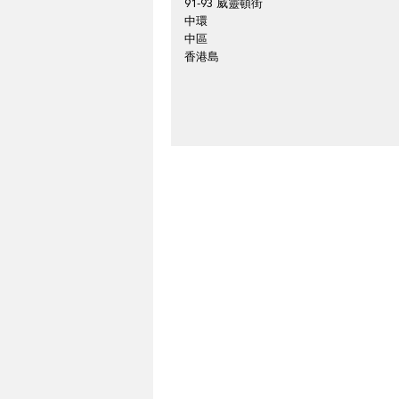
91-93 威靈頓街
中環
中區
香港島