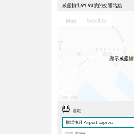
威靈頓街91-93號的交通站點
顯示威靈頓
港鐵
機場快綫 Airport Express
香港
港鐵站