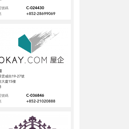
C-024430
照號碼
+852-28699069
話
環
雲咸街19-27號
信大廈15樓
港
C-036846
照號碼
+852-21020888
話