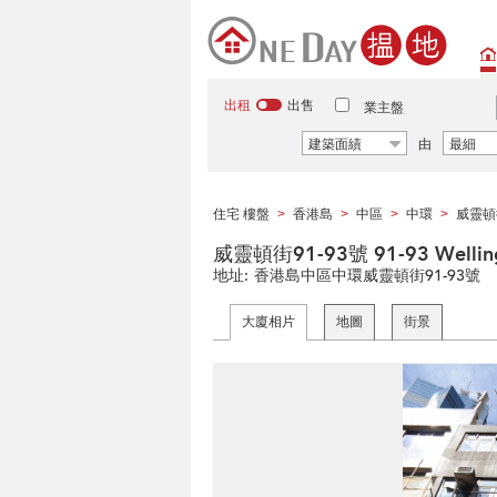
出租
出售
業主盤
建築面績
由
最細
住宅 樓盤
香港島
中區
中環
威靈頓
>
>
>
>
威靈頓街91-93號 91-93 Wellingt
地址:
香港島中區中環威靈頓街91-93號
大廈相片
地圖
街景