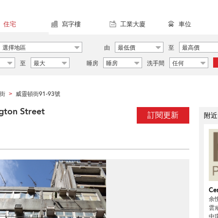
住宅
寫字樓
工業大廈
車位
選擇地區
由
最低價
至
最高價
至
最大
睡房
睡房
洗手間
任何
街
威靈頓街91-93號
>
on Street
訂閱更新
附近
Cen
余悅
雲咸
中