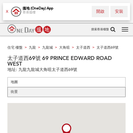
搵地 (OneDay) App
開啟
安裝
X
香港搵樓
搜索香港樓盤
Tog
navi
住宅 樓盤
九龍
九龍城
大角咀
太子道西
太子道西69號
>
>
>
>
>
太子道西69號 69 PRINCE EDWARD ROAD
WEST
地址:
九龍九龍城大角咀太子道西69號
地圖
街景