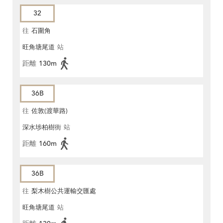
32
往
石圍角
旺角塘尾道
站
距離
130m
36B
往
佐敦(渡華路)
深水埗柏樹街
站
距離
160m
36B
往
梨木樹公共運輸交匯處
旺角塘尾道
站