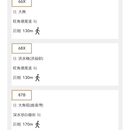
66X
往
大興
旺角塘尾道
站
距離
130m
68X
往
洪水橋(洪福邨)
旺角塘尾道
站
距離
130m
87B
往
大角咀(維港灣)
深水埗白楊街
站
距離
170m