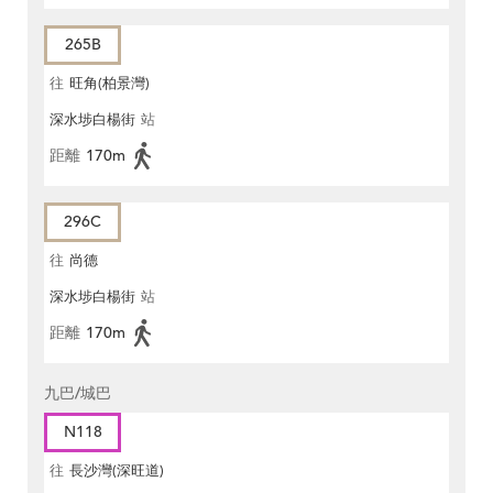
265B
往
旺角(柏景灣)
深水埗白楊街
站
距離
170m
296C
往
尚德
深水埗白楊街
站
距離
170m
九巴/城巴
N118
往
長沙灣(深旺道)