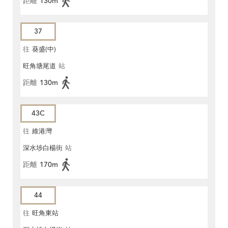
距離
130m
37
往
葵盛(中)
旺角塘尾道
站
距離
130m
43C
往
維港灣
深水埗白楊街
站
距離
170m
44
往
旺角東站