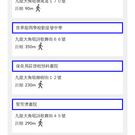
九龍大角咀塘尾道１７０號
距離
90m
世界龍岡學校劉皇發中學
九龍大角咀詩歌舞街６６號
距離
350m
保良局莊啓程預科書院
九龍大角咀柳樹街１２號
距離
230m
聖芳濟書院
九龍大角咀詩歌舞街４５號
距離
290m