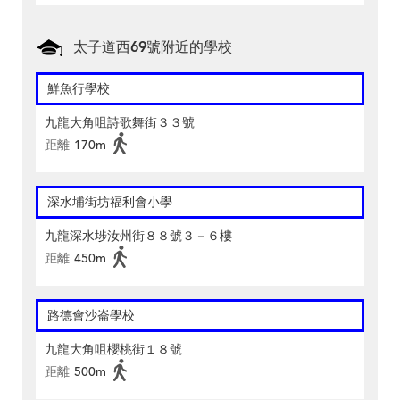
太子道西69號附近的學校
鮮魚行學校
九龍大角咀詩歌舞街３３號
距離
170m
深水埔街坊福利會小學
九龍深水埗汝州街８８號３－６樓
距離
450m
路德會沙崙學校
九龍大角咀櫻桃街１８號
距離
500m