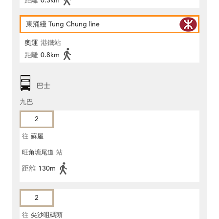
距離
0.3km
東涌綫 Tung Chung line
奧運
港鐵站
距離
0.8km
巴士
九巴
2
往
蘇屋
旺角塘尾道
站
距離
130m
2
往
尖沙咀碼頭