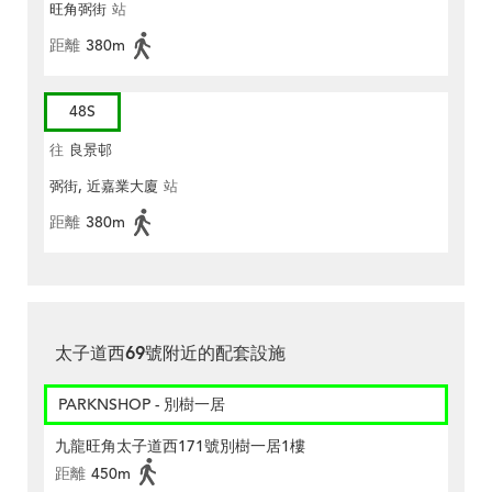
旺角弼街
站
距離
380m
48S
往
良景邨
弼街, 近嘉業大廈
站
距離
380m
太子道西69號附近的配套設施
PARKNSHOP - 別樹一居
九龍旺角太子道西171號別樹一居1樓
距離
450m