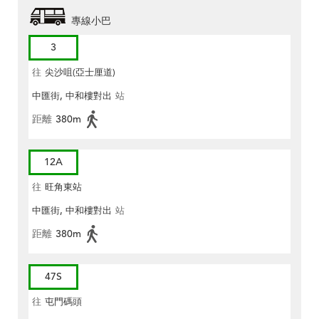
專線小巴
3
往
尖沙咀(亞士厘道)
中匯街, 中和樓對出
站
距離
380m
12A
往
旺角東站
中匯街, 中和樓對出
站
距離
380m
47S
往
屯門碼頭