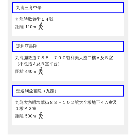
九龍三育中學
九龍詩歌舞街１４號
距離
110m
瑪利亞書院
九龍彌敦道７８８－７９０號利美大廈二樓Ａ及Ｂ室
（不包括Ａ及Ｂ室平台）
距離
440m
聖迦利亞書院（九龍）
九龍大角咀埃華街８８－１０２號大全樓地下４Ａ室及
１樓Ｐ２室
距離
500m