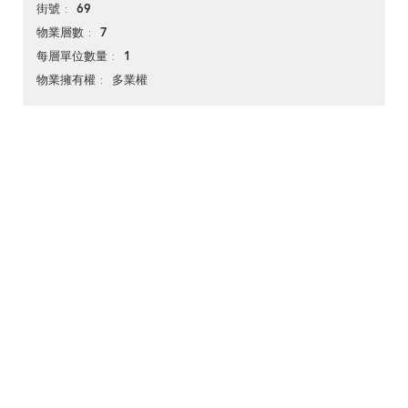
69
街號
7
物業層數
1
每層單位數量
多業權
物業擁有權