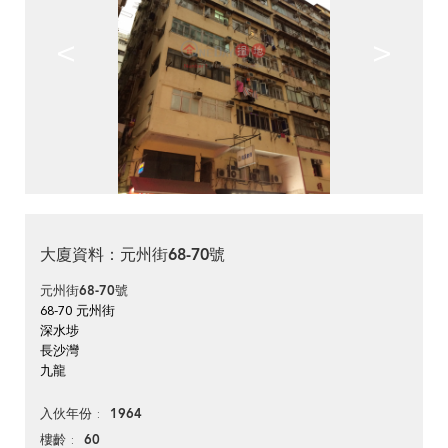
<
>
大廈資料：元州街68-70號
元州街68-70號
68-70 元州街
深水埗
長沙灣
九龍
1964
入伙年份
60
樓齡