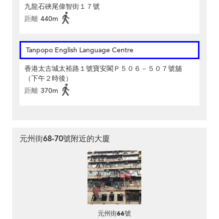
九龍石硤尾偉智街１７號
距離
440m
Tanpopo English Language Centre
香港太古城太裕路１號寶安閣Ｐ５０６－５０７號舖
（下午２時後）
距離
370m
元州街68-70號附近的大廈
元州街66號