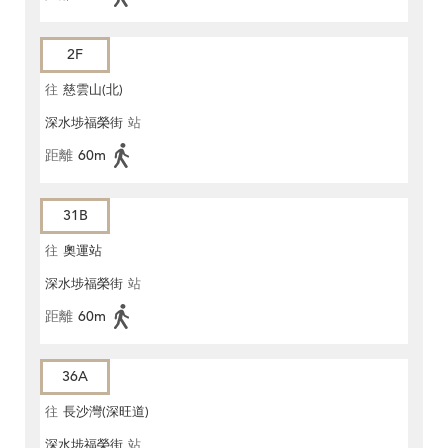
2F
往
慈雲山(北)
深水埗福榮街
站
距離
60m
31B
往
奧運站
深水埗福榮街
站
距離
60m
36A
往
長沙灣(深旺道)
深水埗福榮街
站