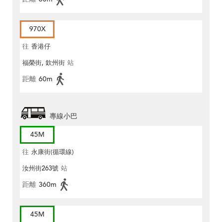
970X
往
香港仔
福榮街, 欽州街
站
距離
60m
專線小巴
45M
往
永康街(循環線)
汝州街263號
站
距離
360m
45M