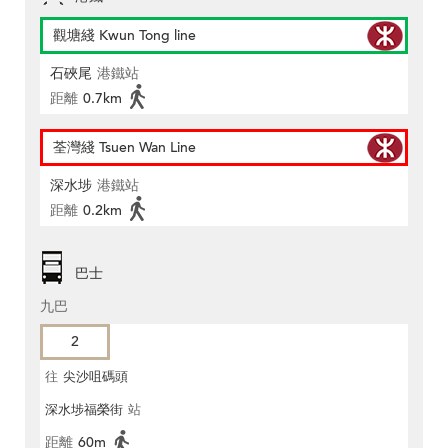
觀塘綫 Kwun Tong line
石硤尾
港鐵站
距離
0.7km
荃灣綫 Tsuen Wan Line
深水埗
港鐵站
距離
0.2km
巴士
九巴
2
往
尖沙咀碼頭
深水埗福榮街
站
距離
60m