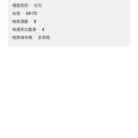
住宅
樓盤類型
68-70
街號
8
物業層數
4
每層單位數量
多業權
物業擁有權