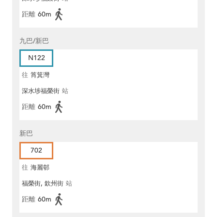
距離
60m
九巴/新巴
N122
往
筲箕灣
深水埗福榮街
站
距離
60m
新巴
702
往
海麗邨
福榮街, 欽州街
站
距離
60m