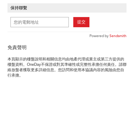
保持聯繫
提交
Powered by
Sendsmith
免責聲明
本頁顯示的樓盤說明和相關信息均由地產代理或業主或第三方提供的
樓盤資料。OneDay不保證或對其準確性或完整性承擔任何責任。請聯
絡放盤者獲取更多詳細信息。您訪問和使用本協議內容的風險由您自
行承擔。