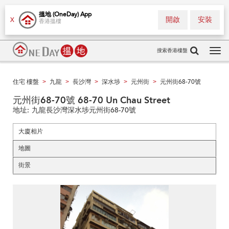
搵地 (OneDay) App
開啟
安裝
X
香港搵樓
搜索香港樓盤
Tog
navi
住宅 樓盤
九龍
長沙灣
深水埗
元州街
元州街68-70號
>
>
>
>
>
元州街68-70號 68-70 Un Chau Street
地址:
九龍長沙灣深水埗元州街68-70號
大廈相片
地圖
街景