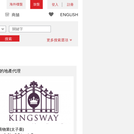
海外樓盤
放盤
登入
註冊
ENGLISH
商舖
搜索
更多搜索選項
的地產代理
喬物業(太子臺)