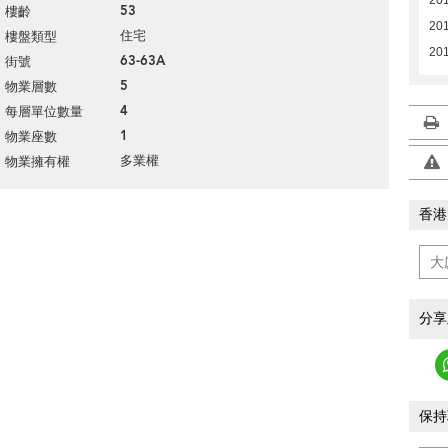
53
樓齡
20
住宅
樓盤類型
201
63-63A
街號
5
物業層數
4
每層單位數量
1
物業座數
多業權
物業擁有權
香港
分享
保持