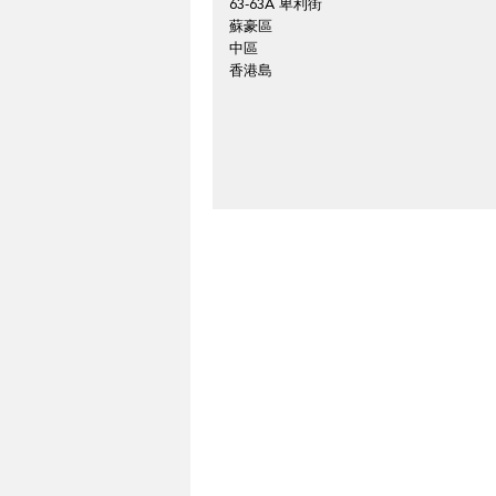
63-63A 卑利街
蘇豪區
中區
香港島