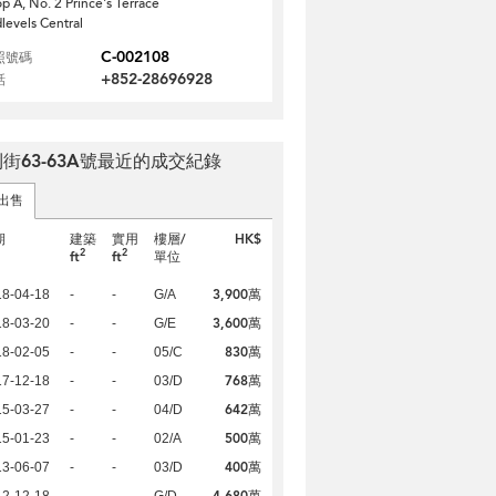
p A, No. 2 Prince's Terrace
levels Central
C-002108
照號碼
+852-28696928
話
街63-63A號最近的成交紀錄
出售
期
建築
實用
樓層/
HK$
2
2
ft
ft
單位
3,900萬
18-04-18
-
-
G/A
3,600萬
18-03-20
-
-
G/E
830萬
18-02-05
-
-
05/C
768萬
17-12-18
-
-
03/D
642萬
15-03-27
-
-
04/D
500萬
15-01-23
-
-
02/A
400萬
13-06-07
-
-
03/D
4,680萬
12-12-18
-
-
G/D