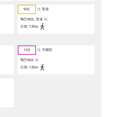
93C
往
堅道
鴨巴甸街, 堅道
站
距離
130m
103
往
竹園邨
鴨巴甸街
站
距離
130m