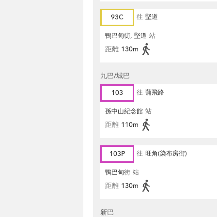
93C
往
堅道
鴨巴甸街, 堅道
站
距離
130m
九巴/城巴
103
往
蒲飛路
孫中山紀念館
站
距離
110m
103P
往
旺角(染布房街)
鴨巴甸街
站
距離
130m
新巴