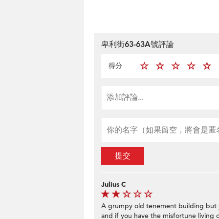
卑利街63-63A號評論
得分
提交
Julius C
A grumpy old tenement building but yo
and if you have the misfortune living 