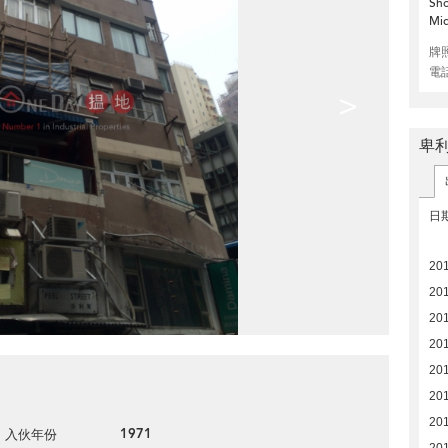
Sho
Mid
牌
電
>
卑利
日
20
20
20
20
20
20
20
1971
入伙年份
20