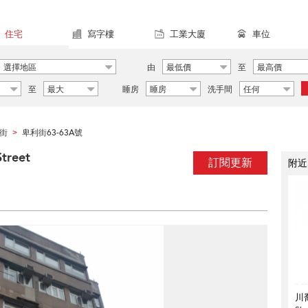
住宅
寫字樓
工業大廈
車位
選擇地區
由
最低價
至
最高價
至
最大
睡房
睡房
洗手間
任何
街
卑利街63-63A號
>
treet
訂閱更新
附近
川