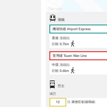
港鐵
機場快綫 Airport Express
香港
港鐵站
距離
0.7km
荃灣綫 Tsuen Wan Line
中環
港鐵站
距離
0.6km
巴士
城巴
12
往
羅便臣道(循環線)