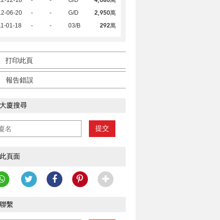
2,950萬
12-06-20
-
-
G/D
292萬
1-01-18
-
-
03/B
打印此頁
報告錯誤
大廈搜尋
提交
此頁面
聯繫