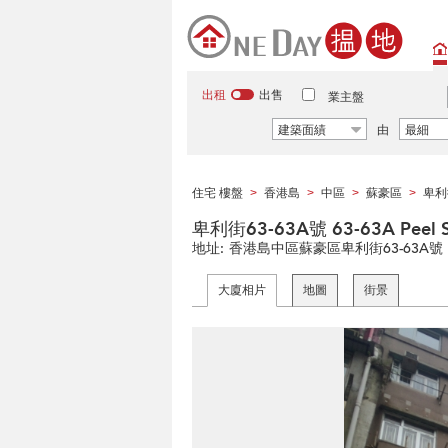
出租
出售
業主盤
建築面績
由
最細
住宅 樓盤
香港島
中區
蘇豪區
卑利
>
>
>
>
卑利街63-63A號 63-63A Peel S
地址:
香港島中區蘇豪區卑利街63-63A號
大廈相片
地圖
街景