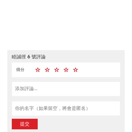
睦誠徑 6 號評論
得分
提交