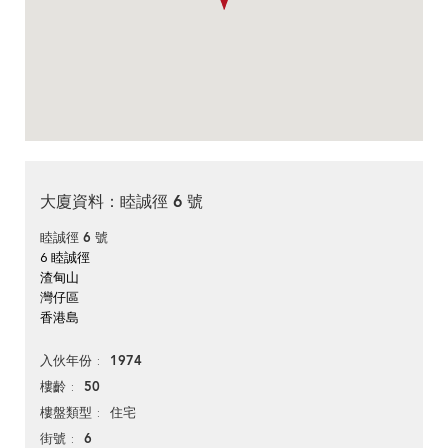
大廈資料：睦誠徑 6 號
睦誠徑 6 號
6 睦誠徑
渣甸山
灣仔區
香港島
1974
入伙年份
50
樓齡
住宅
樓盤類型
6
街號