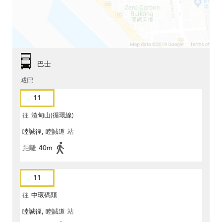
巴士
城巴
11
往
渣甸山(循環線)
睦誠徑, 睦誠道
站
距離
40m
11
往
中環碼頭
睦誠徑, 睦誠道
站