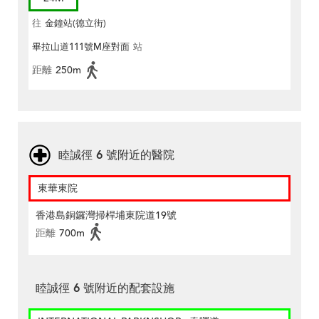
往
金鐘站(德立街)
畢拉山道111號M座對面
站
距離
250m
睦誠徑 6 號附近的醫院
東華東院
香港島銅鑼灣掃桿埔東院道19號
距離
700m
睦誠徑 6 號附近的配套設施