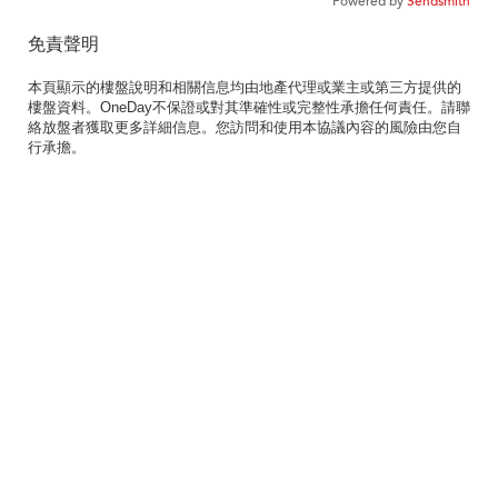
Powered by
Sendsmith
免責聲明
本頁顯示的樓盤說明和相關信息均由地產代理或業主或第三方提供的
樓盤資料。OneDay不保證或對其準確性或完整性承擔任何責任。請聯
絡放盤者獲取更多詳細信息。您訪問和使用本協議內容的風險由您自
行承擔。