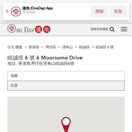
搵地 (OneDay) App
開啟
安裝
X
香港搵樓
搜索香港樓盤
Tog
navi
住宅 樓盤
香港島
灣仔區
渣甸山
睦誠徑
睦誠徑 6 號
>
>
>
>
>
睦誠徑 6 號 6 Moorsome Drive
地址:
香港島灣仔區渣甸山睦誠徑6號
地圖
街景