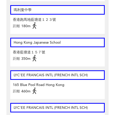
瑪利曼中學
香港跑馬地藍塘道１２３號
距離
180m
Hong Kong Japanese School
香港藍塘道１５７號
距離
350m
LYC'EE FRANCAIS INTL (FRENCH INTL SCH)
165 Blue Pool Road Hong Kong
距離
460m
LYC'EE FRANCAIS INTL (FRENCH INTL SCH)