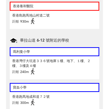
香港養和醫院
香港島跑馬地山村道二號
距離
930m
畢拉山道 6-12 號附近的學校
瑪利曼小學
香港灣仔大坑道３３６號地庫１樓、地下、１樓、２
樓、３樓及４樓
距離
240m
寶血小學
香港跑馬地成和道７２號
距離
300m