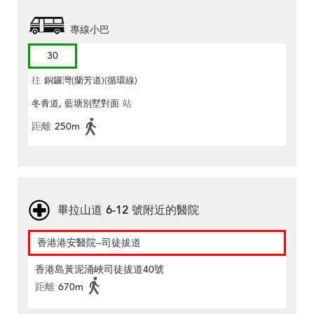
專線小巴
30
往
銅鑼灣(蘭芳道)(循環線)
冬青道, 藍塘別墅對面
站
距離
250m
畢拉山道 6-12 號附近的醫院
香港港安醫院–司徒拔道
香港島黃泥涌峽司徒拔道40號
距離
670m