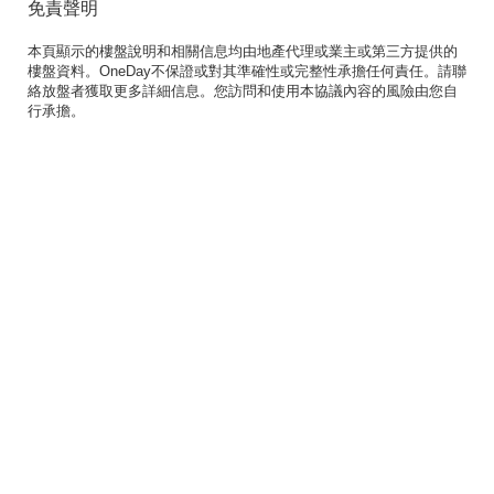
免責聲明
本頁顯示的樓盤說明和相關信息均由地產代理或業主或第三方提供的
樓盤資料。OneDay不保證或對其準確性或完整性承擔任何責任。請聯
絡放盤者獲取更多詳細信息。您訪問和使用本協議內容的風險由您自
行承擔。