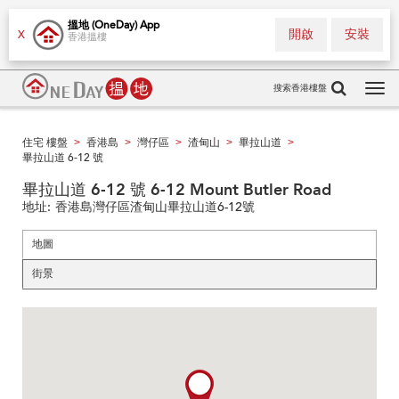
搵地 (OneDay) App
開啟
安裝
X
香港搵樓
搜索香港樓盤
Tog
navi
住宅 樓盤
香港島
灣仔區
渣甸山
畢拉山道
>
>
>
>
>
畢拉山道 6-12 號
畢拉山道 6-12 號 6-12 Mount Butler Road
地址:
香港島灣仔區渣甸山畢拉山道6-12號
地圖
街景