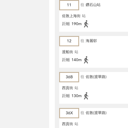
11
往
鑽石山站
佐敦上海街
站
距離
190m
12
往
海麗邨
渡船街
站
距離
140m
36B
往
佐敦(渡華路)
西貢街
站
距離
130m
36X
往
佐敦(渡華路)
西貢街
站