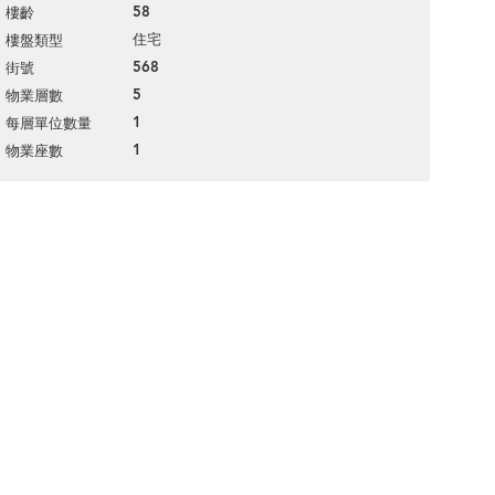
58
樓齡
住宅
樓盤類型
568
街號
5
物業層數
1
每層單位數量
1
物業座數