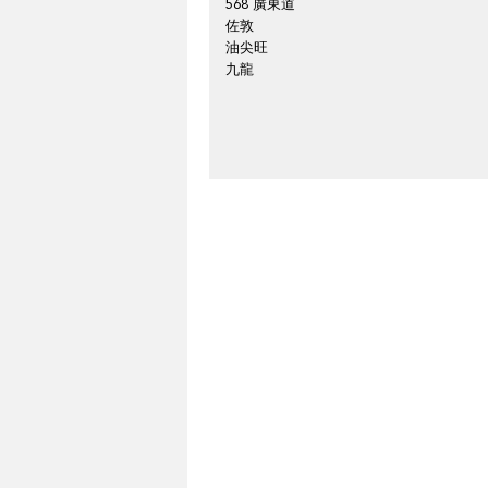
568 廣東道
佐敦
油尖旺
九龍