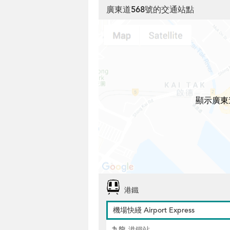
廣東道568號的交通站點
顯示廣東
港鐵
機場快綫 Airport Express
九龍
港鐵站