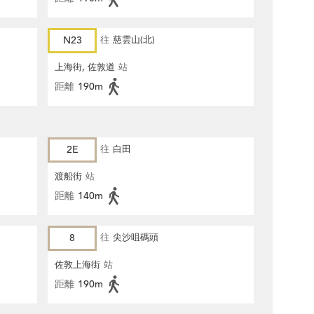
N23
往
慈雲山(北)
上海街, 佐敦道
站
距離
190m
2E
往
白田
渡船街
站
距離
140m
8
往
尖沙咀碼頭
佐敦上海街
站
距離
190m