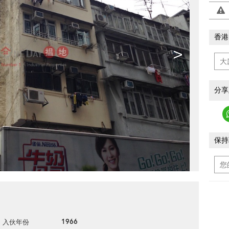
香港
>
分享
保持
1966
入伙年份