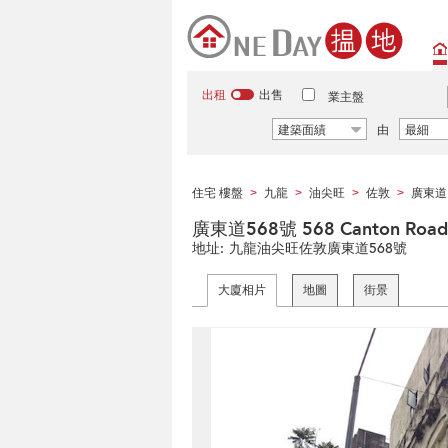
出租
出售
業主盤
建築面績
由
最細
住宅 樓盤
九龍
油尖旺
佐敦
廣東道
>
>
>
>
廣東道568號 568 Canton Road
地址:
九龍油尖旺佐敦廣東道568號
大廈相片
地圖
街景