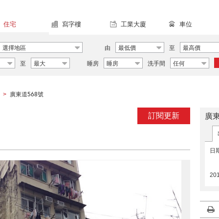
住宅
寫字樓
工業大廈
車位
選擇地區
由
最低價
至
最高價
至
最大
睡房
睡房
洗手間
任何
廣東道568號
>
訂閱更新
廣東
日
20