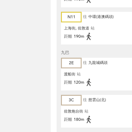
N11
往
中環(港澳碼頭)
上海街, 佐敦道
站
距離
190m
九巴
2E
往
九龍城碼頭
渡船街
站
距離
120m
3C
往
慈雲山(北)
佐敦炮台街
站
距離
180m