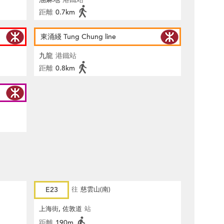
距離
0.7km
東涌綫 Tung Chung line
九龍
港鐵站
距離
0.8km
E23
往
慈雲山(南)
上海街, 佐敦道
站
距離
190m