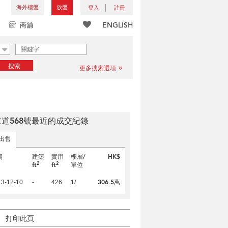
海外樓盤
放盤
登入
註冊
ENGLISH
商舖
搜索
更多搜索選項
道568號最近的成交紀錄
出售
期
建築
實用
樓層/
HK$
2
2
ft
ft
單位
306.5萬
13-12-10
-
426
1/
打印此頁