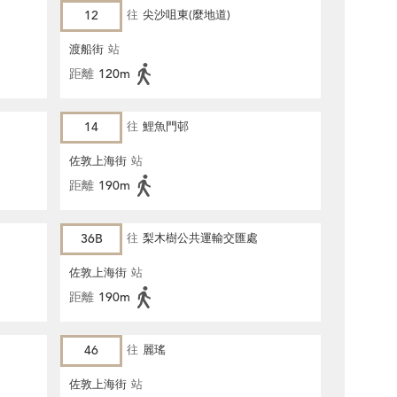
12
往
尖沙咀東(麼地道)
渡船街
站
距離
120m
14
往
鯉魚門邨
佐敦上海街
站
距離
190m
36B
往
梨木樹公共運輸交匯處
佐敦上海街
站
距離
190m
46
往
麗瑤
佐敦上海街
站