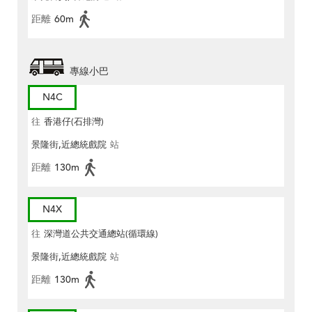
距離
60m
專線小巴
N4C
往
香港仔(石排灣)
景隆街,近總統戲院
站
距離
130m
N4X
往
深灣道公共交通總站(循環線)
景隆街,近總統戲院
站
距離
130m