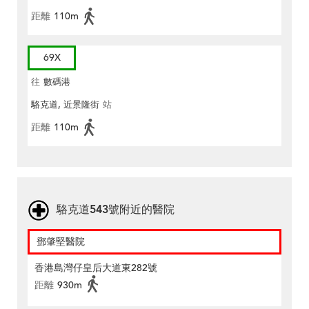
距離
110m
69X
往
數碼港
駱克道, 近景隆街
站
距離
110m
駱克道543號附近的醫院
鄧肇堅醫院
香港島灣仔皇后大道東282號
距離
930m