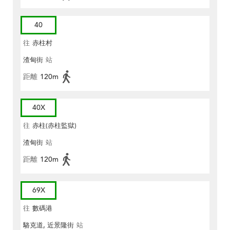
40
往
赤柱村
渣甸街
站
距離
120m
40X
往
赤柱(赤柱監獄)
渣甸街
站
距離
120m
69X
往
數碼港
駱克道, 近景隆街
站