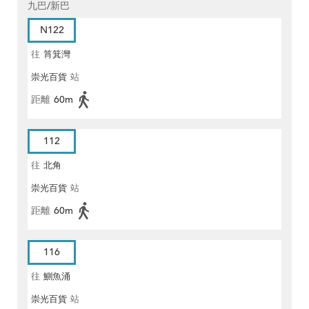
九巴/新巴
N122
往
筲箕灣
崇光百貨
站
距離
60m
112
往
北角
崇光百貨
站
距離
60m
116
往
鰂魚涌
崇光百貨
站