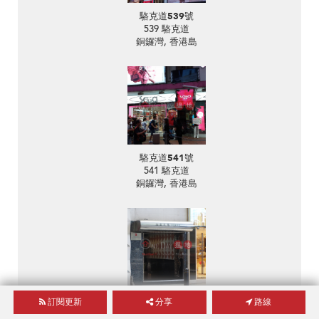
駱克道539號
539 駱克道
銅鑼灣, 香港島
駱克道541號
541 駱克道
銅鑼灣, 香港島
怡安大廈
訂閱更新
分享
路線
26 東角道