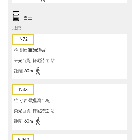
巴士
城巴
N72
往
鰂魚涌(海澤街)
崇光百貨, 軒尼詩道
站
距離
60m
N8X
往
小西灣(藍灣半島)
崇光百貨, 軒尼詩道
站
距離
60m
N962