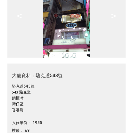
<
>
大廈資料：駱克道543號
駱克道543號
543 駱克道
銅鑼灣
灣仔區
香港島
1955
入伙年份
69
樓齡