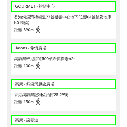
GOURMET - 禮頓中心
香港銅鑼灣禮頓道77號禮頓中心地下低層l04號鋪及地庫
b01號鋪
距離
390m
Jasons - 希慎廣場
銅鑼灣軒尼詩道500號希慎廣場b2f
距離
130m
惠康 - 銅鑼灣超級廣場
香港銅鑼灣記利佐治街25-29號
距離
150m
惠康 - 謝斐道