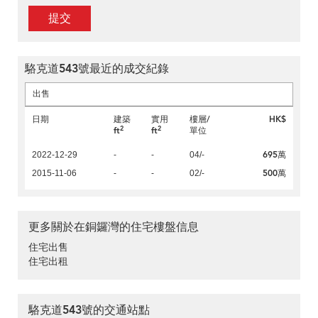
提交
駱克道543號最近的成交紀錄
出售
日期
建築
實用
樓層/
HK$
2
2
ft
ft
單位
695萬
2022-12-29
-
-
04/-
500萬
2015-11-06
-
-
02/-
更多關於在銅鑼灣的住宅樓盤信息
住宅出售
住宅出租
駱克道543號的交通站點