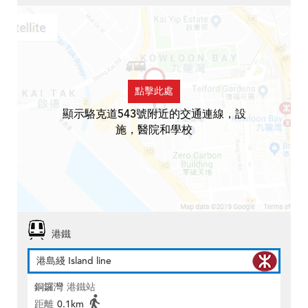
點擊此處
顯示駱克道543號附近的交通連線，設
施，醫院和學校
港鐵
港島綫 Island line
銅鑼灣
港鐵站
距離
0.1km