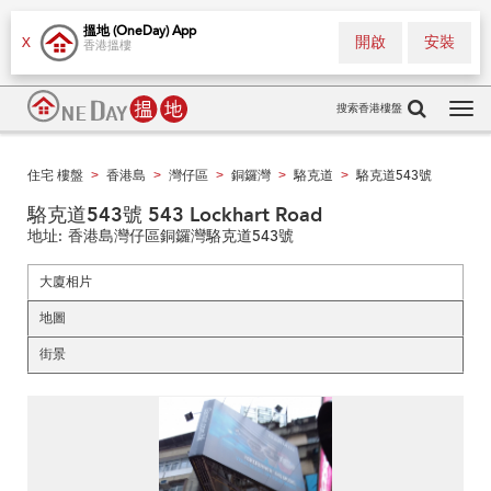
搵地 (OneDay) App
開啟
安裝
X
香港搵樓
搜索香港樓盤
Tog
navi
住宅 樓盤
香港島
灣仔區
銅鑼灣
駱克道
駱克道543號
>
>
>
>
>
駱克道543號 543 Lockhart Road
地址:
香港島灣仔區銅鑼灣駱克道543號
大廈相片
地圖
街景