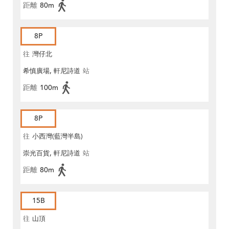
距離
80m
8P
往
灣仔北
希慎廣場, 軒尼詩道
站
距離
100m
8P
往
小西灣(藍灣半島)
崇光百貨, 軒尼詩道
站
距離
80m
15B
往
山頂