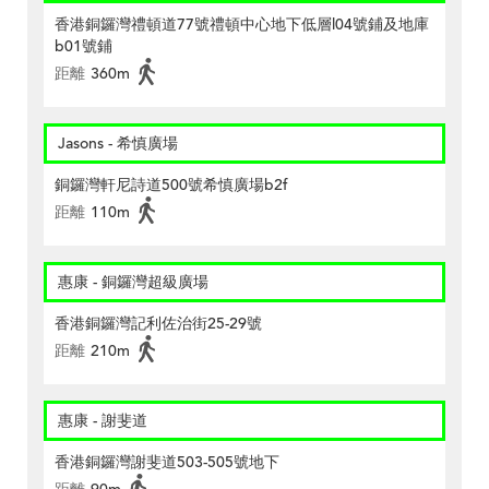
香港銅鑼灣禮頓道77號禮頓中心地下低層l04號鋪及地庫
b01號鋪
距離
360m
Jasons - 希慎廣場
銅鑼灣軒尼詩道500號希慎廣場b2f
距離
110m
惠康 - 銅鑼灣超級廣場
香港銅鑼灣記利佐治街25-29號
距離
210m
惠康 - 謝斐道
香港銅鑼灣謝斐道503-505號地下