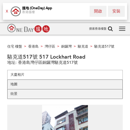
搵地 (OneDay) App
開啟
安裝
X
香港搵樓
搜索香港樓盤
Tog
navi
住宅 樓盤
香港島
灣仔區
銅鑼灣
駱克道
駱克道517號
>
>
>
>
>
駱克道517號 517 Lockhart Road
地址:
香港島灣仔區銅鑼灣駱克道517號
大廈相片
地圖
街景