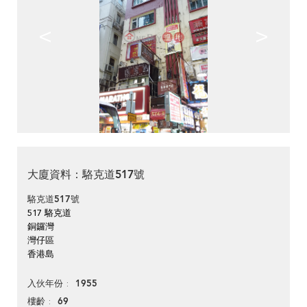
<
>
大廈資料：駱克道517號
駱克道517號
517 駱克道
銅鑼灣
灣仔區
香港島
1955
入伙年份
69
樓齡