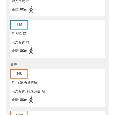
崇光百貨
站
距離
80m
116
往
鰂魚涌
崇光百貨
站
距離
80m
新巴
N8
往
杏花邨(循環線)
崇光百貨, 軒尼詩道
站
距離
80m