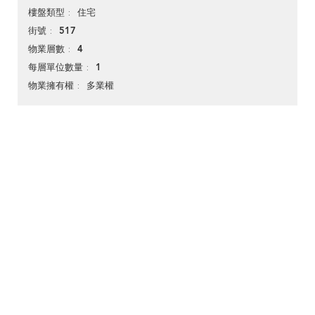
住宅
樓盤類型
517
街號
4
物業層數
1
每層單位數量
多業權
物業擁有權