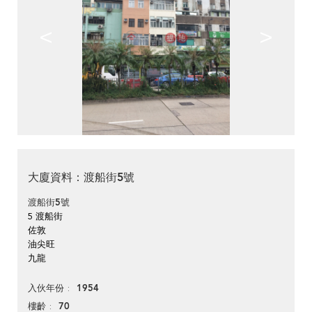
<
>
大廈資料：渡船街5號
渡船街5號
5 渡船街
佐敦
油尖旺
九龍
1954
入伙年份
70
樓齡