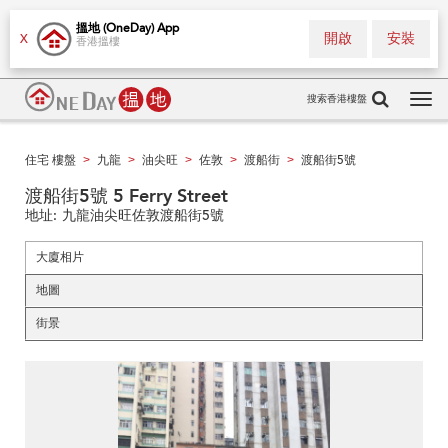
搵地 (OneDay) App
開啟
安裝
X
香港搵樓
搜索香港樓盤
Tog
navi
住宅 樓盤
九龍
油尖旺
佐敦
渡船街
渡船街5號
>
>
>
>
>
渡船街5號 5 Ferry Street
地址:
九龍油尖旺佐敦渡船街5號
大廈相片
地圖
街景