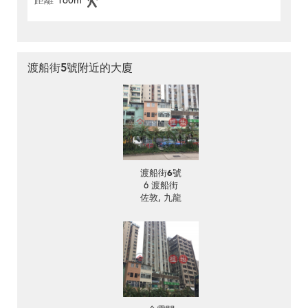
距離
160m
渡船街5號附近的大廈
渡船街6號
6 渡船街
佐敦, 九龍