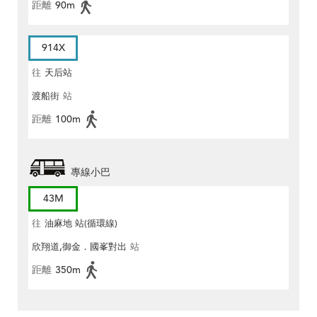
距離
90m
914X
往
天后站
渡船街
站
距離
100m
專線小巴
43M
往
油麻地 站(循環線)
欣翔道,御金．國峯對出
站
距離
350m