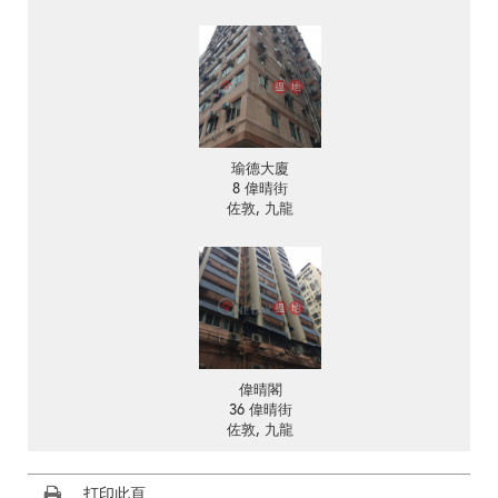
瑜德大廈
8 偉晴街
佐敦, 九龍
偉晴閣
36 偉晴街
佐敦, 九龍
打印此頁