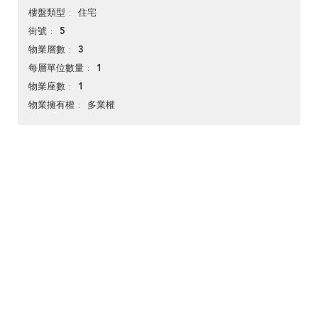
住宅
樓盤類型
5
街號
3
物業層數
1
每層單位數量
1
物業座數
多業權
物業擁有權