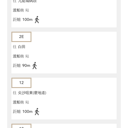
往
九龍城碼頭
渡船街
站
距離
100m
2E
往
白田
渡船街
站
距離
90m
12
往
尖沙咀東(麼地道)
渡船街
站
距離
100m