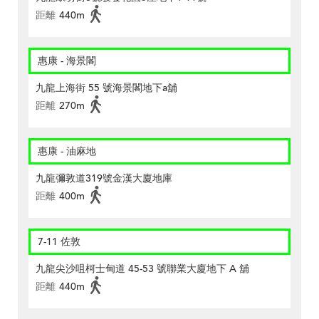
距離
440m
惠康 - 海景閣
九龍上海街 55 號海景閣地下a舖
距離
270m
惠康 - 油麻地
九龍彌敦道319號金漢大廈地庫
距離
400m
7-11 佐敦
九龍尖沙咀柯士甸道 45-53 號聯業大廈地下 A 舖
距離
440m