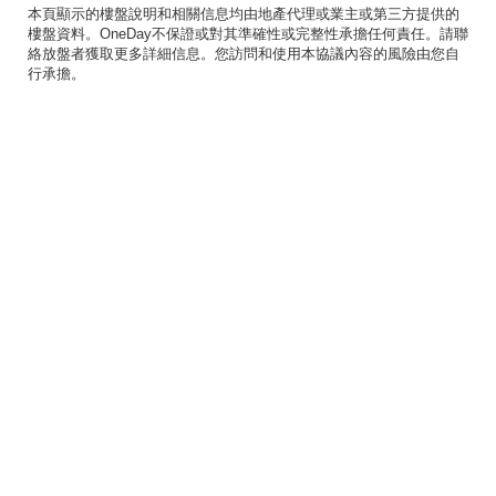
本頁顯示的樓盤說明和相關信息均由地產代理或業主或第三方提供的
樓盤資料。OneDay不保證或對其準確性或完整性承擔任何責任。請聯
絡放盤者獲取更多詳細信息。您訪問和使用本協議內容的風險由您自
行承擔。