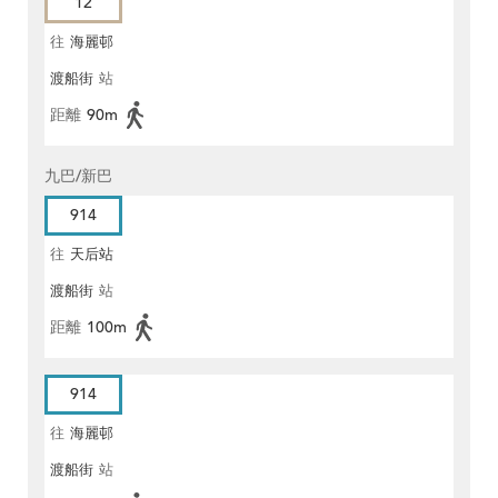
12
往
海麗邨
渡船街
站
距離
90m
九巴/新巴
914
往
天后站
渡船街
站
距離
100m
914
往
海麗邨
渡船街
站