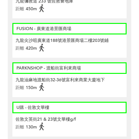
九龍彌敦道 233 號佐敦薈地庫
距離
450m
FUSION - 廣東道港景匯商場
九龍尖沙咀廣東道188號港景匯商場二樓203號鋪
距離
420m
PARKNSHOP - 渡船街富利來商場
九龍油麻地渡船街32-36號富利來商業大廈地下
距離
150m
U購 - 佐敦文華樓
佐敦文英街21 & 23號文華樓g/f
距離
130m