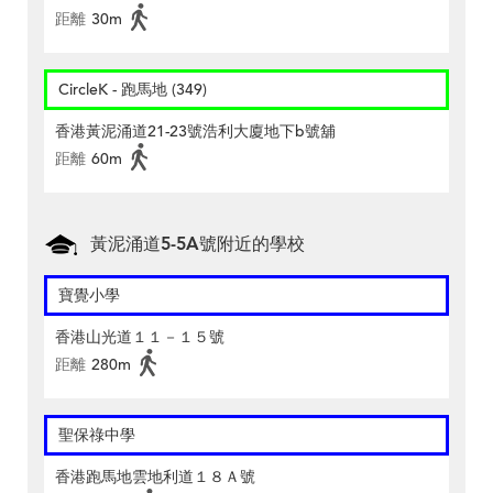
距離
30m
CircleK - 跑馬地 (349)
香港黃泥涌道21-23號浩利大廈地下b號舖
距離
60m
黃泥涌道5-5A號附近的學校
寶覺小學
香港山光道１１－１５號
距離
280m
聖保祿中學
香港跑馬地雲地利道１８Ａ號