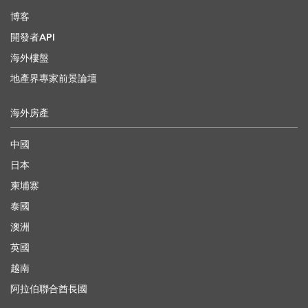
博客
開發者API
海外樓盤
地產界專家前景論壇
海外房產
中國
日本
柬埔寨
泰國
澳洲
英國
越南
阿拉伯聯合酋長國