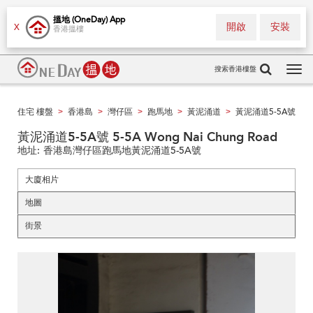
搵地 (OneDay) App
開啟
安裝
X
香港搵樓
搜索香港樓盤
Tog
navi
住宅 樓盤
香港島
灣仔區
跑馬地
黃泥涌道
黃泥涌道5-5A號
>
>
>
>
>
黃泥涌道5-5A號 5-5A Wong Nai Chung Road
地址:
香港島灣仔區跑馬地黃泥涌道5-5A號
大廈相片
地圖
街景