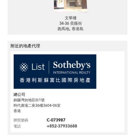
文華樓
34-36 奕蔭街
跑馬地, 香港島
附近的地產代理
總公司
銅鑼灣勿地臣街1號
時代廣場二座36樓3604-06室
香港
C-073987
牌照號碼
+852-37933688
電話