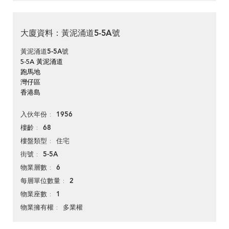
大廈資料：黃泥涌道5-5A號
黃泥涌道5-5A號
5-5A 黃泥涌道
跑馬地
灣仔區
香港島
1956
入伙年份
68
樓齡
住宅
樓盤類型
5-5A
街號
6
物業層數
2
每層單位數量
1
物業座數
多業權
物業擁有權