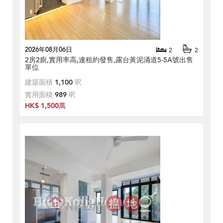
2026年08月06日
2
2
2房2廁,實用率高,連租約發售,露台黃泥涌道5-5A號出售
單位
建築面積
1,100
呎
實用面積
989
呎
HK$ 1,500萬