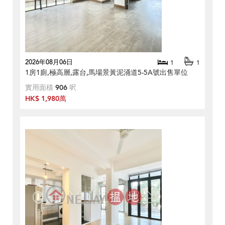
2026年08月06日
1
1
1房1廁,極高層,露台,馬場景黃泥涌道5-5A號出售單位
實用面積
906
呎
HK$ 1,980萬