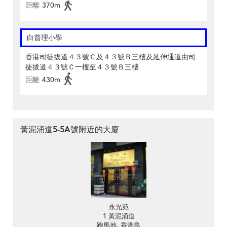
距離
370m
白普理小學
香港司徒拔道４３號Ｃ及４３號Ｂ三樓及延伸通道由司
徒拔道４３號Ｃ一樓至４３號Ｂ三樓
距離
430m
黃泥涌道5-5A號附近的大廈
永光苑
1 黃泥涌道
跑馬地, 香港島