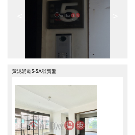
<
>
黃泥涌道5-5A號賣盤