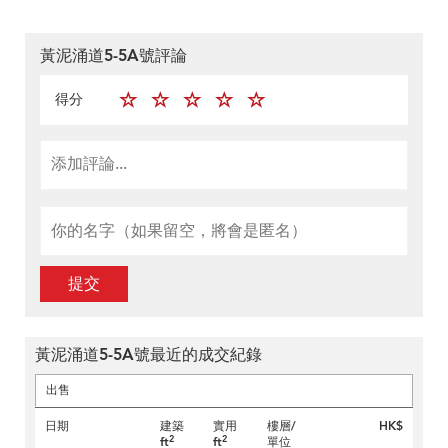
黃泥涌道5-5A號評論
得分
提交
黃泥涌道5-5A號最近的成交紀錄
出售
日期
建築
實用
樓層/
HK$
2
2
ft
ft
單位