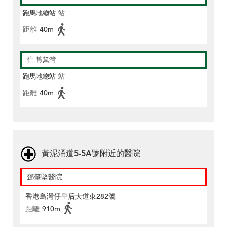
跑馬地總站
站
距離
40m
往
筲箕灣
跑馬地總站
站
距離
40m
黃泥涌道5-5A號附近的醫院
鄧肇堅醫院
香港島灣仔皇后大道東282號
距離
910m