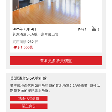
2026年08月04日
1
2
黃泥涌道5-5A號一房單位出售
實用面積
989
呎
HK$ 1,500萬
查看更多放賣樓盤
黃泥涌道5-5A號租盤
業主或地產代理如想放租您的黃泥涌道5-5A號物業; 您可以
點擊下面的按鈕馬上放盤。
地產代理身份
業主身份