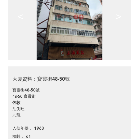
<
>
大廈資料：寶靈街48-50號
寶靈街48-50號
48-50 寶靈街
佐敦
油尖旺
九龍
1963
入伙年份
61
樓齡