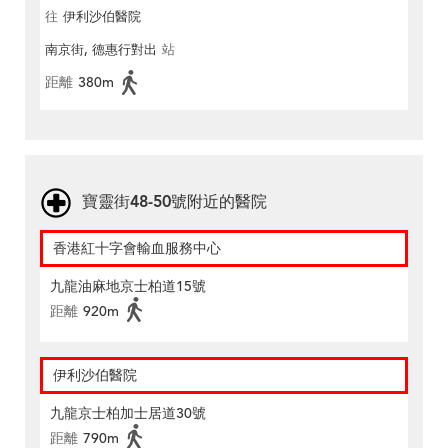
往
伊利沙伯醫院
南京街, 德惠行對出
站
距離
380m
寶靈街48-50號附近的醫院
香港紅十字會輸血服務中心
九龍油麻地京士柏道15號
距離
920m
伊利沙伯醫院
九龍京士柏加士居道30號
距離
790m