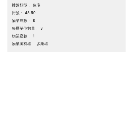
住宅
樓盤類型
48-50
街號
8
物業層數
3
每層單位數量
1
物業座數
多業權
物業擁有權