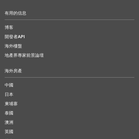
有用的信息
博客
開發者API
海外樓盤
地產界專家前景論壇
海外房產
中國
日本
柬埔寨
泰國
澳洲
英國