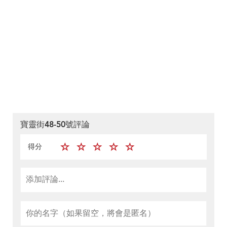
寶靈街48-50號評論
得分