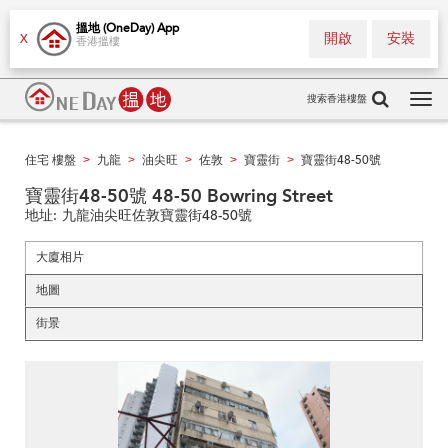
搵地 (OneDay) App
開啟
安裝
X
香港搵樓
搜索香港樓盤
Tog
navi
住宅 樓盤
九龍
油尖旺
佐敦
寶靈街
寶靈街48-50號
>
>
>
>
>
寶靈街48-50號 48-50 Bowring Street
地址:
九龍油尖旺佐敦寶靈街48-50號
大廈相片
地圖
街景