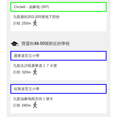
CircleK - 油麻地 (397)
九龍廟街203-205號地下部份
距離
250m
寶靈街48-50號附近的學校
廣東道官立小學
九龍尖沙咀廣東道１７８號
距離
320m
佐敦道官立小學
九龍油麻地南京街１號Ｂ
距離
240m