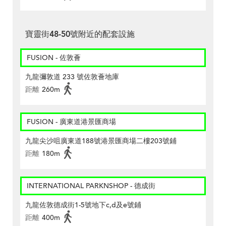
寶靈街48-50號附近的配套設施
FUSION - 佐敦薈
九龍彌敦道 233 號佐敦薈地庫
距離
260m
FUSION - 廣東道港景匯商場
九龍尖沙咀廣東道188號港景匯商場二樓203號鋪
距離
180m
INTERNATIONAL PARKNSHOP - 德成街
九龍佐敦德成街1-5號地下c,d及e號鋪
距離
400m