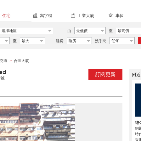
住宅
寫字樓
工業大廈
車位
選擇地區
由
最低價
至
最高價
至
最大
睡房
睡房
洗手間
任何
克道
合宜大廈
>
ad
訂閱更新
附近
6號
總
銅
時代
香