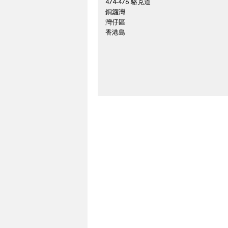
474-476 駱克道
銅鑼灣
灣仔區
香港島