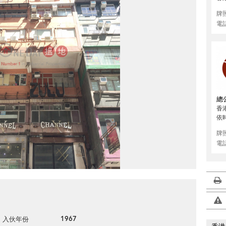
牌
電
總
香
依
牌
電
1967
入伙年份