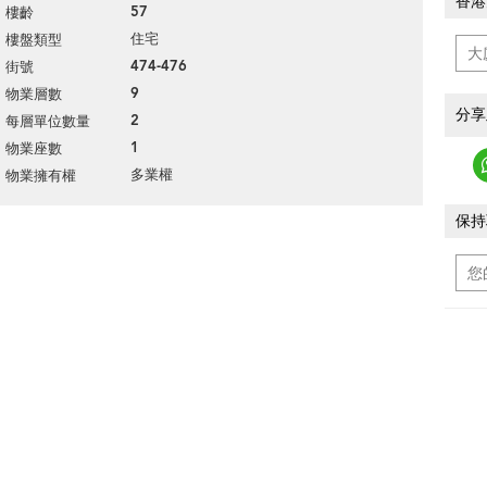
香港
57
樓齡
住宅
樓盤類型
474-476
街號
9
物業層數
分享
2
每層單位數量
1
物業座數
多業權
物業擁有權
保持