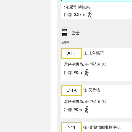
銅鑼灣
港鐵站
距離
0.3km
巴士
城巴
A11
往
北角碼頭
灣仔消防局, 軒尼詩道
站
距離
90m
E11A
往
天后站
灣仔消防局, 軒尼詩道
站
距離
90m
N11
往
機場(地面運輸中心)