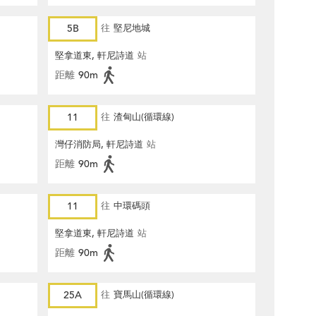
5B
往
堅尼地城
堅拿道東, 軒尼詩道
站
距離
90m
11
往
渣甸山(循環線)
灣仔消防局, 軒尼詩道
站
距離
90m
11
往
中環碼頭
堅拿道東, 軒尼詩道
站
距離
90m
25A
往
寶馬山(循環線)