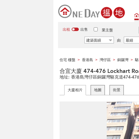
出租
出售
業主盤
建築面績
由
最細
住宅 樓盤
香港島
灣仔區
銅鑼灣
駱
>
>
>
>
合宜大廈 474-476 Lockhart Ro
地址:
香港島灣仔區銅鑼灣駱克道474-47
大廈相片
地圖
街景