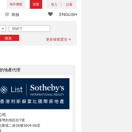
海外樓盤
放盤
登入
註冊
ENGLISH
商舖
搜索
更多搜索選項
的地產代理
公司
鑼灣勿地臣街1號
廣場二座36樓3604-06室
港