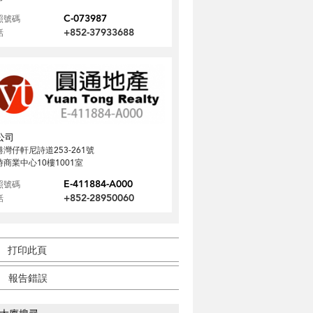
C-073987
照號碼
+852-37933688
話
公司
港灣仔軒尼詩道253-261號
時商業中心10樓1001室
E-411884-A000
照號碼
+852-28950060
話
打印此頁
報告錯誤