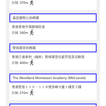
距離
370m
嘉諾撒聖心幼稚園
香港香港中環羅便臣道
距離
340m
聖保羅堂幼稚園
香港己連拿利（鐵崗）聖保羅堂伍庭芳堂及活動室
距離
460m
The Woodland Montessori Academy (Mid-Levels)
香港堅道１１０－１１８號安峰大廈１樓至２樓
距離
210m