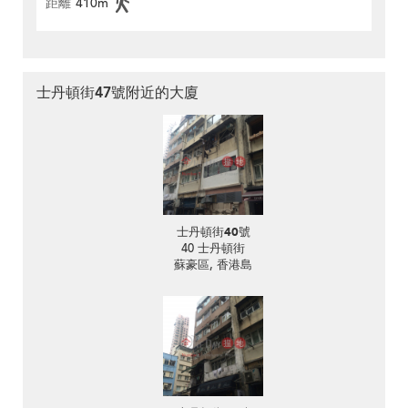
距離
410m
士丹頓街47號附近的大廈
士丹頓街40號
40 士丹頓街
蘇豪區, 香港島