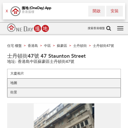
搵地 (OneDay) App
開啟
安裝
X
香港搵樓
搜索香港樓盤
Tog
navi
住宅 樓盤
香港島
中區
蘇豪區
士丹頓街
士丹頓街47號
>
>
>
>
>
士丹頓街47號 47 Staunton Street
地址:
香港島中區蘇豪區士丹頓街47號
大廈相片
地圖
街景