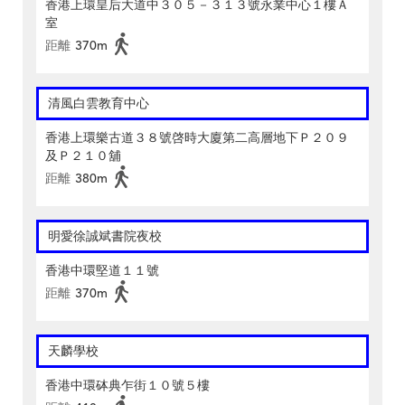
香港上環皇后大道中３０５－３１３號永業中心１樓Ａ
室
距離
370m
清風白雲教育中心
香港上環樂古道３８號啓時大廈第二高層地下Ｐ２０９
及Ｐ２１０舖
距離
380m
明愛徐誠斌書院夜校
香港中環堅道１１號
距離
370m
天麟學校
香港中環砵典乍街１０號５樓