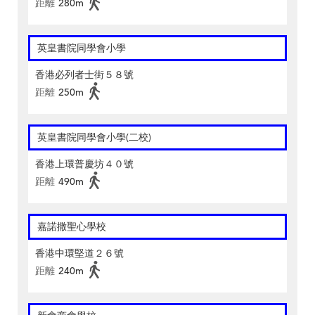
距離
280m
英皇書院同學會小學
香港必列者士街５８號
距離
250m
英皇書院同學會小學(二校)
香港上環普慶坊４０號
距離
490m
嘉諾撒聖心學校
香港中環堅道２６號
距離
240m