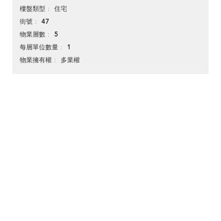
住宅
樓盤類型
47
街號
5
物業層數
1
每層單位數量
多業權
物業擁有權