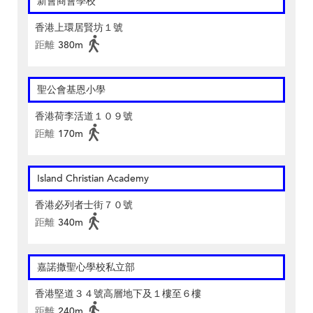
新會商會學校
香港上環居賢坊１號
距離
380m
聖公會基恩小學
香港荷李活道１０９號
距離
170m
Island Christian Academy
香港必列者士街７０號
距離
340m
嘉諾撒聖心學校私立部
香港堅道３４號高層地下及１樓至６樓
距離
240m