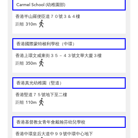
Carmel School (幼稚園部)
香港半山羅便臣道７０號３＆４樓
距離
310m
香港國際蒙特梭利學校（中環）
香港上環文咸東街３５－４３號文華大廈３樓
距離
350m
香港真光幼稚園（堅道）
香港堅道７５號地下至二樓
距離
110m
香港基督教女青年會戴翰芬幼兒學校
香港中環皇后大道中９９號中環中心地下