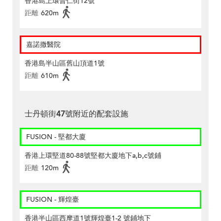
香港島上環普仁街12號
距離
620m
嘉諾撒醫院
香港島半山區舊山頂道1號
距離
610m
士丹頓街47號附近的配套設施
FUSION - 堅都大廈
香港上環堅道80-88號堅都大廈地下a,b,c號鋪
距離
120m
FUSION - 輝煌臺
香港半山區西摩道1號輝煌臺1-2 號鋪地下