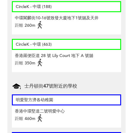
CircleK - 中環 (188)
中環閣麟街10-16號致發大廈地下1號舖及天井
距離
260m
CircleK - 中環 (463)
香港羅便臣道 28 號 Lily Court 地下 A 號舖
距離
350m
士丹頓街47號附近的學校
明愛聖方濟各幼稚園
香港中環堅道二號明愛中心
距離
460m