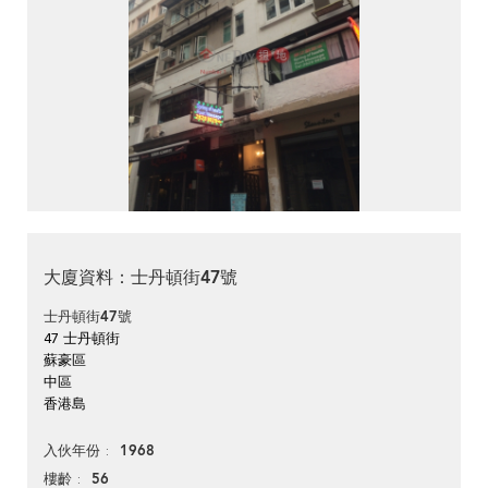
大廈資料：士丹頓街47號
士丹頓街47號
47 士丹頓街
蘇豪區
中區
香港島
1968
入伙年份
56
樓齡