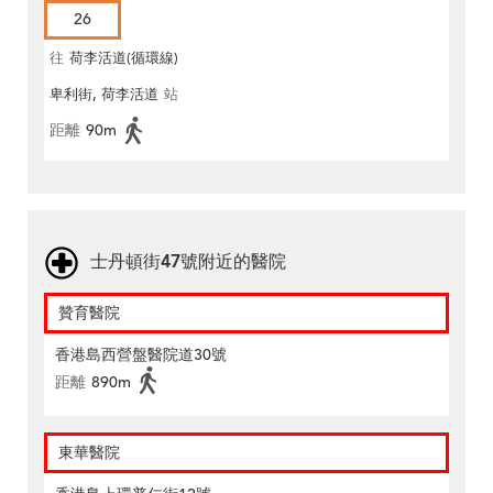
26
往
荷李活道(循環線)
卑利街, 荷李活道
站
距離
90m
士丹頓街47號附近的醫院
贊育醫院
香港島西營盤醫院道30號
距離
890m
東華醫院