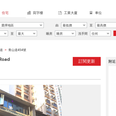
住宅
寫字樓
工業大廈
車位
選擇地區
由
最低價
至
最高價
至
最大
睡房
睡房
洗手間
任何
道
青山道454號
>
Road
訂閱更新
附近