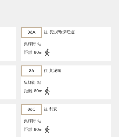
36A
往
長沙灣(深旺道)
集輝街
站
距離
80m
86
往
黃泥頭
集輝街
站
距離
80m
86C
往
利安
集輝街
站
距離
80m