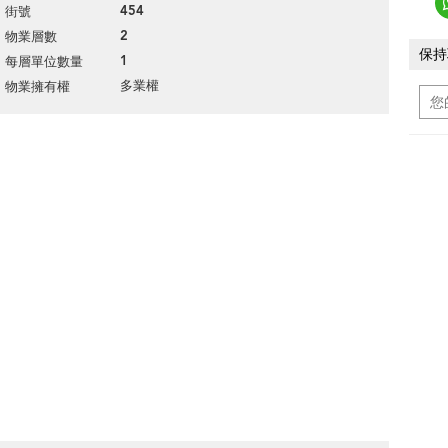
454
街號
2
物業層數
保持
1
每層單位數量
多業權
物業擁有權