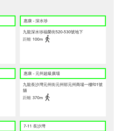
惠康 - 深水埗
九龍深水埗福榮街520-530號地下
距離
100m
惠康 - 元州超級廣場
九龍長沙灣元州街元州邨元州商場一樓f01號
舖
距離
370m
7-11 長沙灣