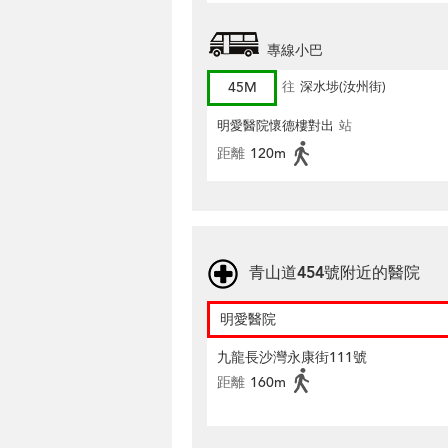
專線小巴
45M
往
深水埗(汝州街)
明愛醫院懷德樓對出
站
距離
120m
青山道454號附近的醫院
明愛醫院
九龍長沙灣永康街111號
距離
160m