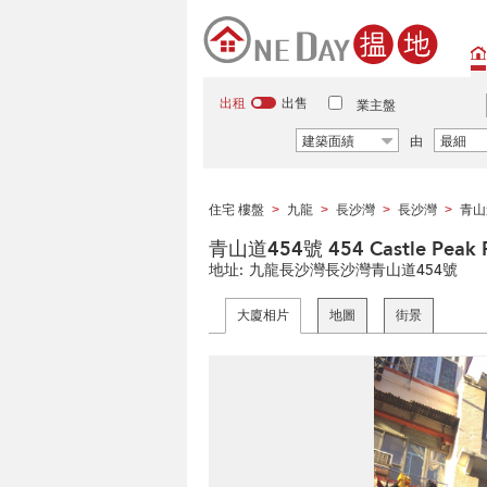
出租
出售
業主盤
建築面績
由
最細
住宅 樓盤
九龍
長沙灣
長沙灣
青山
>
>
>
>
青山道454號 454 Castle Peak 
地址:
九龍長沙灣長沙灣青山道454號
大廈相片
地圖
街景