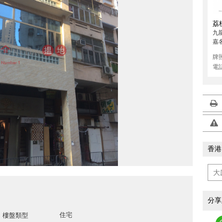
荔
九
嘉
牌
電
香港
分享
住宅
樓盤類型