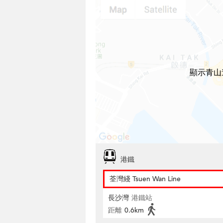
顯示青山
港鐵
荃灣綫 Tsuen Wan Line
長沙灣
港鐵站
距離
0.6km