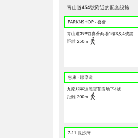
青山道454號附近的配套設施
PARKNSHOP - 喜薈
青山道399號喜薈商場1樓3及4號舖
距離
250m
惠康 - 順寧道
九龍順寧道麗寶花園地下4號
距離
200m
7-11 長沙灣