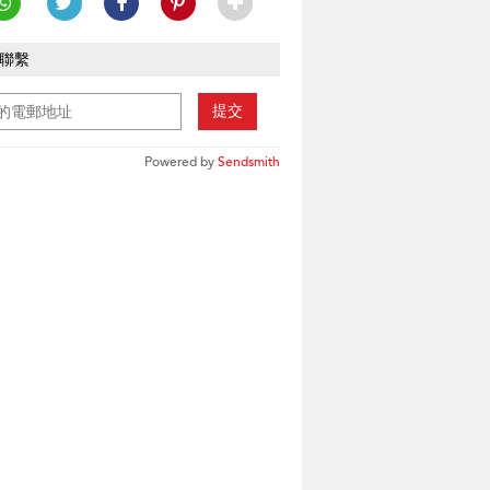
聯繫
提交
Powered by
Sendsmith