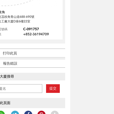
枝角
龍茘枝角青山道688-690號
名工廠大廈D座6樓22室
C-091757
照號碼
+852-36194709
話
打印此頁
報告錯誤
大廈搜尋
提交
此頁面