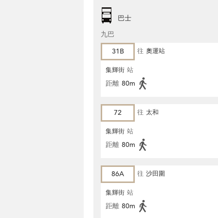
巴士
九巴
31B
往
奧運站
集輝街
站
距離
80m
72
往
太和
集輝街
站
距離
80m
86A
往
沙田圍
集輝街
站
距離
80m