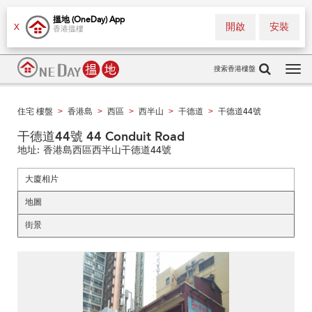
搵地 (OneDay) App
開啟
安裝
X
香港搵樓
搜索香港樓盤
Tog
navi
住宅 樓盤
香港島
西區
西半山
干德道
干德道44號
>
>
>
>
>
干德道44號 44 Conduit Road
地址:
香港島西區西半山干德道44號
大廈相片
地圖
街景