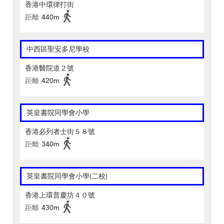
香港中環律打街
距離
440m
中西區聖安多尼學校
香港醫院道２號
距離
420m
英皇書院同學會小學
香港必列者士街５８號
距離
340m
英皇書院同學會小學(二校)
香港上環普慶坊４０號
距離
430m