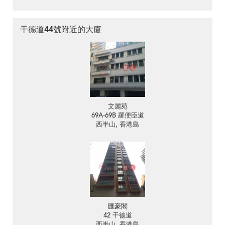
干德道44號附近的大廈
文麗苑
69A-69B 羅便臣道
西半山, 香港島
匯豪閣
42 干德道
西半山, 香港島