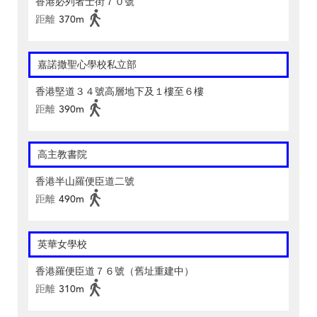
香港必列者士街７０號
距離
370m
嘉諾撒聖心學校私立部
香港堅道３４號高層地下及１樓至６樓
距離
390m
高主教書院
香港半山羅便臣道二號
距離
490m
英華女學校
香港羅便臣道７６號（舊址重建中）
距離
310m