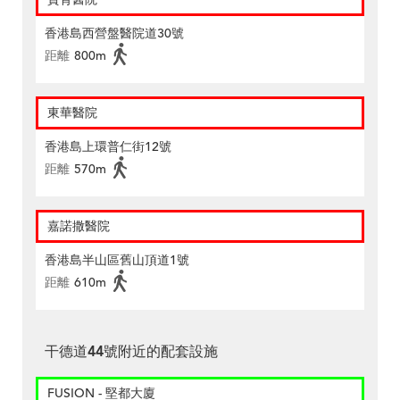
香港島西營盤醫院道30號
距離
800m
東華醫院
香港島上環普仁街12號
距離
570m
嘉諾撒醫院
香港島半山區舊山頂道1號
距離
610m
干德道44號附近的配套設施
FUSION - 堅都大廈