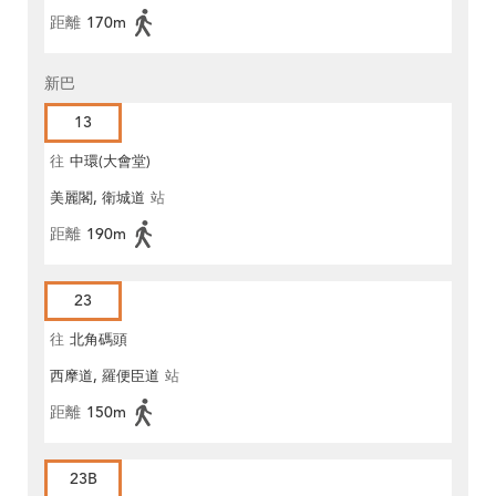
距離
170m
新巴
13
往
中環(大會堂)
美麗閣, 衛城道
站
距離
190m
23
往
北角碼頭
西摩道, 羅便臣道
站
距離
150m
23B