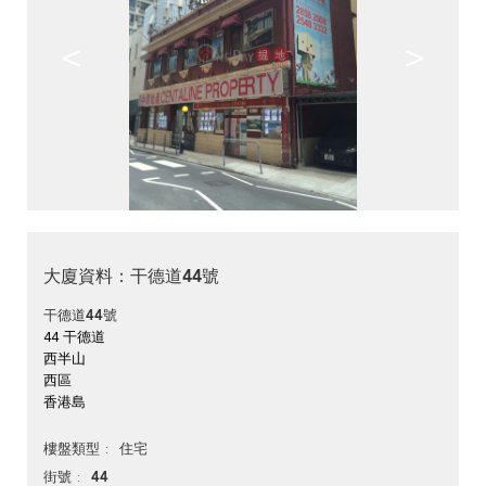
<
>
大廈資料：干德道44號
干德道44號
44 干德道
西半山
西區
香港島
住宅
樓盤類型
44
街號