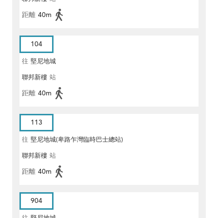
距離
40m
104
往
堅尼地城
聯邦新樓
站
距離
40m
113
往
堅尼地城(卑路乍灣臨時巴士總站)
聯邦新樓
站
距離
40m
904