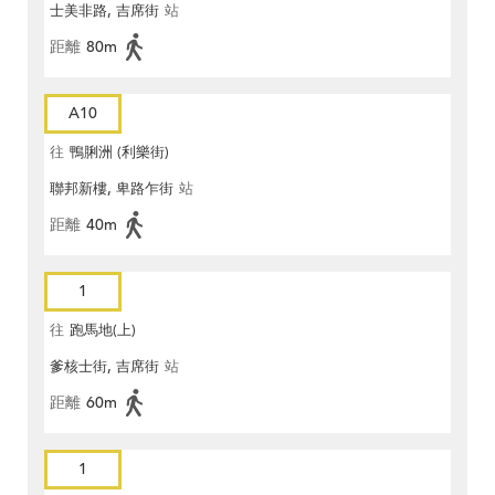
士美非路, 吉席街
站
距離
80m
A10
往
鴨脷洲 (利樂街)
聯邦新樓, 卑路乍街
站
距離
40m
1
往
跑馬地(上)
爹核士街, 吉席街
站
距離
60m
1