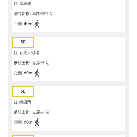
往
摩星嶺
聯邦新樓, 卑路乍街
站
距離
40m
5B
往
香港大球場
爹核士街, 吉席街
站
距離
60m
5B
往
銅鑼灣
爹核士街, 吉席街
站
距離
60m