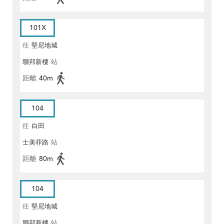
101X
往
堅尼地城
聯邦新樓
站
距離
40m
104
往
白田
士美菲路
站
距離
80m
104
往
堅尼地城
聯邦新樓
站