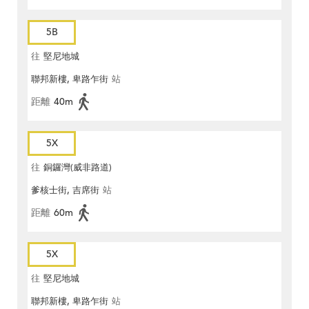
5B
往
堅尼地城
聯邦新樓, 卑路乍街
站
距離
40m
5X
往
銅鑼灣(威非路道)
爹核士街, 吉席街
站
距離
60m
5X
往
堅尼地城
聯邦新樓, 卑路乍街
站