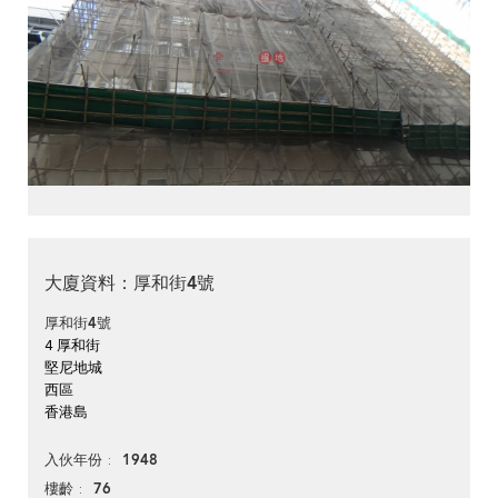
大廈資料：厚和街4號
厚和街4號
4 厚和街
堅尼地城
西區
香港島
1948
入伙年份
76
樓齡