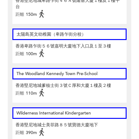
香港堅尼地城卑路乍街４６Ａ號隆基大廈１樓及１樓平
台
距離
150m
太陽島英文幼稚園（卑路乍街分校）
香港卑路乍街５６號嘉明大廈地下入口及１至３樓
距離
100m
The Woodland Kennedy Town Pre-School
香港堅尼地城爹核士街３號Ｃ厚和大廈１樓及２樓
距離
110m
Wilderness International Kindergarten
香港堅尼地城士美菲路８５號寶德大廈地下
距離
390m