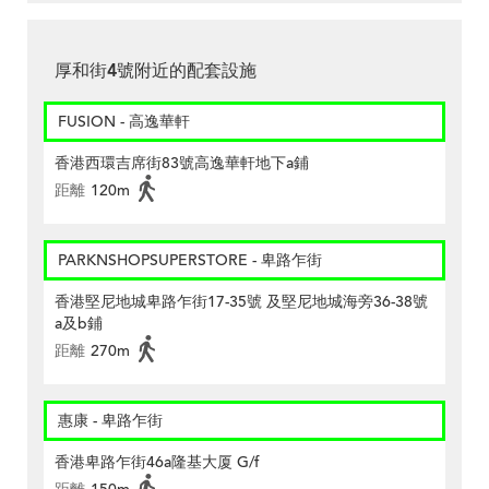
厚和街4號附近的配套設施
FUSION - 高逸華軒
香港西環吉席街83號高逸華軒地下a鋪
距離
120m
PARKNSHOPSUPERSTORE - 卑路乍街
香港堅尼地城卑路乍街17-35號 及堅尼地城海旁36-38號
a及b鋪
距離
270m
惠康 - 卑路乍街
香港卑路乍街46a隆基大厦 G/f