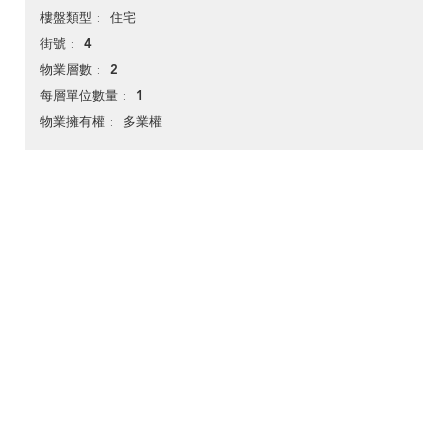
住宅
樓盤類型
4
街號
2
物業層數
1
每層單位數量
多業權
物業擁有權