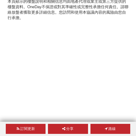
本頁顯示的樓盤說明和相關信息均由地產代理或業主或第三方提供的
樓盤資料。OneDay不保證或對其準確性或完整性承擔任何責任。請聯
絡放盤者獲取更多詳細信息。您訪問和使用本協議內容的風險由您自
行承擔。
訂閱更新
分享
路線