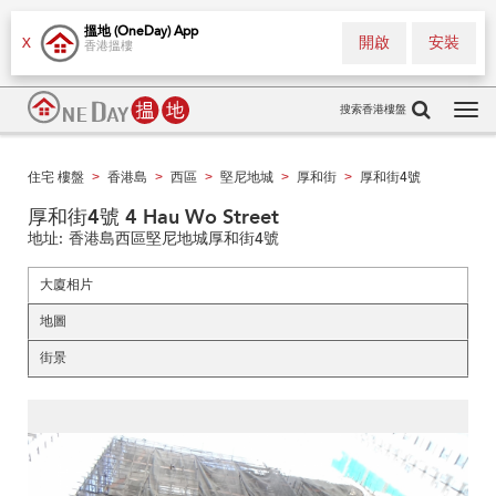
搵地 (OneDay) App
開啟
安裝
X
香港搵樓
搜索香港樓盤
Tog
navi
住宅 樓盤
香港島
西區
堅尼地城
厚和街
厚和街4號
>
>
>
>
>
厚和街4號 4 Hau Wo Street
地址:
香港島西區堅尼地城厚和街4號
大廈相片
地圖
街景