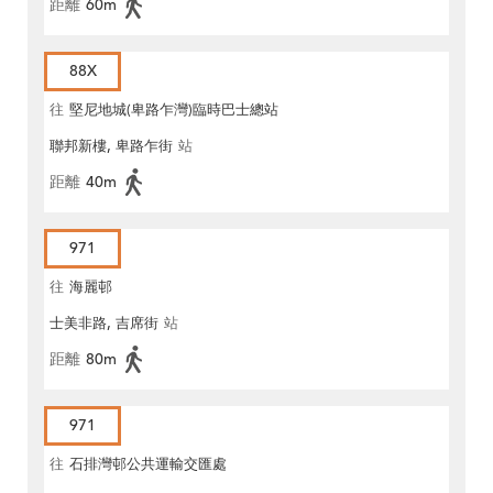
距離
60m
88X
往
堅尼地城(卑路乍灣)臨時巴士總站
聯邦新樓, 卑路乍街
站
距離
40m
971
往
海麗邨
士美非路, 吉席街
站
距離
80m
971
往
石排灣邨公共運輸交匯處