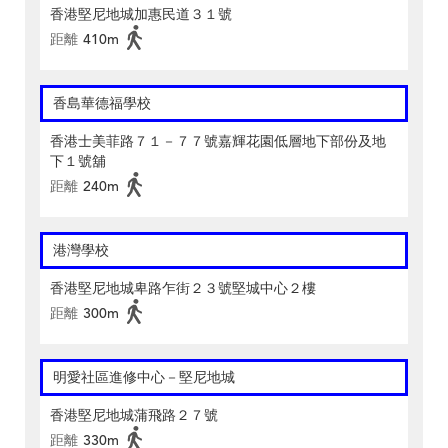
香港堅尼地城加惠民道３１號
距離
410m
香島華德福學校
香港士美菲路７１－７７號嘉輝花園低層地下部份及地
下１號舖
距離
240m
港灣學校
香港堅尼地城卑路乍街２３號堅城中心２樓
距離
300m
明愛社區進修中心－堅尼地城
香港堅尼地城蒲飛路２７號
距離
330m