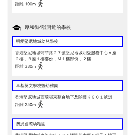
距離
100m
厚和街4號附近的學校
明愛堅尼地城幼兒學校
香港堅尼地城蒲菲路２７號堅尼地城明愛服務中心Ａ座
２樓，Ｂ座１樓部份，Ｍ１樓部份，２樓
距離
330m
卓基英文學校暨幼稚園
香港堅尼地城西環邨東苑台地下及閣樓ＫＧ０１號舖
距離
250m
奧恩國際幼稚園