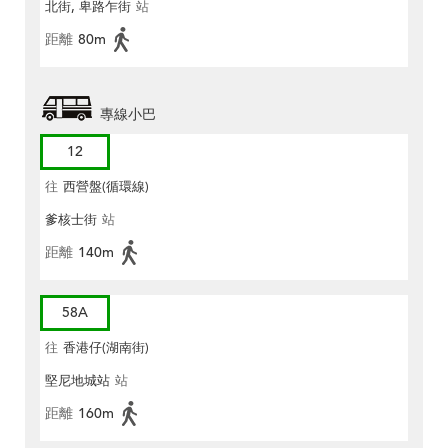
北街, 卑路乍街
站
距離
80m
專線小巴
12
往
西營盤(循環線)
爹核士街
站
距離
140m
58A
往
香港仔(湖南街)
堅尼地城站
站
距離
160m