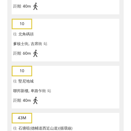
距離
40m
10
往
北角碼頭
爹核士街, 吉席街
站
距離
60m
10
往
堅尼地城
聯邦新樓, 卑路乍街
站
距離
40m
43M
往
石塘咀(德輔道西近山道)(循環線)