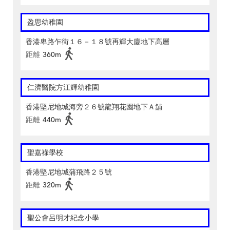
盈思幼稚園
香港卑路乍街１６－１８號再輝大廈地下高層
距離
360m
仁濟醫院方江輝幼稚園
香港堅尼地城海旁２６號龍翔花園地下Ａ舖
距離
440m
聖嘉祿學校
香港堅尼地城蒲飛路２５號
距離
320m
聖公會呂明才紀念小學