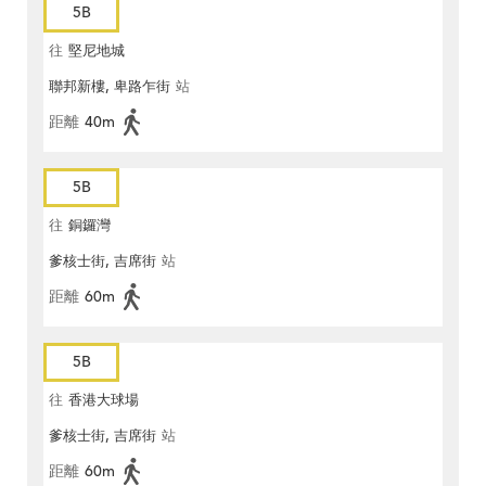
5B
往
堅尼地城
聯邦新樓, 卑路乍街
站
距離
40m
5B
往
銅鑼灣
爹核士街, 吉席街
站
距離
60m
5B
往
香港大球場
爹核士街, 吉席街
站
距離
60m