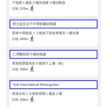
下地庫１樓及２樓及地庫３樓活動室
距離
370m
聖士提反女子中學附屬幼稚園
香港中環柏道３３號地下部份車庫及一樓全層
距離
490m
仁濟醫院郭子樑幼稚園
香港西營盤高街９號地下上層（南）
距離
300m
York International Kintergarten
香港水街１８號翠景閣１樓及２樓
距離
200m