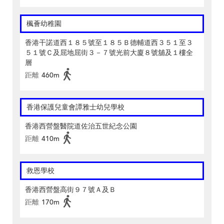
楓薈幼稚園
香港干諾道西１８５號至１８５Ｂ德輔道西３５１至３
５１號Ｃ及屈地屈街３－７號光前大廈８號舖及１樓全
層
距離
460m
香港保護兒童會譚雅士幼兒學校
香港西營盤醫院道佐治五世紀念公園
距離
410m
救恩學校
香港西營盤高街９７號Ａ及Ｂ
距離
170m