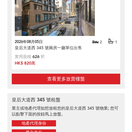
2026年08月05日
2
1
皇后大道西 345 號兩房一廳單位出售
實用面積
626
呎
HK$ 820萬
查看更多放賣樓盤
皇后大道西 345 號租盤
業主或地產代理如想放租您的皇后大道西 345 號物業; 您可
以點擊下面的按鈕馬上放盤。
地產代理身份