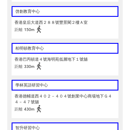
啓創教育中心
香港皇后大道西２８８號豐景閣２樓Ａ室
距離
150m
柏明頓教育中心
香港巴丙頓道４號海明苑低層地下１號舖
距離
330m
學林英語研習中心
香港德輔道西４０２－４０４號創業中心商場地下Ｇ４
４－４７號舖
距離
430m
智升研習中心