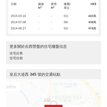
日期
建築
實用
樓層/
HK$
2
2
ft
ft
單位
643萬
2015-03-16
-
-
01/-
438萬
2014-07-08
-
-
06/-
418萬
2014-06-27
-
-
02/-
更多關於在西營盤的住宅樓盤信息
住宅出售
住宅出租
皇后大道西 345 號的交通站點