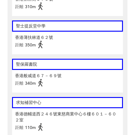
距離
310m
聖士提反堂中學
香港薄扶林道６２號
距離
350m
聖保羅書院
香港般咸道６７－６９號
距離
340m
求知補習中心
香港德輔道西２４６號東慈商業中心６樓６０１－６０
２室
距離
110m