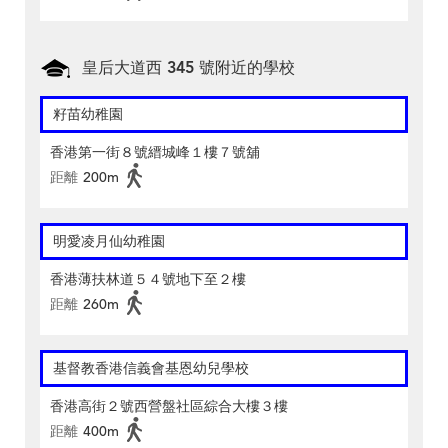
皇后大道西 345 號附近的學校
籽苗幼稚園
香港第一街８號縉城峰１樓７號舖
距離
200m
明愛凌月仙幼稚園
香港薄扶林道５４號地下至２樓
距離
260m
基督教香港信義會基恩幼兒學校
香港高街２號西營盤社區綜合大樓３樓
距離
400m