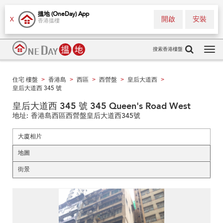
搵地 (OneDay) App
開啟
安裝
X
香港搵樓
搜索香港樓盤
Tog
navi
住宅 樓盤
香港島
西區
西營盤
皇后大道西
>
>
>
>
>
皇后大道西 345 號
皇后大道西 345 號 345 Queen's Road West
地址:
香港島西區西營盤皇后大道西345號
大廈相片
地圖
街景