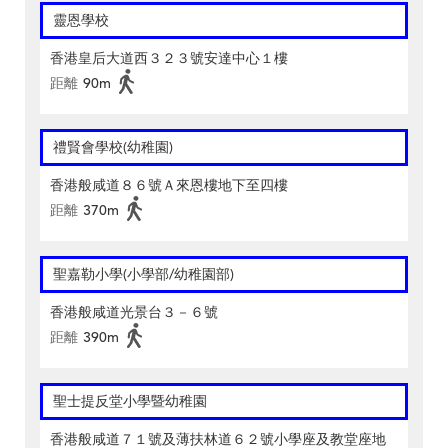
靈恩學校
香港皇后大道西３２３號安達中心１樓
距離
90m
禮賢會學校(幼稚園)
香港般咸道８６號Ａ來恩樓地下至四樓
距離
370m
聖嘉勒小學(小學部/幼稚園部)
香港般咸道光景台３－６號
距離
390m
聖士提反堂小學暨幼稚園
香港般咸道７１號及薄扶林道６２號小學座及教堂座地