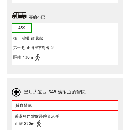
專線小巴
45S
往
干德道(循環線)
第一街, 正街街市對出
站
距離
130m
皇后大道西 345 號附近的醫院
贊育醫院
香港島西營盤醫院道30號
距離
370m