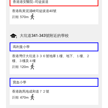
香港港安醫院–司徒拔道
香港島黃泥涌峽司徒拔道40號
距離
570m
大坑道341-343號附近的學校
瑪利曼小學
香港灣仔大坑道３３６號地庫１樓、地下、１樓、２
樓、３樓及４樓
距離
120m
寶血小學
香港跑馬地成和道７２號
距離
470m