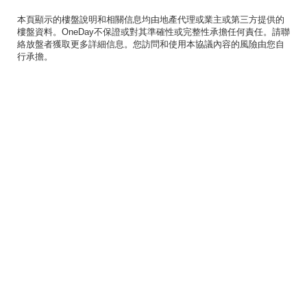
本頁顯示的樓盤說明和相關信息均由地產代理或業主或第三方提供的
樓盤資料。OneDay不保證或對其準確性或完整性承擔任何責任。請聯
絡放盤者獲取更多詳細信息。您訪問和使用本協議內容的風險由您自
行承擔。