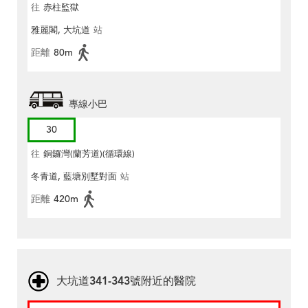
往
赤柱監獄
雅麗閣, 大坑道
站
距離
80m
專線小巴
30
往
銅鑼灣(蘭芳道)(循環線)
冬青道, 藍塘別墅對面
站
距離
420m
大坑道341-343號附近的醫院