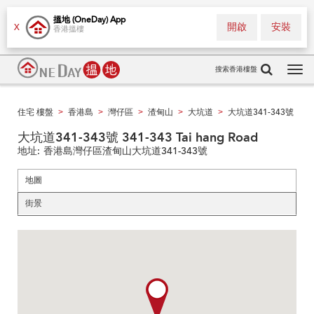
搵地 (OneDay) App
開啟
安裝
X
香港搵樓
搜索香港樓盤
Tog
navi
住宅 樓盤
香港島
灣仔區
渣甸山
大坑道
大坑道341-343號
>
>
>
>
>
大坑道341-343號 341-343 Tai hang Road
地址:
香港島灣仔區渣甸山大坑道341-343號
地圖
街景