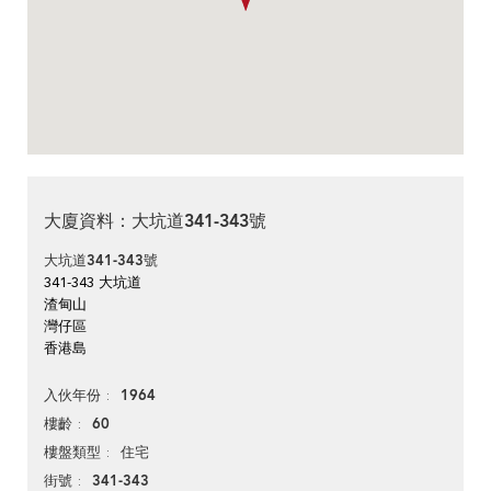
大廈資料：大坑道341-343號
大坑道341-343號
341-343 大坑道
渣甸山
灣仔區
香港島
1964
入伙年份
60
樓齡
住宅
樓盤類型
341-343
街號