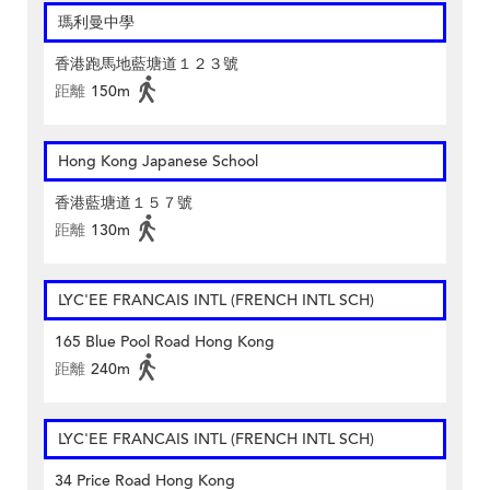
瑪利曼中學
香港跑馬地藍塘道１２３號
距離
150m
Hong Kong Japanese School
香港藍塘道１５７號
距離
130m
LYC'EE FRANCAIS INTL (FRENCH INTL SCH)
165 Blue Pool Road Hong Kong
距離
240m
LYC'EE FRANCAIS INTL (FRENCH INTL SCH)
34 Price Road Hong Kong