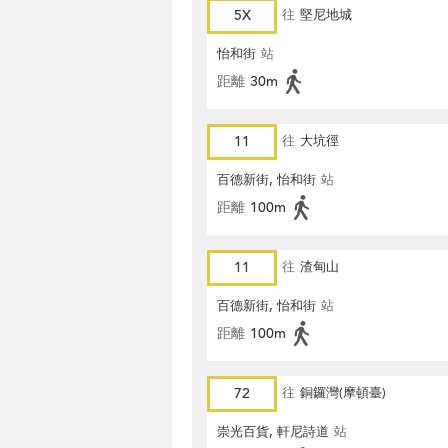
5X
往
堅尼地城
怡和街
站
距離
30m
11
往
大坑徑
百德新街, 怡和街
站
距離
100m
11
往
渣甸山
百德新街, 怡和街
站
距離
100m
72
往
銅鑼灣(摩頓臺)
崇光百貨, 軒尼詩道
站