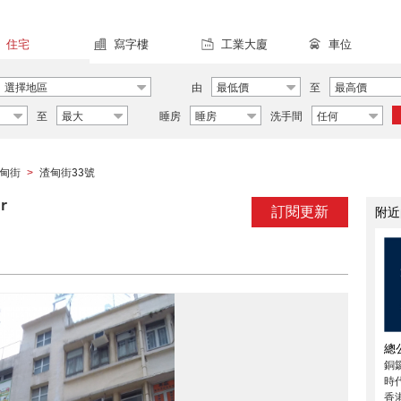
住宅
寫字樓
工業大廈
車位
選擇地區
由
最低價
至
最高價
至
最大
睡房
睡房
洗手間
任何
甸街
渣甸街33號
>
r
訂閱更新
附近
總
銅
時代
香