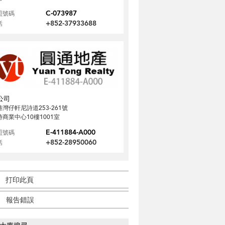
C-073987
照號碼
+852-37933688
話
公司
港灣仔軒尼詩道253-261號
時商業中心10樓1001室
E-411884-A000
照號碼
+852-28950060
話
打印此頁
報告錯誤