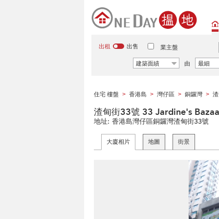
出租
出售
業主盤
建築面績
由
最細
住宅 樓盤
香港島
灣仔區
銅鑼灣
渣
>
>
>
>
渣甸街33號 33 Jardine's Bazaa
地址:
香港島灣仔區銅鑼灣渣甸街33號
大廈相片
地圖
街景