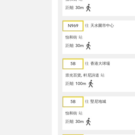
距離
30m
N969
往
天水圍市中心
怡和街
站
距離
30m
5B
往
香港大球場
崇光百貨, 軒尼詩道
站
距離
100m
5B
往
堅尼地城
怡和街
站
距離
30m