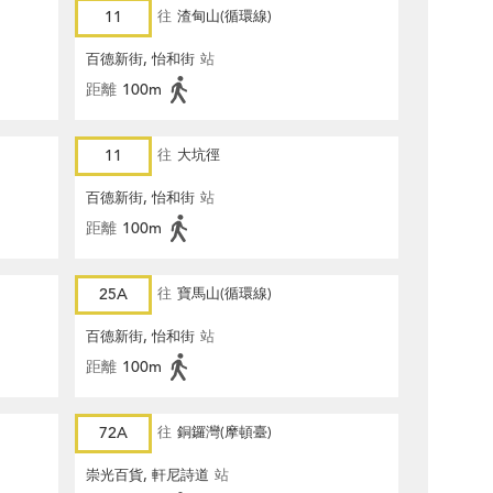
11
往
渣甸山(循環線)
百德新街, 怡和街
站
距離
100m
11
往
大坑徑
百德新街, 怡和街
站
距離
100m
25A
往
寶馬山(循環線)
百德新街, 怡和街
站
距離
100m
72A
往
銅鑼灣(摩頓臺)
崇光百貨, 軒尼詩道
站