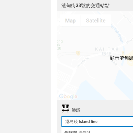
渣甸街33號的交通站點
顯示渣甸街
港鐵
港島綫 Island line
銅鑼灣
港鐵站