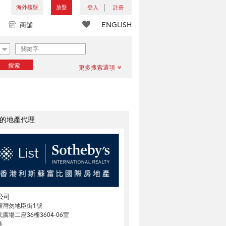
海外樓盤
放盤
登入
註冊
ENGLISH
商舖
搜索
更多搜索選項
的地產代理
公司
鑼灣勿地臣街1號
廣場二座36樓3604-06室
港