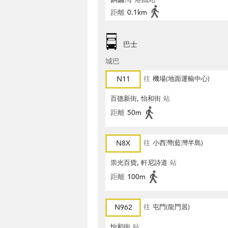
距離
0.1km
巴士
城巴
N11
往
機場(地面運輸中心)
百德新街, 怡和街
站
距離
50m
N8X
往
小西灣(藍灣半島)
崇光百貨, 軒尼詩道
站
距離
100m
N962
往
屯門(龍門居)
怡和街
站