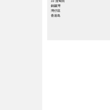
33 渣甸街
銅鑼灣
灣仔區
香港島