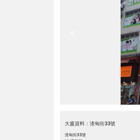
<
大廈資料：渣甸街33號
渣甸街33號