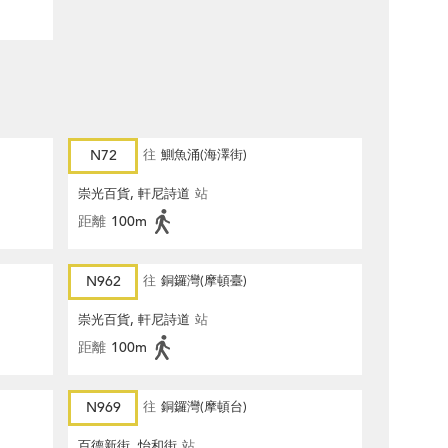
N72
往
鰂魚涌(海澤街)
崇光百貨, 軒尼詩道
站
距離
100m
N962
往
銅鑼灣(摩頓臺)
崇光百貨, 軒尼詩道
站
距離
100m
N969
往
銅鑼灣(摩頓台)
百德新街, 怡和街
站