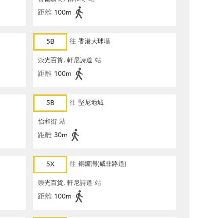
距離
100m
5B
往
香港大球場
崇光百貨, 軒尼詩道
站
距離
100m
5B
往
堅尼地城
怡和街
站
距離
30m
5X
往
銅鑼灣(威非路道)
崇光百貨, 軒尼詩道
站
距離
100m