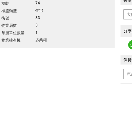
香港
74
樓齡
住宅
樓盤類型
33
街號
3
物業層數
分享
1
每層單位數量
多業權
物業擁有權
保持