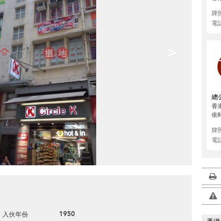
牌
電
>
總
香
依
牌
電
1950
入伙年份