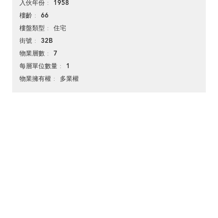
1958
入伙年份
66
樓齡
住宅
樓盤類型
32B
街號
7
物業層數
1
每層單位數量
多業權
物業擁有權