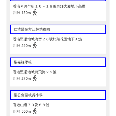
香港卑路乍街１６－１８號再輝大廈地下高層
距離
150m
仁濟醫院方江輝幼稚園
香港堅尼地城海旁２６號龍翔花園地下Ａ舖
距離
260m
聖嘉祿學校
香港堅尼地城蒲飛路２５號
距離
270m
聖公會聖彼得小學
香港山道７０及８８號
距離
500m