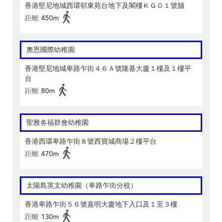
香港堅尼地城西環邨東苑台地下及閣樓ＫＧ０１號舖
距離
450m
奧恩國際幼稚園
香港堅尼地城卑路乍街４６Ａ號隆基大廈１樓及１樓平
台
距離
80m
聖雅各福群會幼稚園
香港西環卑路乍街８號西寶城商場２樓平台
距離
470m
太陽島英文幼稚園（卑路乍街分校）
香港卑路乍街５６號嘉明大廈地下入口及１至３樓
距離
130m