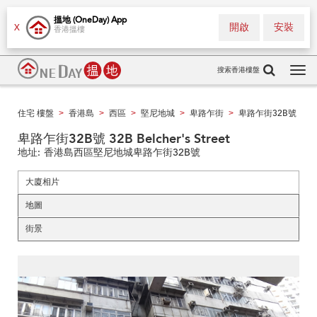
搵地 (OneDay) App
開啟
安裝
X
香港搵樓
搜索香港樓盤
Tog
navi
住宅 樓盤
香港島
西區
堅尼地城
卑路乍街
卑路乍街32B號
>
>
>
>
>
卑路乍街32B號 32B Belcher's Street
地址:
香港島西區堅尼地城卑路乍街32B號
大廈相片
地圖
街景