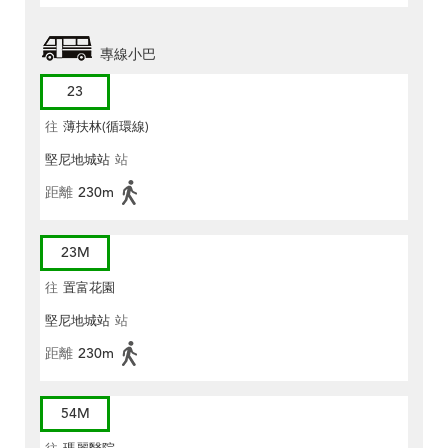
專線小巴
23
往
薄扶林(循環線)
堅尼地城站
站
距離
230m
23M
往
置富花園
堅尼地城站
站
距離
230m
54M