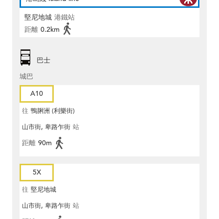
堅尼地城
港鐵站
距離
0.2km
巴士
城巴
A10
往
鴨脷洲 (利樂街)
山市街, 卑路乍街
站
距離
90m
5X
往
堅尼地城
山市街, 卑路乍街
站