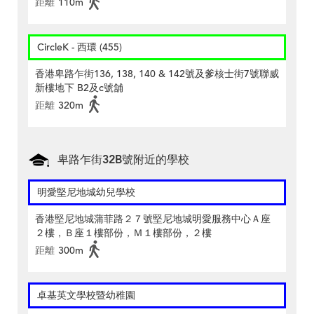
距離
110m
CircleK - 西環 (455)
香港卑路乍街136, 138, 140 & 142號及爹核士街7號聯威
新樓地下 B2及c號舖
距離
320m
卑路乍街32B號附近的學校
明愛堅尼地城幼兒學校
香港堅尼地城蒲菲路２７號堅尼地城明愛服務中心Ａ座
２樓，Ｂ座１樓部份，Ｍ１樓部份，２樓
距離
300m
卓基英文學校暨幼稚園