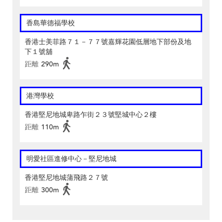
香島華德福學校
香港士美菲路７１－７７號嘉輝花園低層地下部份及地
下１號舖
距離
290m
港灣學校
香港堅尼地城卑路乍街２３號堅城中心２樓
距離
110m
明愛社區進修中心－堅尼地城
香港堅尼地城蒲飛路２７號
距離
300m