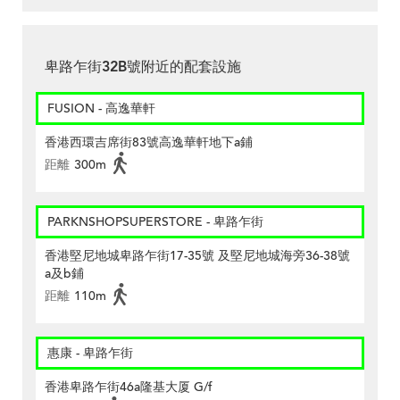
卑路乍街32B號附近的配套設施
FUSION - 高逸華軒
香港西環吉席街83號高逸華軒地下a鋪
距離
300m
PARKNSHOPSUPERSTORE - 卑路乍街
香港堅尼地城卑路乍街17-35號 及堅尼地城海旁36-38號
a及b鋪
距離
110m
惠康 - 卑路乍街
香港卑路乍街46a隆基大厦 G/f