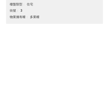
住宅
樓盤類型
3
街號
多業權
物業擁有權