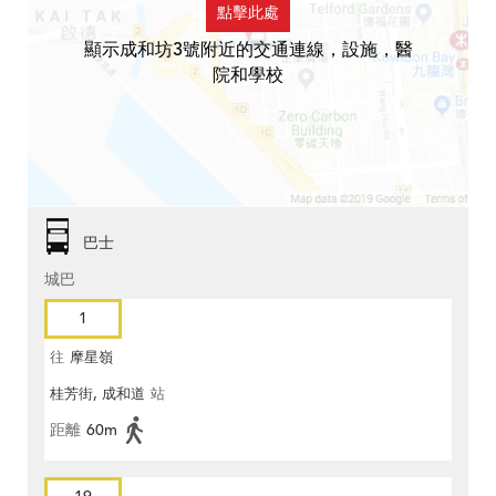
點擊此處
顯示成和坊3號附近的交通連線，設施，醫
院和學校
巴士
城巴
1
往
摩星嶺
桂芳街, 成和道
站
距離
60m