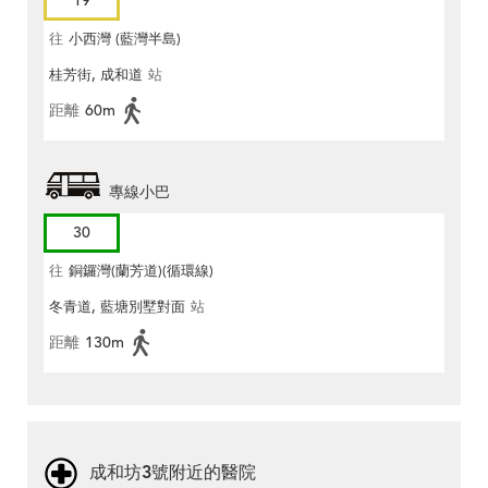
19
往
小西灣 (藍灣半島)
桂芳街, 成和道
站
距離
60m
專線小巴
30
往
銅鑼灣(蘭芳道)(循環線)
冬青道, 藍塘別墅對面
站
距離
130m
成和坊3號附近的醫院