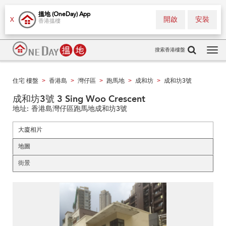
搵地 (OneDay) App
開啟
安裝
X
香港搵樓
搜索香港樓盤
Tog
navi
住宅 樓盤
香港島
灣仔區
跑馬地
成和坊
成和坊3號
>
>
>
>
>
成和坊3號 3 Sing Woo Crescent
地址:
香港島灣仔區跑馬地成和坊3號
大廈相片
地圖
街景