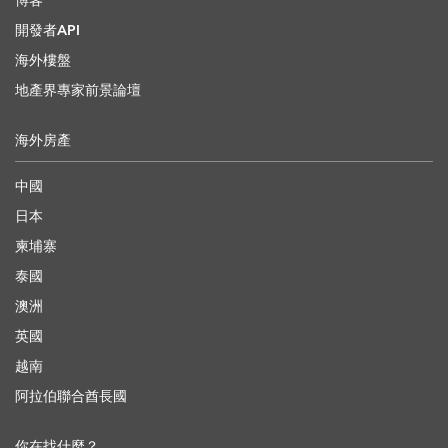
博客
開發者API
海外樓盤
地產界專家前景論壇
海外房產
中國
日本
柬埔寨
泰國
澳洲
英國
越南
阿拉伯聯合酋長國
你在找什麼？