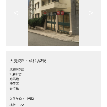
<
>
大廈資料：成和坊3號
成和坊3號
3 成和坊
跑馬地
灣仔區
香港島
1952
入伙年份
72
樓齡