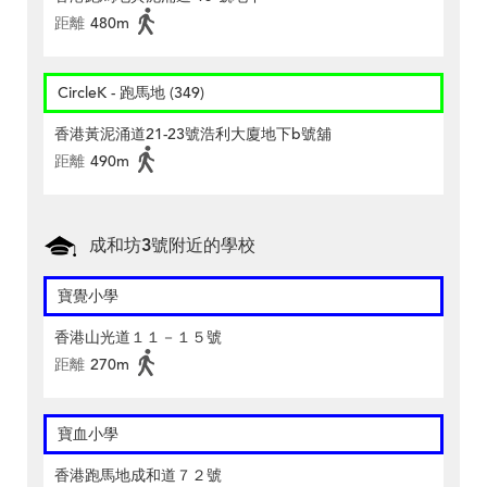
距離
480m
CircleK - 跑馬地 (349)
香港黃泥涌道21-23號浩利大廈地下b號舖
距離
490m
成和坊3號附近的學校
寶覺小學
香港山光道１１－１５號
距離
270m
寶血小學
香港跑馬地成和道７２號