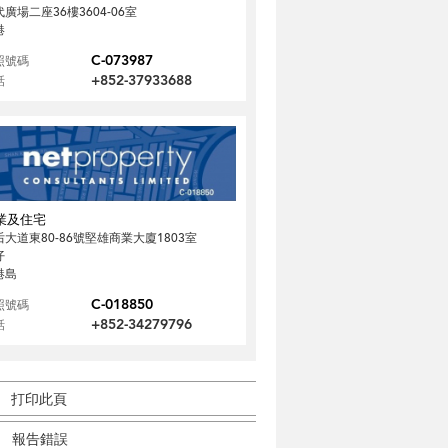
廣場二座36樓3604-06室
港
C-073987
照號碼
+852-37933688
話
業及住宅
后大道東80-86號堅雄商業大廈1803室
仔
港島
C-018850
照號碼
+852-34279796
話
打印此頁
報告錯誤