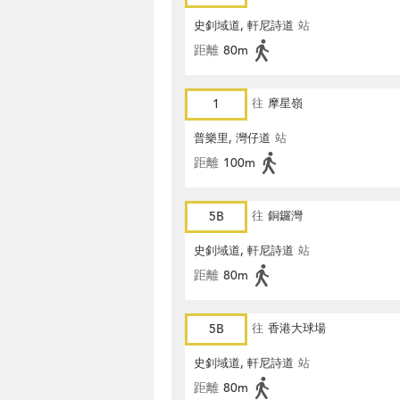
史釗域道, 軒尼詩道
站
距離
80m
1
往
摩星嶺
普樂里, 灣仔道
站
距離
100m
5B
往
銅鑼灣
史釗域道, 軒尼詩道
站
距離
80m
5B
往
香港大球場
史釗域道, 軒尼詩道
站
距離
80m