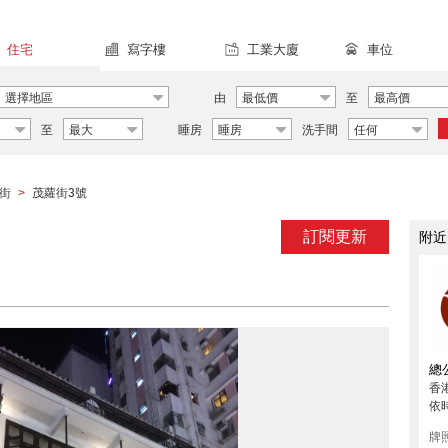
住宅
寫字樓
工業大廈
車位
選擇地區
由
最低價
至
最高價
至
最大
睡房
睡房
洗手間
任何
街
茂蘿街3號
>
訂閱更新
附近
總
香
依
牌