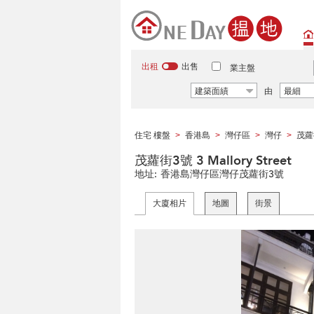
出租
出售
業主盤
建築面績
由
最細
住宅 樓盤
香港島
灣仔區
灣仔
茂蘿
>
>
>
>
茂蘿街3號 3 Mallory Street
地址:
香港島灣仔區灣仔茂蘿街3號
大廈相片
地圖
街景