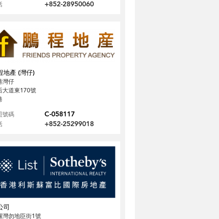
+852-28950060
話
程地產 (灣仔)
港灣仔
后大道東170號
港
C-058117
照號碼
+852-25299018
話
公司
鑼灣勿地臣街1號