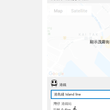
顯示茂蘿街
港鐵
港島綫 Island line
灣仔
港鐵站
距離
0.4km