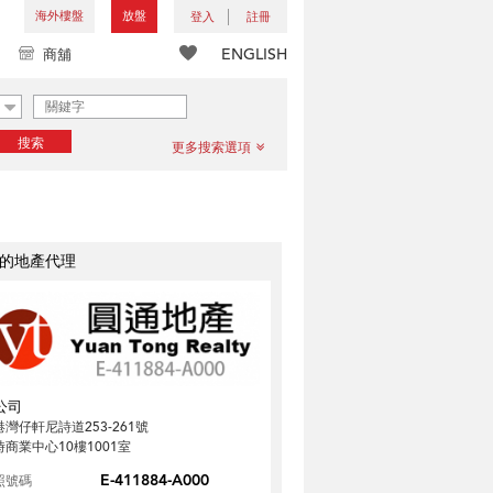
海外樓盤
放盤
登入
註冊
ENGLISH
商舖
搜索
更多搜索選項
的地產代理
公司
港灣仔軒尼詩道253-261號
時商業中心10樓1001室
E-411884-A000
照號碼