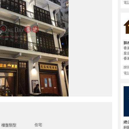
電
鵬
香
皇
香
牌
電
總
住宅
樓盤類型
銅