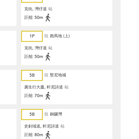
克街, 灣仔道
站
距離
50m
1P
往
跑馬地 (上)
克街, 灣仔道
站
距離
50m
5B
往
堅尼地城
廣生行大廈, 軒尼詩道
站
距離
70m
5B
往
銅鑼灣
史釗域道, 軒尼詩道
站
距離
80m