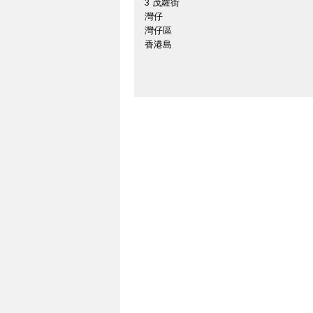
3 茂蘿街
灣仔
灣仔區
香港島