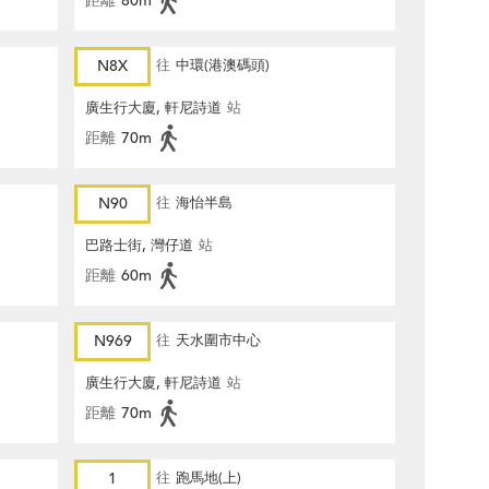
距離
80m
N8X
往
中環(港澳碼頭)
廣生行大廈, 軒尼詩道
站
距離
70m
N90
往
海怡半島
巴路士街, 灣仔道
站
距離
60m
N969
往
天水圍市中心
廣生行大廈, 軒尼詩道
站
距離
70m
1
往
跑馬地(上)