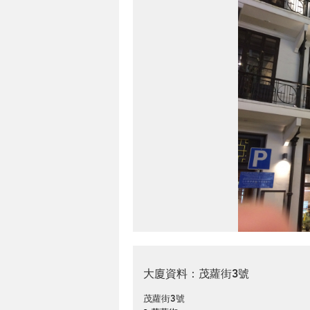
大廈資料：茂蘿街3號
茂蘿街3號