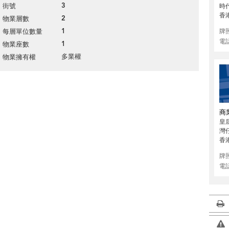
3
街號
時代
香
2
物業層數
1
牌
每層單位數量
電
1
物業座數
多業權
物業擁有權
商
皇
灣
香
牌
電