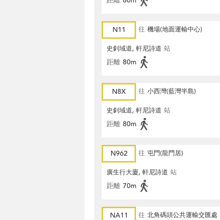
距離
80m
N11
往
機場(地面運輸中心)
史釗域道, 軒尼詩道
站
距離
80m
N8X
往
小西灣(藍灣半島)
史釗域道, 軒尼詩道
站
距離
80m
N962
往
屯門(龍門居)
廣生行大廈, 軒尼詩道
站
距離
70m
NA11
往
北角碼頭公共運輸交匯處