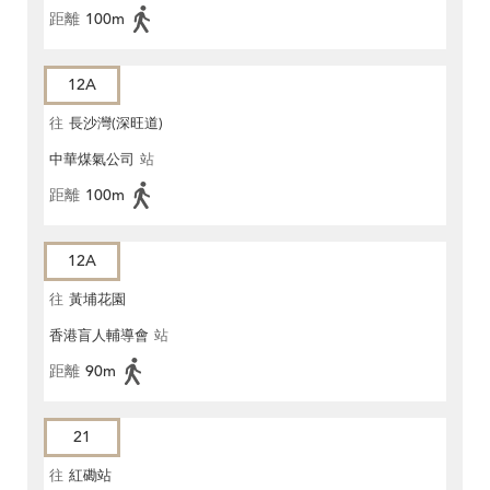
距離
100m
12A
往
長沙灣(深旺道)
中華煤氣公司
站
距離
100m
12A
往
黃埔花園
香港盲人輔導會
站
距離
90m
21
往
紅磡站