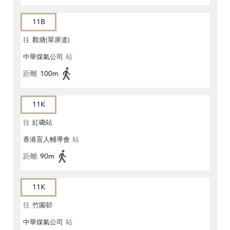
11B
往
觀塘(翠屏道)
中華煤氣公司
站
距離
100m
11K
往
紅磡站
香港盲人輔導會
站
距離
90m
11K
往
竹園邨
中華煤氣公司
站