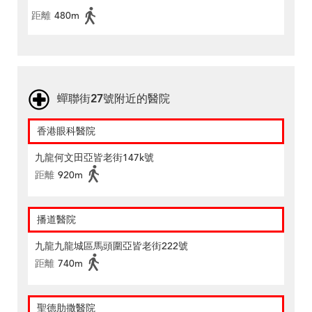
距離
480m
蟬聯街27號附近的醫院
香港眼科醫院
九龍何文田亞皆老街147k號
距離
920m
播道醫院
九龍九龍城區馬頭圍亞皆老街222號
距離
740m
聖德肋撒醫院