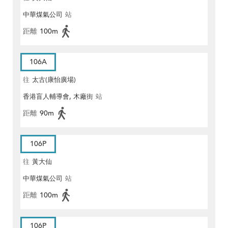
中華煤氣公司
站
距離
100m
106A
往
太古(康怡廣場)
香港盲人輔導會, 木廠街
站
距離
90m
106P
往
黃大仙
中華煤氣公司
站
距離
100m
106P