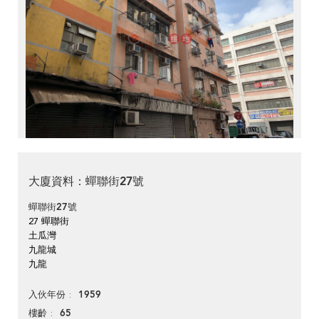
大廈資料：蟬聯街27號
蟬聯街27號
27 蟬聯街
土瓜灣
九龍城
九龍
1959
入伙年份
65
樓齡