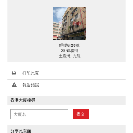
蟬聯街28號
28 蟬聯街
土瓜灣, 九龍
打印此頁
報告錯誤
香港大廈搜尋
提交
分享此頁面