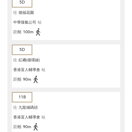
5D
往
德福花園
中華煤氣公司
站
距離
100m
5D
往
紅磡(循環線)
香港盲人輔導會
站
距離
90m
11B
往
九龍城碼頭
香港盲人輔導會
站
距離
90m