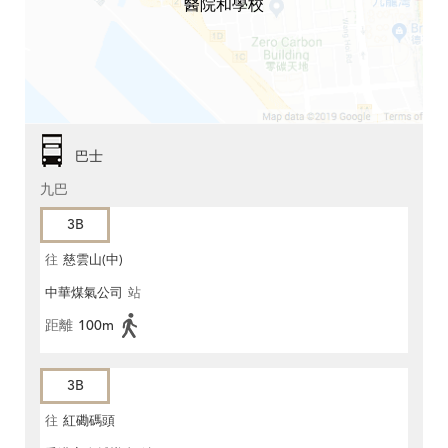
醫院和學校
巴士
九巴
3B
往
慈雲山(中)
中華煤氣公司
站
距離
100m
3B
往
紅磡碼頭