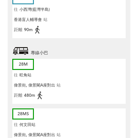
往
小西灣(藍灣半島)
香港盲人輔導會
站
距離
90m
專線小巴
28M
往
旺角站
偉景街, 偉景閣A座對出
站
距離
480m
28MS
往
何文田站
偉景街, 偉景閣A座對出
站