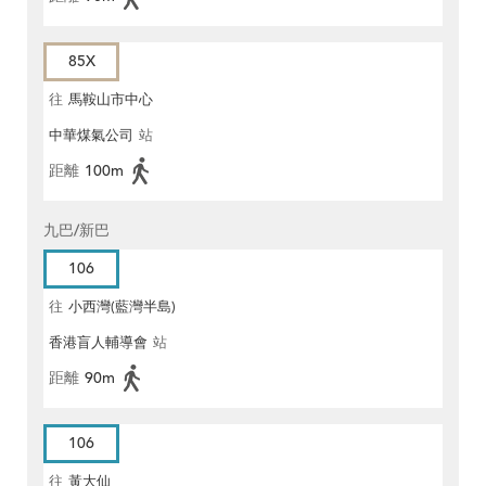
85X
往
馬鞍山市中心
中華煤氣公司
站
距離
100m
九巴/新巴
106
往
小西灣(藍灣半島)
香港盲人輔導會
站
距離
90m
106
往
黃大仙