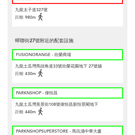
九龍太子道327號
距離
980m
蟬聯街27號附近的配套設施
FUSIONORANGE - 欣榮商場
九龍土瓜灣馬頭角道33號欣榮花園地下 27號舖
距離
430m
PARKNSHOP - 偉恒昌
九龍土瓜灣美景街108號偉恒昌新恒景閣地下
距離
440m
PARKNSHOPSUPERSTORE - 馬坑涌中華大廈