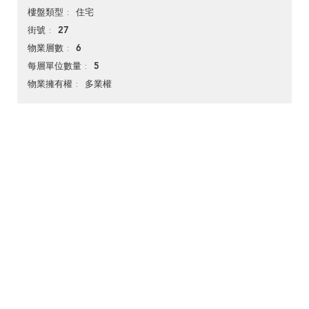
住宅
樓盤類型
27
街號
6
物業層數
5
每層單位數量
多業權
物業擁有權