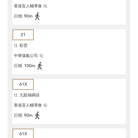
香港盲人輔導會
站
距離
90m
21
往
彩雲
中華煤氣公司
站
距離
100m
61X
往
九龍城碼頭
香港盲人輔導會
站
距離
90m
61X