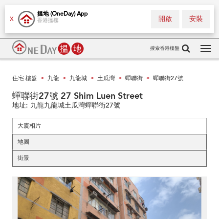
搵地 (OneDay) App
開啟
安裝
X
香港搵樓
搜索香港樓盤
Tog
navi
住宅 樓盤
九龍
九龍城
土瓜灣
蟬聯街
蟬聯街27號
>
>
>
>
>
蟬聯街27號 27 Shim Luen Street
地址:
九龍九龍城土瓜灣蟬聯街27號
大廈相片
地圖
街景