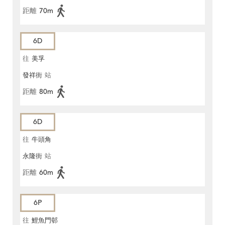
距離
70m
6D
往
美孚
發祥街
站
距離
80m
6D
往
牛頭角
永隆街
站
距離
60m
6P
往
鯉魚門邨