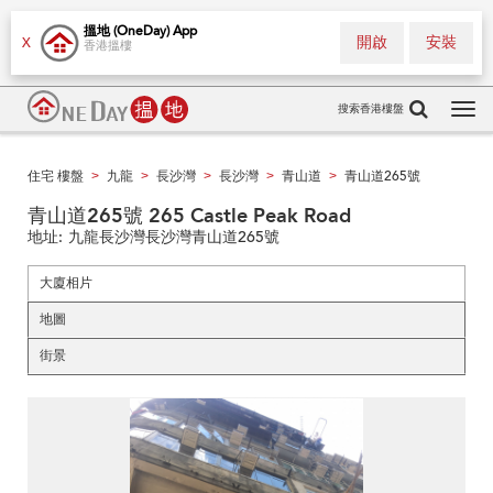
搵地 (OneDay) App
開啟
安裝
X
香港搵樓
搜索香港樓盤
Tog
navi
住宅 樓盤
九龍
長沙灣
長沙灣
青山道
青山道265號
>
>
>
>
>
青山道265號 265 Castle Peak Road
地址:
九龍長沙灣長沙灣青山道265號
大廈相片
地圖
街景