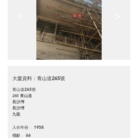
<
>
大廈資料：青山道265號
青山道265號
265 青山道
長沙灣
長沙灣
九龍
1958
入伙年份
66
樓齡