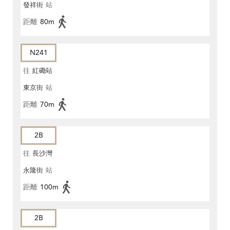
發祥街
站
距離
80m
N241
往
紅磡站
東京街
站
距離
70m
2B
往
長沙灣
永隆街
站
距離
100m
2B