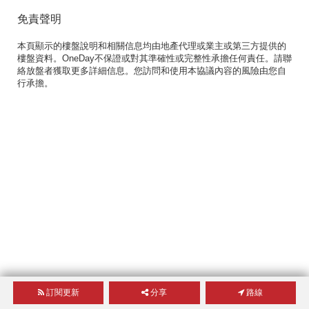
免責聲明
本頁顯示的樓盤說明和相關信息均由地產代理或業主或第三方提供的
樓盤資料。OneDay不保證或對其準確性或完整性承擔任何責任。請聯
絡放盤者獲取更多詳細信息。您訪問和使用本協議內容的風險由您自
行承擔。
訂閱更新
分享
路線