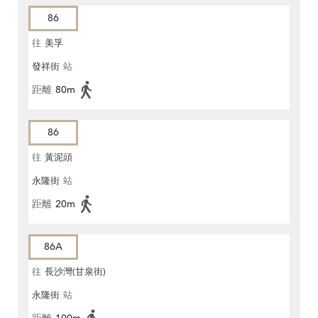
86
往
美孚
發祥街
站
距離
80m
86
往
黃泥頭
永隆街
站
距離
20m
86A
往
長沙灣(甘泉街)
永隆街
站