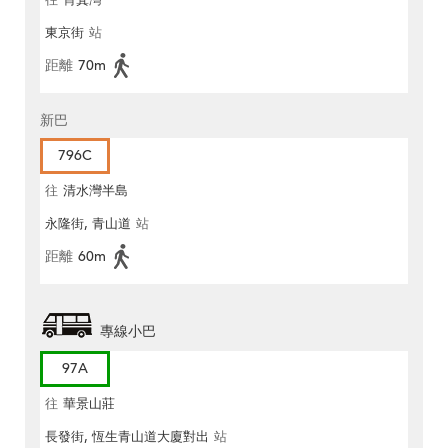
往
筲箕灣
東京街
站
距離
70m
新巴
796C
往
清水灣半島
永隆街, 青山道
站
距離
60m
專線小巴
97A
往
華景山莊
長發街, 恆生青山道大廈對出
站