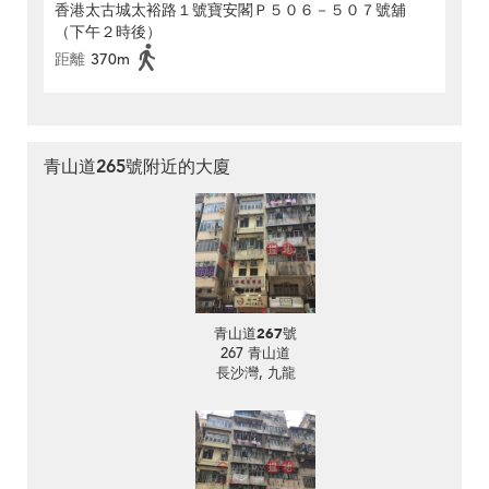
香港太古城太裕路１號寶安閣Ｐ５０６－５０７號舖
（下午２時後）
距離
370m
青山道265號附近的大廈
青山道267號
267 青山道
長沙灣, 九龍