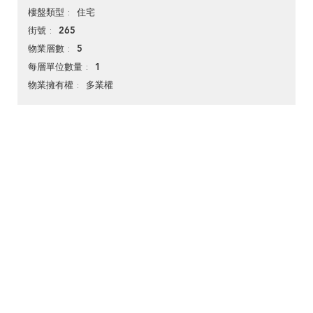
住宅
樓盤類型
265
街號
5
物業層數
1
每層單位數量
多業權
物業擁有權