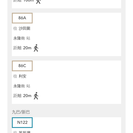
距離
100m
86A
往
沙田圍
永隆街
站
距離
20m
86C
往
利安
永隆街
站
距離
20m
九巴/新巴
N122