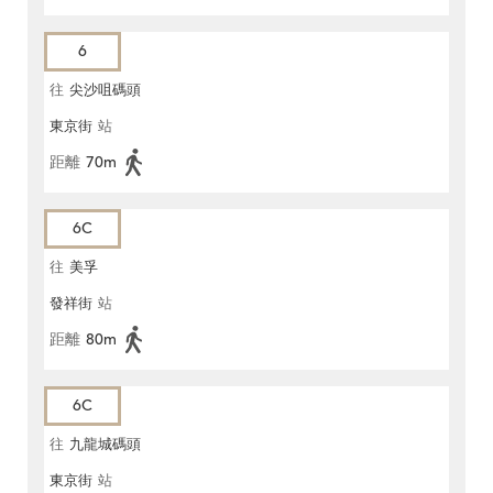
6
往
尖沙咀碼頭
東京街
站
距離
70m
6C
往
美孚
發祥街
站
距離
80m
6C
往
九龍城碼頭
東京街
站