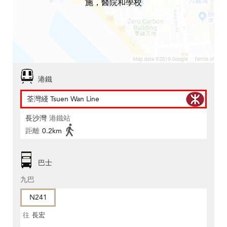
施，醫院和學校
港鐵
荃灣綫 Tsuen Wan Line
長沙灣
港鐵站
距離
0.2km
巴士
九巴
N241
往
長宏