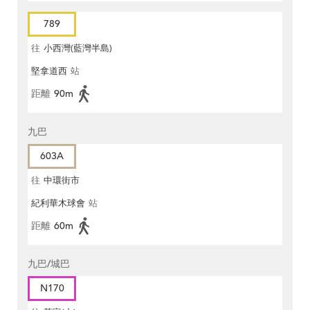
789
往
小西灣(藍灣半島)
堅拿道西
站
距離
90m
九巴
603A
往
中環街市
紀利華木球會
站
距離
60m
九巴/城巴
N170