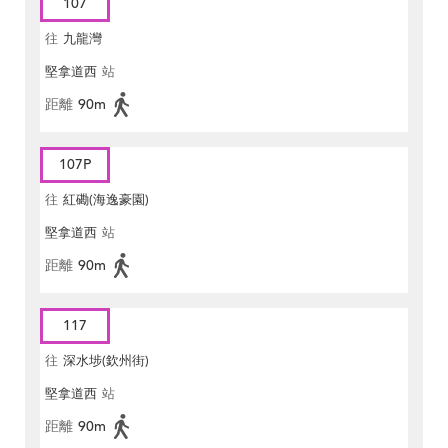
107
往
九龍灣
堅拿道西
站
距離
90m
107P
往
紅磡(海逸豪園)
堅拿道西
站
距離
90m
117
往
深水埗(欽州街)
堅拿道西
站
距離
90m