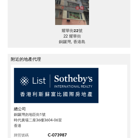
耀華街22號
22 耀華街
銅鑼灣, 香港島
附近的地產代理
總公司
銅鑼灣勿地臣街1號
時代廣場二座36樓3604-06室
香港
C-073987
牌照號碼