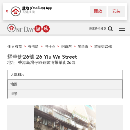
搵地 (OneDay) App
開啟
安裝
X
香港搵樓
搜索香港樓盤
Tog
navi
住宅 樓盤
香港島
灣仔區
銅鑼灣
耀華街
耀華街26號
>
>
>
>
>
耀華街26號 26 Yiu Wa Street
地址:
香港島灣仔區銅鑼灣耀華街26號
大廈相片
地圖
街景