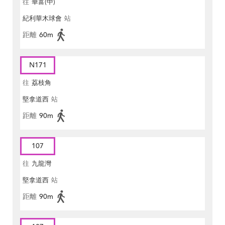
往
華富(中)
紀利華木球會
站
距離
60m
N171
往
荔枝角
堅拿道西
站
距離
90m
107
往
九龍灣
堅拿道西
站
距離
90m