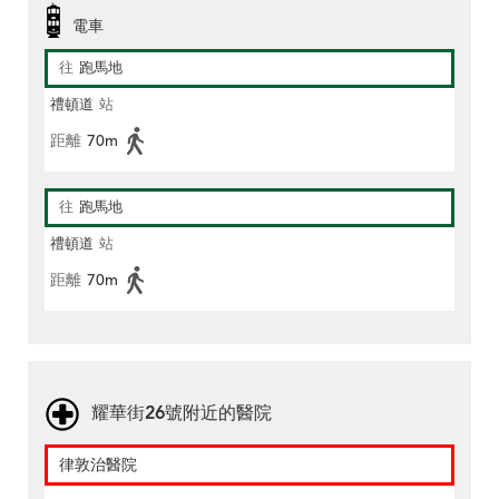
電車
往
跑馬地
禮頓道
站
距離
70m
往
跑馬地
禮頓道
站
距離
70m
耀華街26號附近的醫院
律敦治醫院