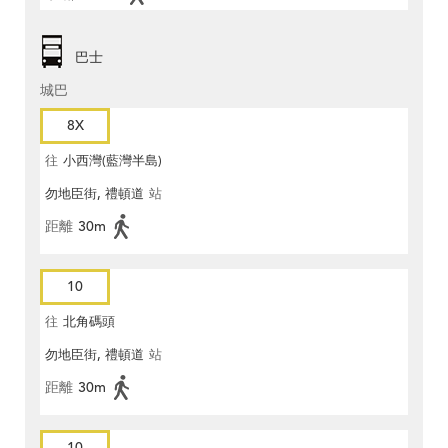
巴士
城巴
8X
往
小西灣(藍灣半島)
勿地臣街, 禮頓道
站
距離
30m
10
往
北角碼頭
勿地臣街, 禮頓道
站
距離
30m
10