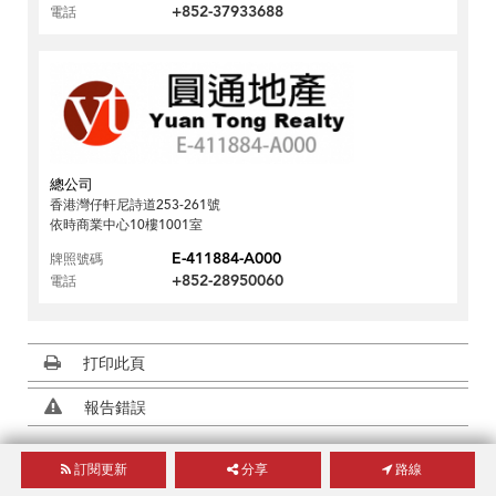
+852-37933688
電話
總公司
香港灣仔軒尼詩道253-261號
依時商業中心10樓1001室
E-411884-A000
牌照號碼
+852-28950060
電話
打印此頁
報告錯誤
香港大廈搜尋
訂閱更新
分享
路線