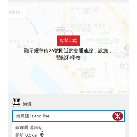
點擊此處
顯示耀華街26號附近的交通連線，設施，
醫院和學校
港鐵
港島綫 Island line
銅鑼灣
港鐵站
距離
0.5km