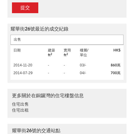
提交
耀華街26號最近的成交紀錄
出售
日期
建築
實用
樓層/
HK$
2
2
ft
ft
單位
860萬
2014-11-20
-
-
03/-
700萬
2014-07-29
-
-
04/-
更多關於在銅鑼灣的住宅樓盤信息
住宅出售
住宅出租
耀華街26號的交通站點