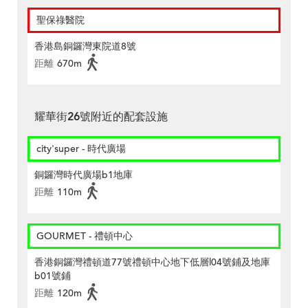
聖保祿醫院
香港島銅鑼灣東院道8號
距離
670m
耀華街26號附近的配套設施
city'super - 時代廣場
銅鑼灣時代廣場b1地庫
距離
110m
GOURMET - 禮頓中心
香港銅鑼灣禮頓道77號禮頓中心地下低層l04號鋪及地庫
b01號鋪
距離
120m