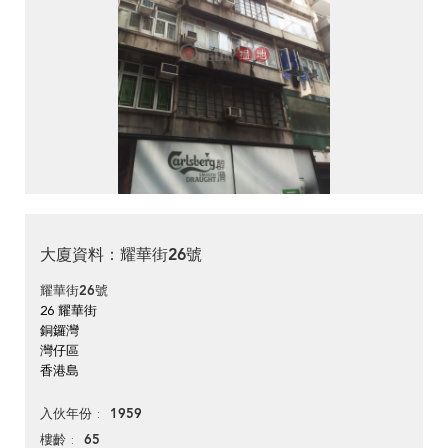
大廈資料：耀華街26號
耀華街26號
26 耀華街
銅鑼灣
灣仔區
香港島
1959
入伙年份
65
樓齡