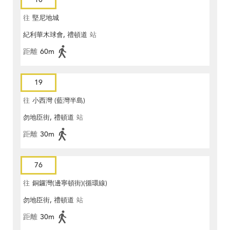
往
堅尼地城
紀利華木球會, 禮頓道
站
距離
60m
19
往
小西灣 (藍灣半島)
勿地臣街, 禮頓道
站
距離
30m
76
往
銅鑼灣(邊寧頓街)(循環線)
勿地臣街, 禮頓道
站
距離
30m