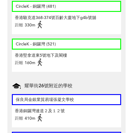
CircleK - 銅鑼灣 (481)
香港駱克道368-374號百齡大廈地下g4b號舖
距離
330m
CircleK - 銅鑼灣 (521)
香港堅拿道東5號地下及閣樓
距離
160m
耀華街26號附近的學校
保良局金銀業貿易場張凝文學校
香港銅鑼灣連道２及１２號
距離
410m