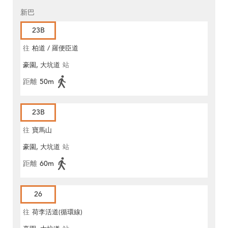
新巴
23B
往
柏道 / 羅便臣道
豪園, 大坑道
站
距離
50m
23B
往
寶馬山
豪園, 大坑道
站
距離
60m
26
往
荷李活道(循環線)