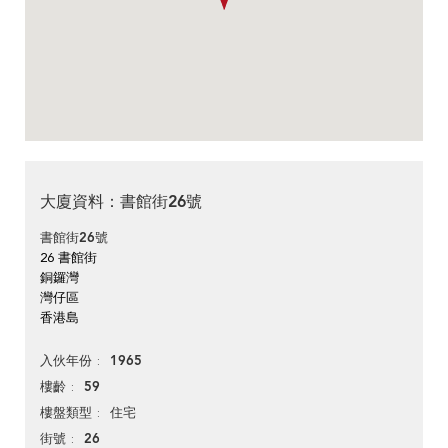
大廈資料：書館街26號
書館街26號
26 書館街
銅鑼灣
灣仔區
香港島
1965
入伙年份
59
樓齡
住宅
樓盤類型
26
街號