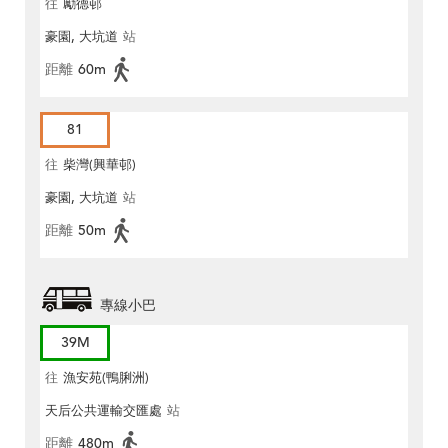
往
勵德邨
豪園, 大坑道
站
距離
60m
81
往
柴灣(興華邨)
豪園, 大坑道
站
距離
50m
專線小巴
39M
往
漁安苑(鴨脷洲)
天后公共運輸交匯處
站
距離
480m