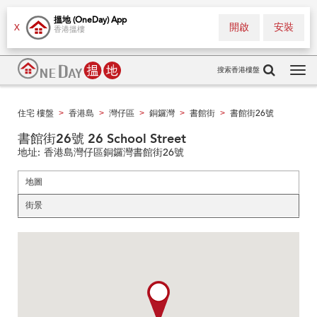
搵地 (OneDay) App
開啟
安裝
X
香港搵樓
搜索香港樓盤
Tog
navi
住宅 樓盤
香港島
灣仔區
銅鑼灣
書館街
書館街26號
>
>
>
>
>
書館街26號 26 School Street
地址:
香港島灣仔區銅鑼灣書館街26號
地圖
街景