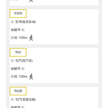
930X
往
荃灣(愉景新城)
銅鑼灣
站
距離
100m
962
往
屯門(龍門居)
銅鑼灣
站
距離
100m
962B
往
屯門(置樂花園)
銅鑼灣
站