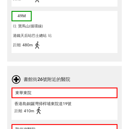
49M
往
寶馬山(循環線)
港鐵天后站巴士總站
站
距離
480m
書館街26號附近的醫院
東華東院
香港島銅鑼灣掃桿埔東院道19號
距離
410m