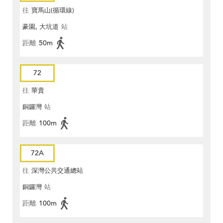
往
寶馬山(循環線)
豪園, 大坑道
站
距離
50m
72
往
華貴
銅鑼灣
站
距離
100m
72A
往
深灣公共交通總站
銅鑼灣
站
距離
100m