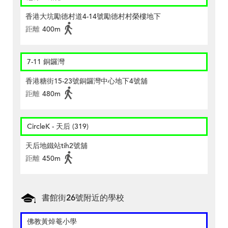
香港大坑勵德村道4-14號勵德村村榮樓地下
距離
400m
7-11 銅鑼灣
香港糖街15-23號銅鑼灣中心地下4號舖
距離
480m
CircleK - 天后 (319)
天后地鐵站tih2號舖
距離
450m
書館街26號附近的學校
佛教黃焯菴小學