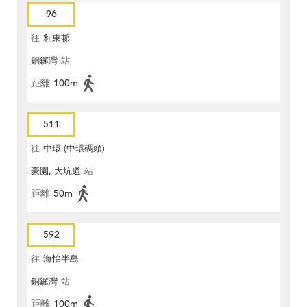
96
往
利東邨
銅鑼灣
站
距離
100m
511
往
中環 (中環碼頭)
豪園, 大坑道
站
距離
50m
592
往
海怡半島
銅鑼灣
站
距離
100m