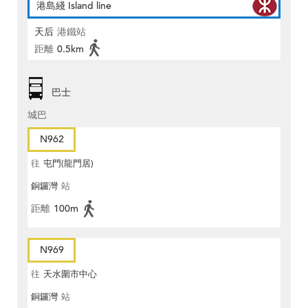
港島綫 Island line
天后
港鐵站
距離
0.5km
巴士
城巴
N962
往
屯門(龍門居)
銅鑼灣
站
距離
100m
N969
往
天水圍市中心
銅鑼灣
站