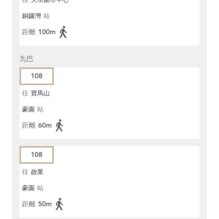
銅鑼灣
站
距離
100m
九巴
108
往
寶馬山
豪園
站
距離
60m
108
往
啟業
豪園
站
距離
50m