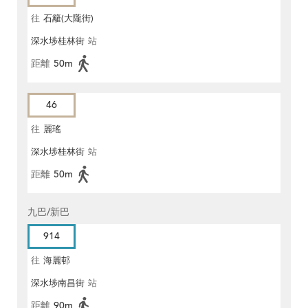
往
石籬(大隴街)
深水埗桂林街
站
距離
50m
46
往
麗瑤
深水埗桂林街
站
距離
50m
九巴/新巴
914
往
海麗邨
深水埗南昌街
站
距離
90m