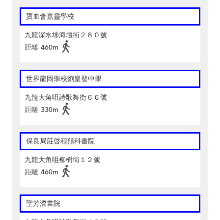
寶血會嘉靈學校
九龍深水埗海壇街２８０號
距離
460m
世界龍岡學校劉皇發中學
九龍大角咀詩歌舞街６６號
距離
330m
保良局莊啓程預科書院
九龍大角咀柳樹街１２號
距離
460m
聖芳濟書院