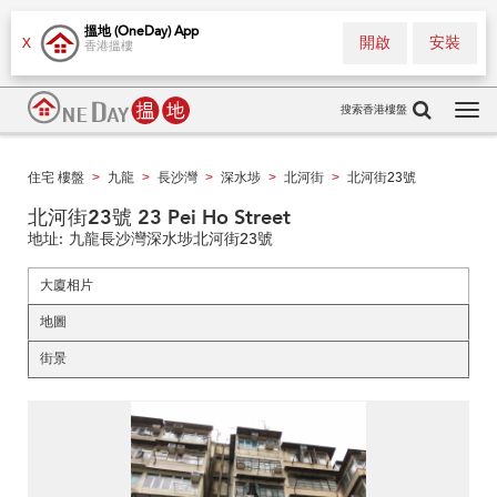
搵地 (OneDay) App
開啟
安裝
X
香港搵樓
搜索香港樓盤
Tog
navi
住宅 樓盤
九龍
長沙灣
深水埗
北河街
北河街23號
>
>
>
>
>
北河街23號 23 Pei Ho Street
地址:
九龍長沙灣深水埗北河街23號
大廈相片
地圖
街景