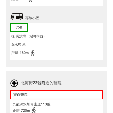
專線小巴
75B
往
長沙灣 （發祥街西）
深水埗
站
距離
180m
北河街23號附近的醫院
寶血醫院
九龍深水埗青山道113號
距離
720m