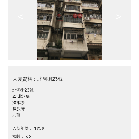
<
>
大廈資料：北河街23號
北河街23號
23 北河街
深水埗
長沙灣
九龍
1958
入伙年份
66
樓齡