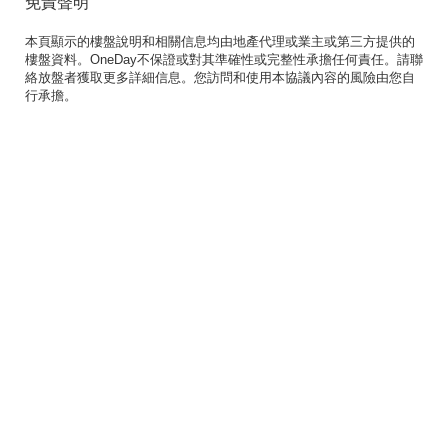
免責聲明
本頁顯示的樓盤說明和相關信息均由地產代理或業主或第三方提供的
樓盤資料。OneDay不保證或對其準確性或完整性承擔任何責任。請聯
絡放盤者獲取更多詳細信息。您訪問和使用本協議內容的風險由您自
行承擔。