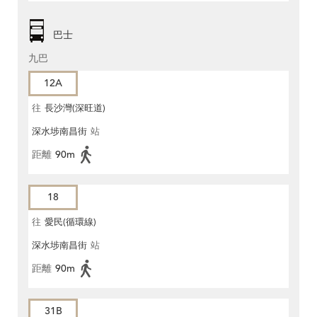
巴士
九巴
12A
往
長沙灣(深旺道)
深水埗南昌街
站
距離
90m
18
往
愛民(循環線)
深水埗南昌街
站
距離
90m
31B