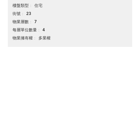
住宅
樓盤類型
23
街號
7
物業層數
4
每層單位數量
多業權
物業擁有權