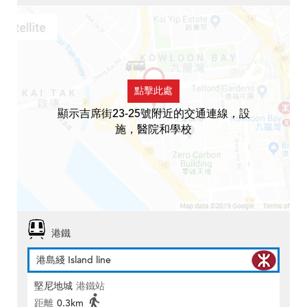
點擊此處
顯示吉席街23-25號附近的交通連線，設
施，醫院和學校
港鐵
港島綫 Island line
堅尼地城
港鐵站
距離
0.3km