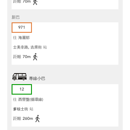
距離
70m
新巴
971
往
海麗邨
士美非路, 吉席街
站
距離
70m
專線小巴
12
往
西營盤(循環線)
爹核士街
站
距離
260m