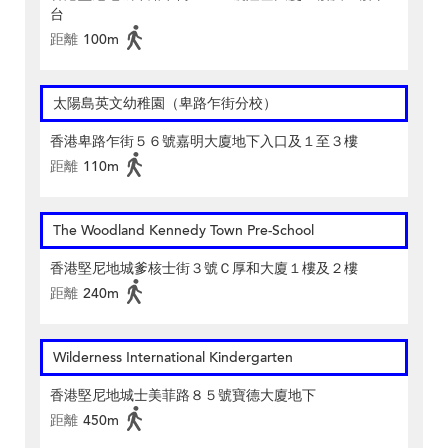
台
距離
100m
太陽島英文幼稚園（卑路乍街分校）
香港卑路乍街５６號嘉明大廈地下入口及１至３樓
距離
110m
The Woodland Kennedy Town Pre-School
香港堅尼地城爹核士街３號Ｃ厚和大廈１樓及２樓
距離
240m
Wilderness International Kindergarten
香港堅尼地城士美菲路８５號寶德大廈地下
距離
450m