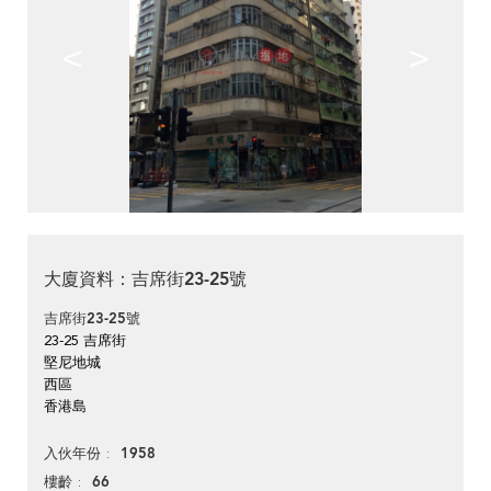
<
>
大廈資料：吉席街23-25號
吉席街23-25號
23-25 吉席街
堅尼地城
西區
香港島
1958
入伙年份
66
樓齡