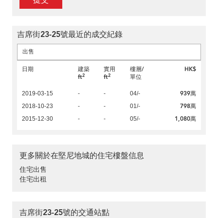
提交
吉席街23-25號最近的成交紀錄
出售
日期
建築
實用
樓層/
HK$
2
2
ft
ft
單位
939萬
2019-03-15
-
-
04/-
798萬
2018-10-23
-
-
01/-
1,080萬
2015-12-30
-
-
05/-
更多關於在堅尼地城的住宅樓盤信息
住宅出售
住宅出租
吉席街23-25號的交通站點