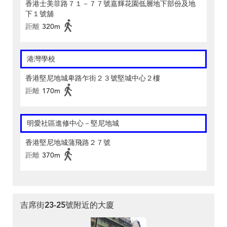
香港士美菲路７１－７７號嘉輝花園低層地下部份及地
下１號舖
距離
320m
港灣學校
香港堅尼地城卑路乍街２３號堅城中心２樓
距離
170m
明愛社區進修中心－堅尼地城
香港堅尼地城蒲飛路２７號
距離
370m
吉席街23-25號附近的大廈