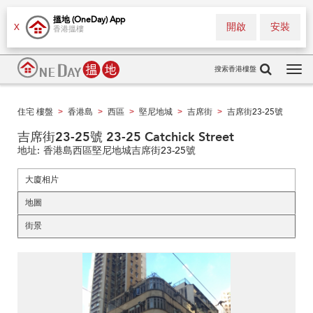
搵地 (OneDay) App
開啟
安裝
X
香港搵樓
搜索香港樓盤
Tog
navi
住宅 樓盤
香港島
西區
堅尼地城
吉席街
吉席街23-25號
>
>
>
>
>
吉席街23-25號 23-25 Catchick Street
地址:
香港島西區堅尼地城吉席街23-25號
大廈相片
地圖
街景