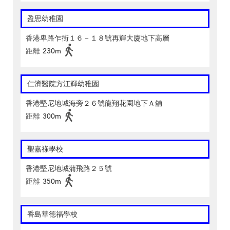
盈思幼稚園
香港卑路乍街１６－１８號再輝大廈地下高層
距離
230m
仁濟醫院方江輝幼稚園
香港堅尼地城海旁２６號龍翔花園地下Ａ舖
距離
300m
聖嘉祿學校
香港堅尼地城蒲飛路２５號
距離
350m
香島華德福學校