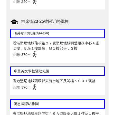
距離
240m
吉席街23-25號附近的學校
明愛堅尼地城幼兒學校
香港堅尼地城蒲菲路２７號堅尼地城明愛服務中心Ａ座
２樓，Ｂ座１樓部份，Ｍ１樓部份，２樓
距離
370m
卓基英文學校暨幼稚園
香港堅尼地城西環邨東苑台地下及閣樓ＫＧ０１號舖
距離
390m
奧恩國際幼稚園
香港堅尼地城卑路乍街４６Ａ號隆基大廈１樓及１樓平