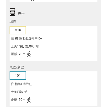
巴士
城巴
A10
往
機場(地面運輸中心)
士美非路, 吉席街
站
距離
70m
九巴/新巴
101
往
觀塘(裕民坊)
士美菲路
站
距離
70m