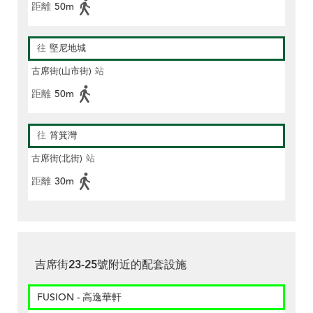
距離
50m
往
堅尼地城
古席街(山市街)
站
距離
50m
往
筲箕灣
古席街(北街)
站
距離
30m
吉席街23-25號附近的配套設施
FUSION - 高逸華軒