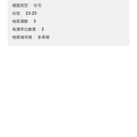
住宅
樓盤類型
23-25
街號
5
物業層數
2
每層單位數量
多業權
物業擁有權