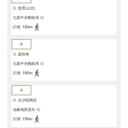
往
慈雲山(北)
九龍中央郵政局
站
距離
180m
6
往
荔枝角
九龍中央郵政局
站
距離
180m
6
往
尖沙咀碼頭
油麻地西貢街
站
距離
190m