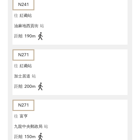
N241
往
紅磡站
油麻地西貢街
站
距離
190m
N271
往
紅磡站
加士居道
站
距離
200m
N271
往
富亨
九龍中央郵政局
站
距離
150m