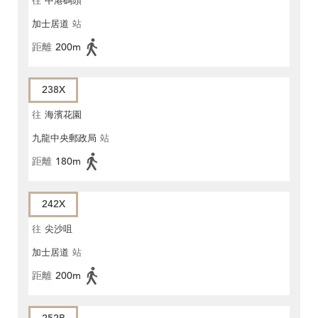
往
中港碼頭
加士居道
站
距離
200m
238X
往
海濱花園
九龍中央郵政局
站
距離
180m
242X
往
尖沙咀
加士居道
站
距離
200m