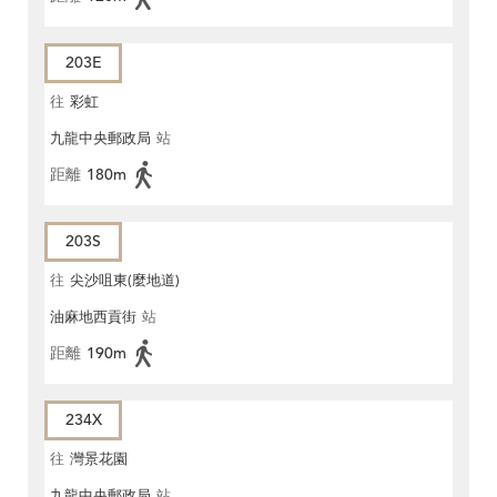
203E
往
彩虹
九龍中央郵政局
站
距離
180m
203S
往
尖沙咀東(麼地道)
油麻地西貢街
站
距離
190m
234X
往
灣景花園
九龍中央郵政局
站