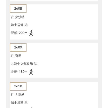
260B
往
尖沙咀
加士居道
站
距離
200m
260X
往
寶田
九龍中央郵政局
站
距離
180m
261B
往
九龍站
加士居道
站