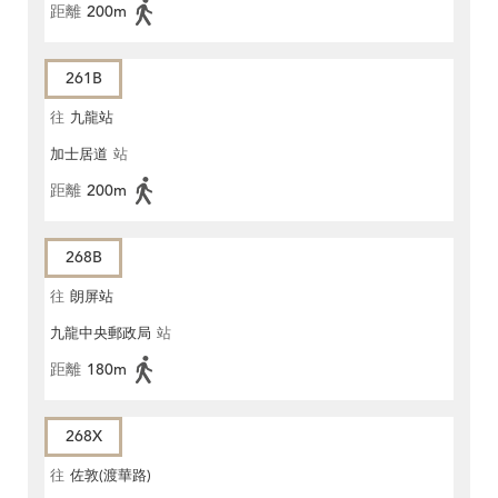
距離
200m
261B
往
九龍站
加士居道
站
距離
200m
268B
往
朗屏站
九龍中央郵政局
站
距離
180m
268X
往
佐敦(渡華路)