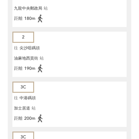
九龍中央郵政局
站
距離
180m
2
往
尖沙咀碼頭
油麻地西貢街
站
距離
190m
3C
往
中港碼頭
加士居道
站
距離
200m
3C