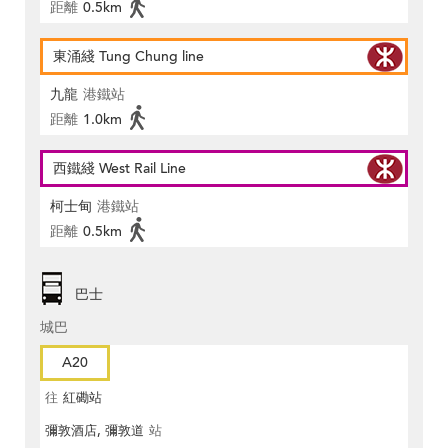
距離
0.5km
東涌綫 Tung Chung line
九龍
港鐵站
距離
1.0km
西鐵綫 West Rail Line
柯士甸
港鐵站
距離
0.5km
巴士
城巴
A20
往
紅磡站
彌敦酒店, 彌敦道
站