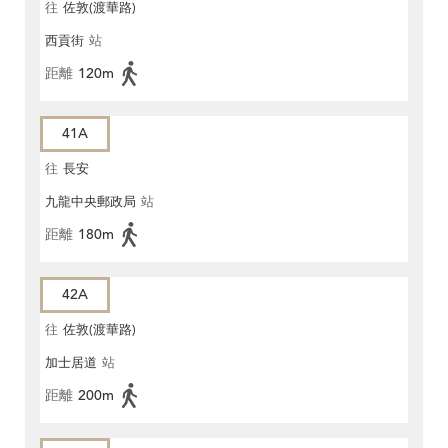
往
佐敦(渡華路)
西貢街
站
距離
120m
41A
往
長安
九龍中央郵政局
站
距離
180m
42A
往
佐敦(渡華路)
加士居道
站
距離
200m