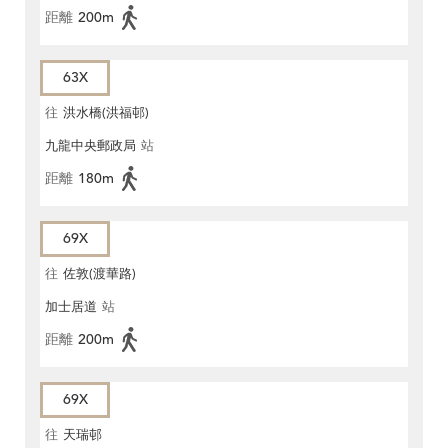
距離
200m
63X
往
洪水橋(洪福邨)
九龍中央郵政局
站
距離
180m
69X
往
佐敦(渡華路)
加士居道
站
距離
200m
69X
往
天瑞邨