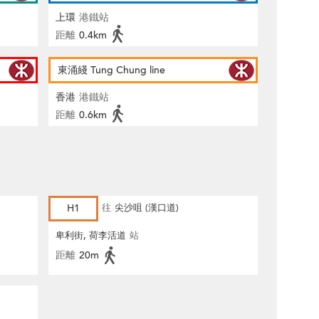
上環
港鐵站
距離
0.4km
東涌綫 Tung Chung line
香港
港鐵站
距離
0.6km
H1
往
尖沙咀 (漢口道)
卑利街, 荷李活道
站
距離
20m