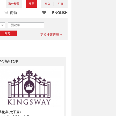
海外樓盤
放盤
登入
註冊
ENGLISH
商舖
搜索
更多搜索選項
的地產代理
喬物業(太子臺)