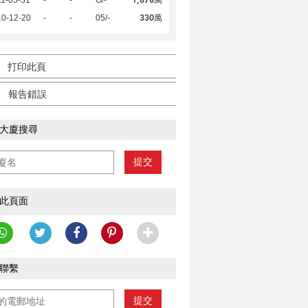
330萬
10-12-20
-
-
05/-
打印此頁
報告錯誤
大廈搜尋
提交
此頁面
聯繫
提交