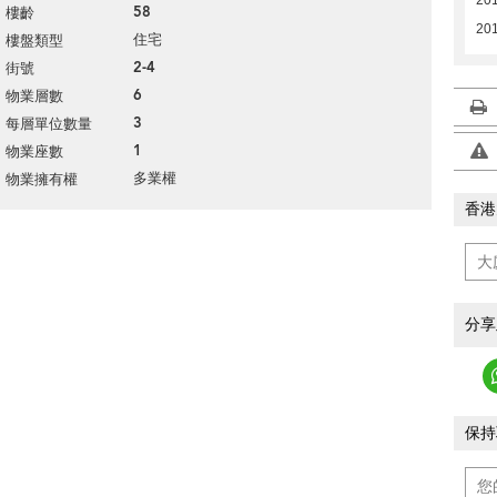
58
樓齡
20
住宅
樓盤類型
2-4
街號
6
物業層數
3
每層單位數量
1
物業座數
多業權
物業擁有權
香港
分享
保持