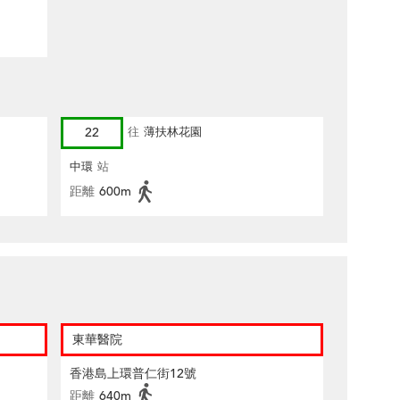
22
往
薄扶林花園
中環
站
距離
600m
東華醫院
香港島上環普仁街12號
距離
640m