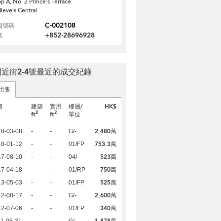
p A, No. 2 Prince's Terrace
levels Central
C-002108
照號碼
+852-28696928
話
近街2-4號最近的成交紀錄
出售
期
建築
實用
樓層/
HK$
2
2
ft
ft
單位
2,480萬
18-03-08
-
-
G/-
753.3萬
18-01-12
-
-
01/FP
523萬
17-08-10
-
-
04/-
750萬
17-04-18
-
-
01/RP
525萬
13-05-03
-
-
01/FP
2,600萬
12-08-17
-
-
G/-
340萬
12-07-06
-
-
01/FP
1,878萬
1-05-31
-
-
G/-