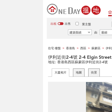
出租
出售
業主盤
建築面績
由
最細
住宅 樓盤
香港島
西區
蘇豪區
伊利
>
>
>
>
伊利近街2-4號 2-4 Elgin Street
地址:
香港島西區蘇豪區伊利近街2-4號
大廈相片
地圖
街景