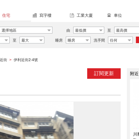
住宅
寫字樓
工業大廈
車位
選擇地區
由
最低價
至
最高價
至
最大
睡房
睡房
洗手間
任何
近街
伊利近街2-4號
>
訂閱更新
附近
川