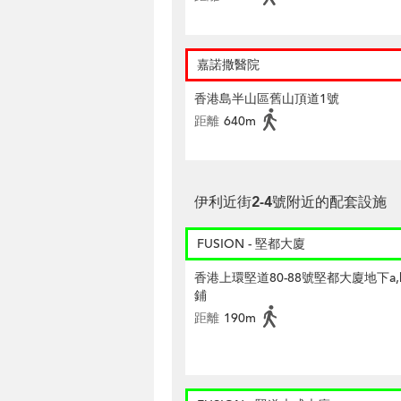
嘉諾撒醫院
香港島半山區舊山頂道1號
距離
640m
伊利近街2-4號附近的配套設施
FUSION - 堅都大廈
香港上環堅道80-88號堅都大廈地下a,b
鋪
距離
190m