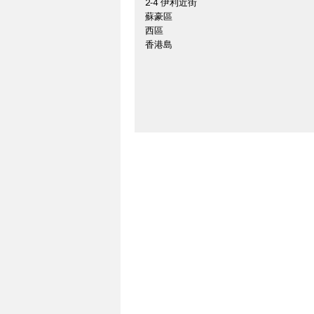
2-4 伊利近街
蘇豪區
西區
香港島