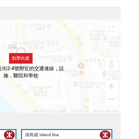
點擊此處
近街2-4號附近的交通連線，設
施，醫院和學校
港島綫 Island line