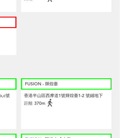
FUSION - 輝煌臺
,c號
香港半山區西摩道1號輝煌臺1-2 號鋪地下
距離
370m