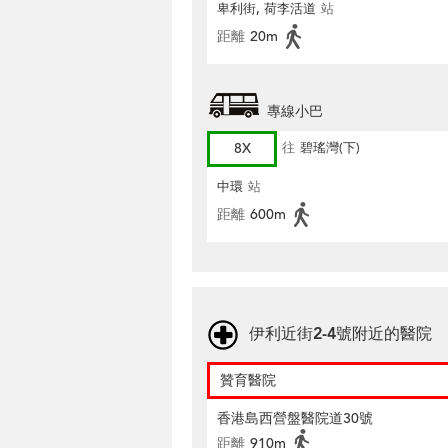
卑利街, 荷李活道
站
距離
20m
專線小巴
8X
往
碧瑤灣(下)
中環
站
距離
600m
伊利近街2-4號附近的醫院
贊育醫院
香港島西營盤醫院道30號
距離
910m