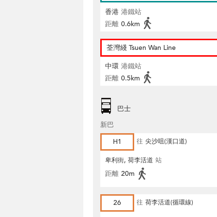
香港
港鐵站
距離
0.6km
荃灣綫 Tsuen Wan Line
中環
港鐵站
距離
0.5km
巴士
新巴
H1
往
尖沙咀(漢口道)
卑利街, 荷李活道
站
距離
20m
26
往
荷李活道(循環線)