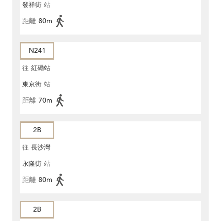
發祥街
站
距離
80m
N241
往
紅磡站
東京街
站
距離
70m
2B
往
長沙灣
永隆街
站
距離
80m
2B