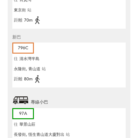
往
筲箕灣
東京街
站
距離
70m
新巴
796C
往
清水灣半島
永隆街, 青山道
站
距離
80m
專線小巴
97A
往
華景山莊
長發街, 恆生青山道大廈對出
站