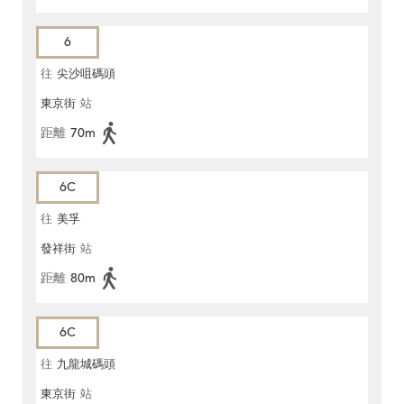
6
往
尖沙咀碼頭
東京街
站
距離
70m
6C
往
美孚
發祥街
站
距離
80m
6C
往
九龍城碼頭
東京街
站