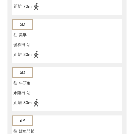
距離
70m
6D
往
美孚
發祥街
站
距離
80m
6D
往
牛頭角
永隆街
站
距離
80m
6P
往
鯉魚門邨