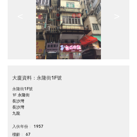
<
>
大廈資料：永隆街1F號
永隆街1F號
1F 永隆街
長沙灣
長沙灣
九龍
1957
入伙年份
67
樓齡