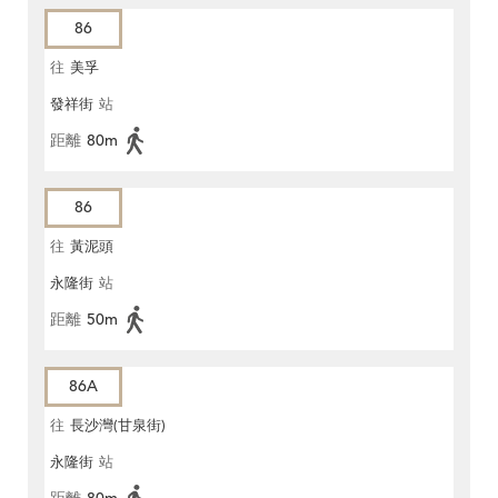
86
往
美孚
發祥街
站
距離
80m
86
往
黃泥頭
永隆街
站
距離
50m
86A
往
長沙灣(甘泉街)
永隆街
站