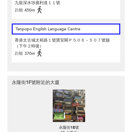
九龍深水埗廣利道１１號
距離
450m
Tanpopo English Language Centre
香港太古城太裕路１號寶安閣Ｐ５０６－５０７號舖
（下午２時後）
距離
370m
永隆街1F號附近的大廈
永隆街1E號