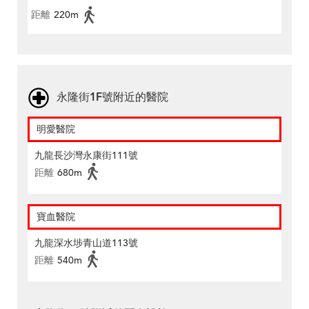
距離
220m
永隆街1F號附近的醫院
明愛醫院
九龍長沙灣永康街111號
距離
680m
寶血醫院
九龍深水埗青山道113號
距離
540m