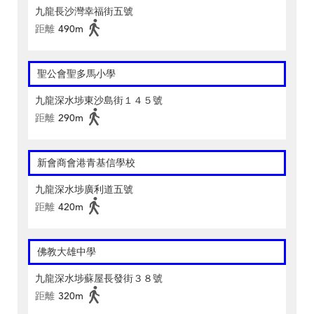
九龍長沙灣幸福街五號
距離
490m
聖公會聖多馬小學
九龍深水埗東沙島街１４５號
距離
290m
新會商會港青基信學校
九龍深水埗廣利道五號
距離
420m
佛教大雄中學
九龍深水埗蘇屋長發街３８號
距離
320m