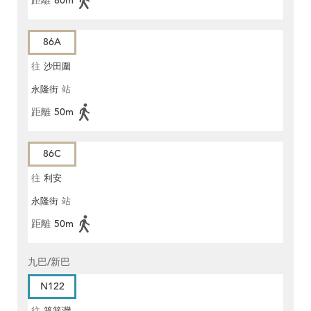
距離
80m
86A
往
沙田圍
永隆街
站
距離
50m
86C
往
利安
永隆街
站
距離
50m
九巴/新巴
N122