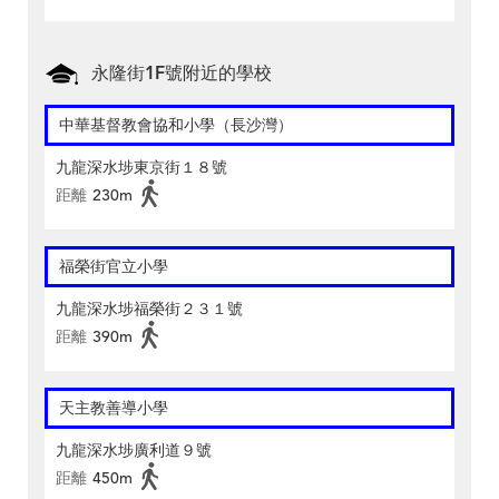
永隆街1F號附近的學校
中華基督教會協和小學（長沙灣）
九龍深水埗東京街１８號
距離
230m
福榮街官立小學
九龍深水埗福榮街２３１號
距離
390m
天主教善導小學
九龍深水埗廣利道９號
距離
450m