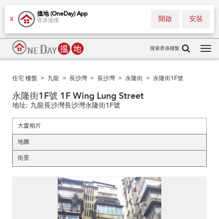
搵地 (OneDay) App
開啟
安裝
X
香港搵樓
搜索香港樓盤
Tog
navi
住宅 樓盤
九龍
長沙灣
長沙灣
永隆街
永隆街1F號
>
>
>
>
>
永隆街1F號 1F Wing Lung Street
地址:
九龍長沙灣長沙灣永隆街1F號
大廈相片
地圖
街景