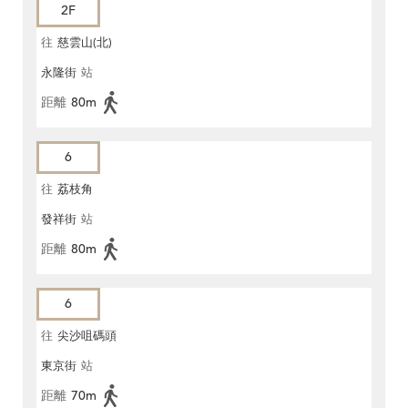
2F
往
慈雲山(北)
永隆街
站
距離
80m
6
往
荔枝角
發祥街
站
距離
80m
6
往
尖沙咀碼頭
東京街
站
距離
70m