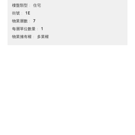
住宅
樓盤類型
1E
街號
7
物業層數
1
每層單位數量
多業權
物業擁有權