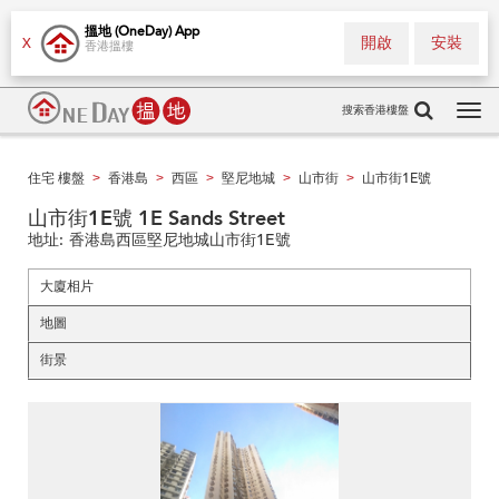
搵地 (OneDay) App
開啟
安裝
X
香港搵樓
搜索香港樓盤
Tog
navi
住宅 樓盤
香港島
西區
堅尼地城
山市街
山市街1E號
>
>
>
>
>
山市街1E號 1E Sands Street
地址:
香港島西區堅尼地城山市街1E號
大廈相片
地圖
街景