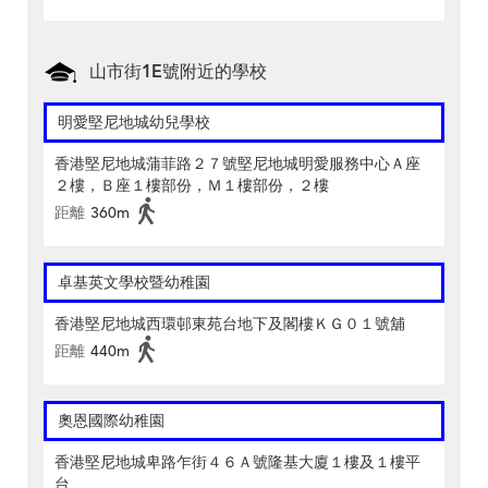
山市街1E號附近的學校
明愛堅尼地城幼兒學校
香港堅尼地城蒲菲路２７號堅尼地城明愛服務中心Ａ座
２樓，Ｂ座１樓部份，Ｍ１樓部份，２樓
距離
360m
卓基英文學校暨幼稚園
香港堅尼地城西環邨東苑台地下及閣樓ＫＧ０１號舖
距離
440m
奧恩國際幼稚園
香港堅尼地城卑路乍街４６Ａ號隆基大廈１樓及１樓平
台