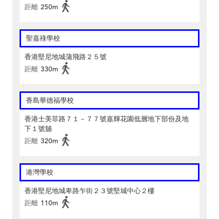
距離
250m
聖嘉祿學校
香港堅尼地城蒲飛路２５號
距離
330m
香島華德福學校
香港士美菲路７１－７７號嘉輝花園低層地下部份及地
下１號舖
距離
320m
港灣學校
香港堅尼地城卑路乍街２３號堅城中心２樓
距離
110m