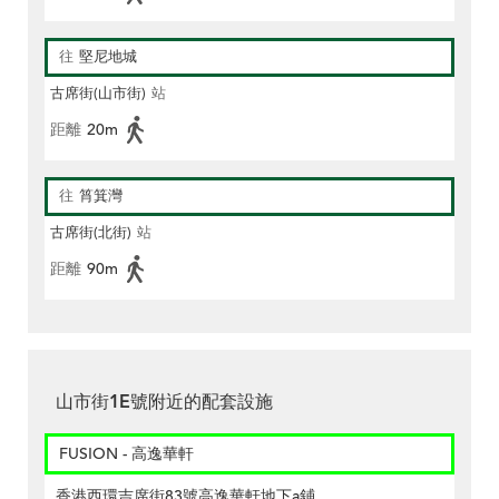
往
堅尼地城
古席街(山市街)
站
距離
20m
往
筲箕灣
古席街(北街)
站
距離
90m
山市街1E號附近的配套設施
FUSION - 高逸華軒
香港西環吉席街83號高逸華軒地下a鋪