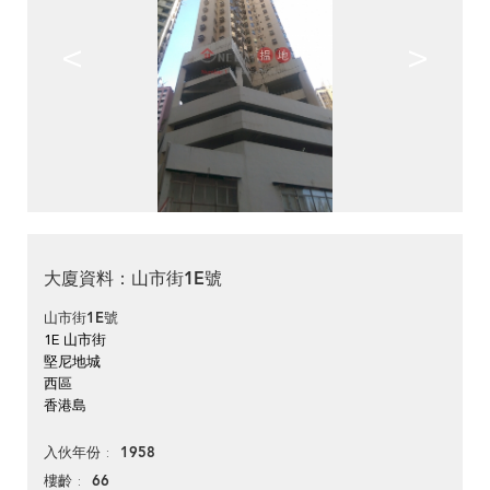
<
>
大廈資料：山市街1E號
山市街1E號
1E 山市街
堅尼地城
西區
香港島
1958
入伙年份
66
樓齡