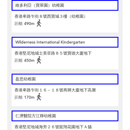
維多利亞（寶翠園）幼稚園
香港卑路乍街８號西寶城３樓（幼稚園）
距離
490m
Wilderness International Kindergarten
香港堅尼地城士美菲路８５號寶德大廈地下
距離
450m
盈思幼稚園
香港卑路乍街１６－１８號再輝大廈地下高層
距離
170m
仁濟醫院方江輝幼稚園
香港堅尼地城海旁２６號龍翔花園地下Ａ舖