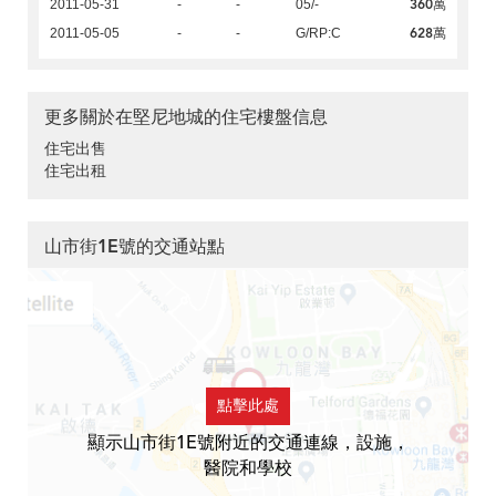
360萬
2011-05-31
-
-
05/-
628萬
2011-05-05
-
-
G/RP:C
更多關於在堅尼地城的住宅樓盤信息
住宅出售
住宅出租
山市街1E號的交通站點
點擊此處
顯示山市街1E號附近的交通連線，設施，
醫院和學校