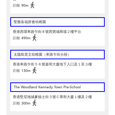
距離
90m
聖雅各福群會幼稚園
香港西環卑路乍街８號西寶城商場２樓平台
距離
490m
太陽島英文幼稚園（卑路乍街分校）
香港卑路乍街５６號嘉明大廈地下入口及１至３樓
距離
130m
The Woodland Kennedy Town Pre-School
香港堅尼地城爹核士街３號Ｃ厚和大廈１樓及２樓
距離
300m