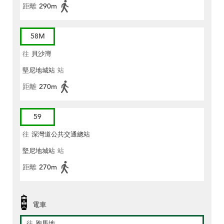
距離
290m
58M
往
貝沙灣
堅尼地城站
站
距離
270m
59
往
深灣道公共交通總站
堅尼地城站
站
距離
270m
電車
往
跑馬地