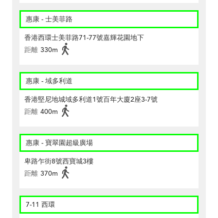
惠康 - 士美菲路
香港西環士美菲路71-77號嘉輝花園地下
距離
330m
惠康 - 域多利道
香港堅尼地城域多利道1號百年大廈2座3-7號
距離
400m
惠康 - 寶翠園超級廣場
卑路乍街8號西寶城3樓
距離
370m
7-11 西環