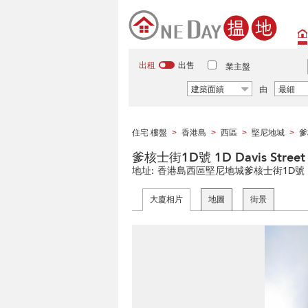
出租
出售
業主盤
建築面績
由
最細
住宅 樓盤
香港島
西區
堅尼地城
爹
>
>
>
>
爹核士街1D號 1D Davis Street
地址:
香港島西區堅尼地城爹核士街1D號
大廈相片
地圖
街景