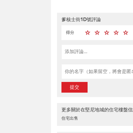
爹核士街1D號評論
得分
提交
更多關於在堅尼地城的住宅樓盤信
住宅出售