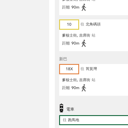
距離
90m
10
往
北角碼頭
爹核士街, 吉席街
站
距離
90m
新巴
18X
往
筲箕灣
爹核士街, 吉席街
站
距離
90m
電車
往
跑馬地