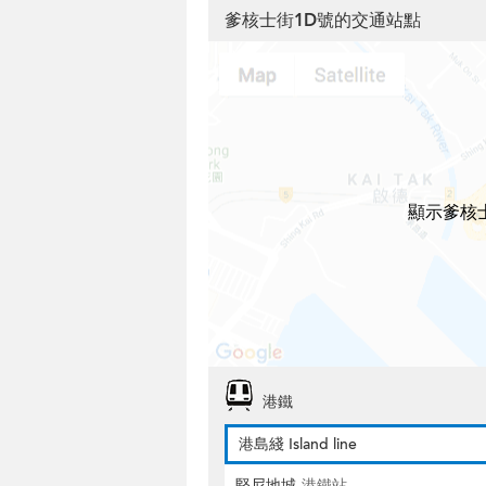
爹核士街1D號的交通站點
顯示爹核
港鐵
港島綫 Island line
堅尼地城
港鐵站