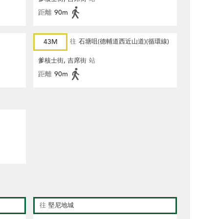
距離
90m
43M
往
石塘咀(德輔道西近山道)(循環線)
爹核士街, 吉席街
站
距離
90m
往
堅尼地城