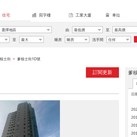
住宅
寫字樓
工業大廈
車位
選擇地區
由
最低價
至
最高價
至
最大
睡房
睡房
洗手間
任何
核士街
爹核士街1D號
>
訂閱更新
爹
日
202
20
20
20