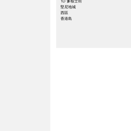
1D 爹核士街
堅尼地城
西區
香港島