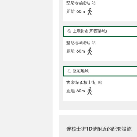
堅尼地城總站
站
距離
60m
往
上環街市(即西港城)
堅尼地城總站
站
距離
60m
往
堅尼地城
古席街(爹核士街)
站
距離
60m
爹核士街1D號附近的配套設施