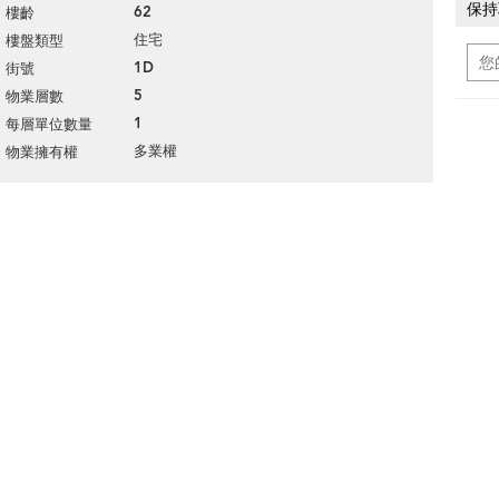
保持
62
樓齡
住宅
樓盤類型
1D
街號
5
物業層數
1
每層單位數量
多業權
物業擁有權