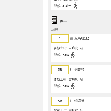
距離
0.3km
巴士
城巴
1
往
跑馬地(上)
爹核士街, 吉席街
站
距離
90m
5B
往
銅鑼灣
爹核士街, 吉席街
站
距離
90m
5B
往
銅鑼灣
爹核士街, 吉席街
站