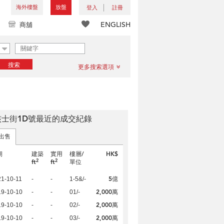
海外樓盤
放盤
登入
註冊
ENGLISH
商舖
搜索
更多搜索選項
核士街1D號最近的成交紀錄
出售
期
建築
實用
樓層/
HK$
2
2
ft
ft
單位
5億
1-10-11
-
-
1-5&/-
2,000萬
19-10-10
-
-
01/-
2,000萬
19-10-10
-
-
02/-
2,000萬
19-10-10
-
-
03/-