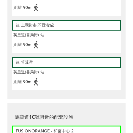
距離
90m
往
上環街市(即西港城)
英皇道(書局街)
站
距離
90m
往
筲箕灣
英皇道(書局街)
站
距離
90m
馬寶道1C號附近的配套設施
FUSIONORANGE - 和富中心 2