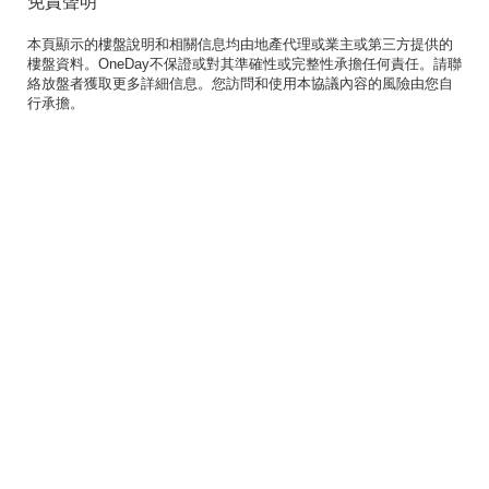
免責聲明
本頁顯示的樓盤說明和相關信息均由地產代理或業主或第三方提供的
樓盤資料。OneDay不保證或對其準確性或完整性承擔任何責任。請聯
絡放盤者獲取更多詳細信息。您訪問和使用本協議內容的風險由您自
行承擔。