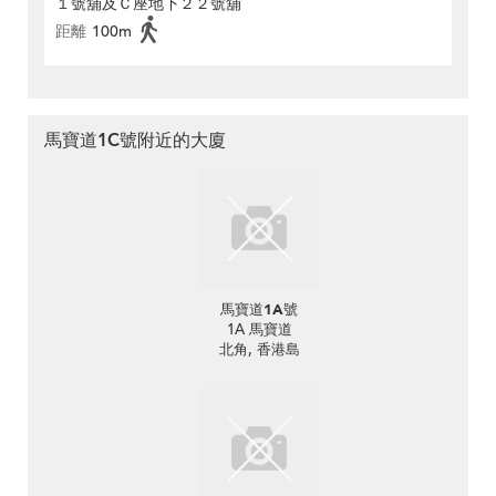
１號舖及Ｃ座地下２２號舖
距離
100m
馬寶道1C號附近的大廈
馬寶道1A號
1A 馬寶道
北角, 香港島