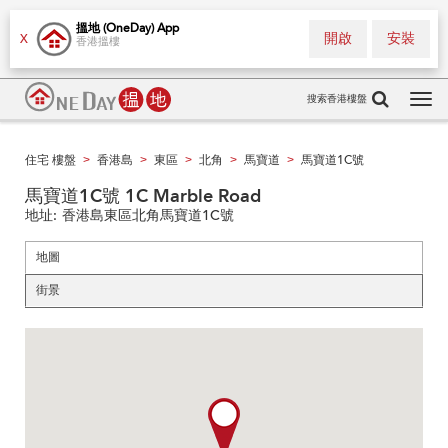
搵地 (OneDay) App
開啟
安裝
X
香港搵樓
搜索香港樓盤
Tog
navi
住宅 樓盤
香港島
東區
北角
馬寶道
馬寶道1C號
>
>
>
>
>
馬寶道1C號 1C Marble Road
地址:
香港島東區北角馬寶道1C號
地圖
街景