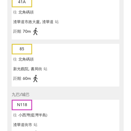
41A
往
北角碼頭
渣華道市政大廈, 渣華道
站
距離
70m
85
往
北角碼頭
新光戲院, 書局街
站
距離
60m
九巴/城巴
N118
往
小西灣(藍灣半島)
渣華道街市
站