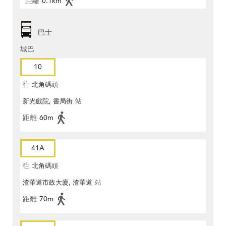
距離
0.1km
巴士
城巴
10
往
北角碼頭
新光戲院, 書局街
站
距離
60m
41A
往
北角碼頭
渣華道市政大廈, 渣華道
站
距離
70m