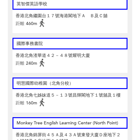
英智傑英語學校
香港北角繼園台１７號海港閣地下Ａ Ｂ及Ｃ舖
距離
460m
國際事務書院
香港北角渣華道４２－４８號耀明大廈
距離
240m
明慧國際幼稚園（北角分校）
香港北角七姊妹道５－１３號昌輝閣地下１號舖及１樓
距離
160m
Monkey Tree English Learning Center (North Point)
香港北角錦屏街４５Ａ及４３Ａ號東發大廈Ｄ座地下２