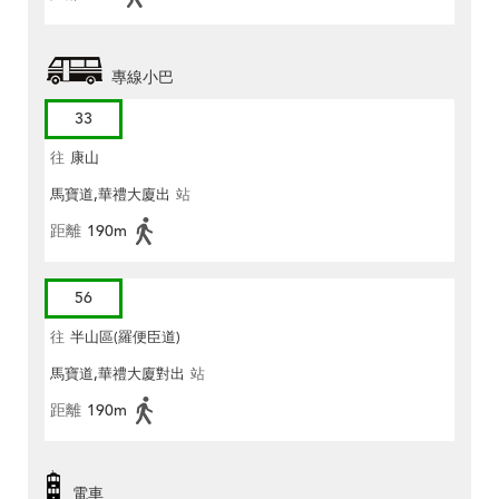
專線小巴
33
往
康山
馬寶道,華禮大廈出
站
距離
190m
56
往
半山區(羅便臣道)
馬寶道,華禮大廈對出
站
距離
190m
電車