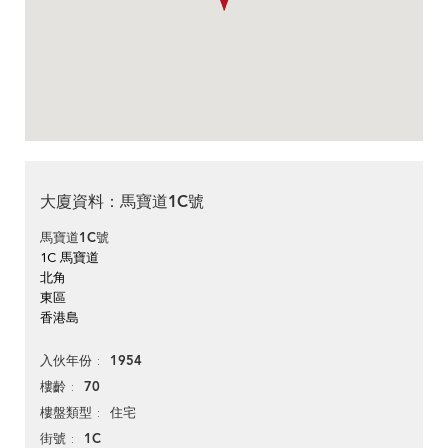
大廈資料：馬寶道1C號
馬寶道1C號
1C 馬寶道
北角
東區
香港島
1954
入伙年份
70
樓齡
住宅
樓盤類型
1C
街號