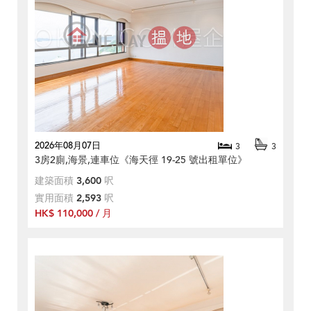
2026年08月07日
3
3
3房2廁,海景,連車位《海天徑 19-25 號出租單位》
建築面積
3,600
呎
實用面積
2,593
呎
HK$ 110,000 / 月