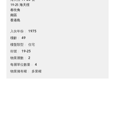
19-25 海天徑
舂坎角
南區
香港島
1975
入伙年份
49
樓齡
住宅
樓盤類型
19-25
街號
2
物業層數
4
每層單位數量
多業權
物業擁有權