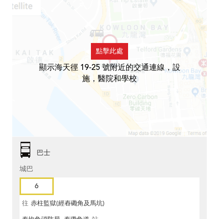
點擊此處
顯示海天徑 19-25 號附近的交通連線，設
施，醫院和學校
巴士
城巴
6
往
赤柱監獄(經舂磡角及馬坑)