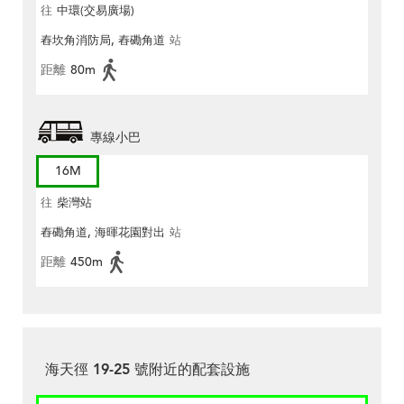
往
中環(交易廣場)
舂坎角消防局, 舂磡角道
站
距離
80m
專線小巴
16M
往
柴灣站
舂磡角道, 海暉花園對出
站
距離
450m
海天徑 19-25 號附近的配套設施