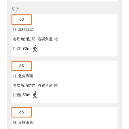
新巴
63
往
赤柱監獄
舂坎角消防局, 舂磡角道
站
距離
90m
63
往
北角碼頭
舂坎角消防局, 舂磡角道
站
距離
80m
65
往
赤柱市集