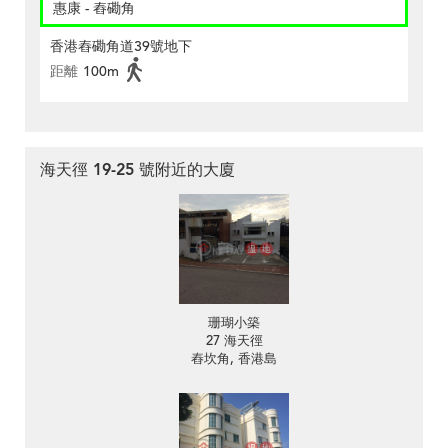
惠康 - 舂磡角
香港舂磡角道39號地下
距離
100m
海天徑 19-25 號附近的大廈
珊瑚小築
27 海天徑
舂坎角, 香港島