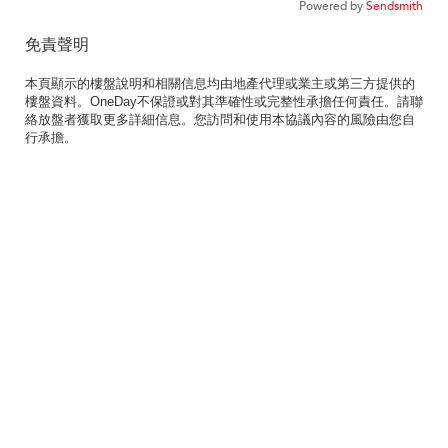
Powered by
Sendsmith
免責聲明
本頁顯示的樓盤說明和相關信息均由地產代理或業主或第三方提供的
樓盤資料。OneDay不保證或對其準確性或完整性承擔任何責任。請聯
絡放盤者獲取更多詳細信息。您訪問和使用本協議內容的風險由您自
行承擔。