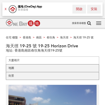
搵地 (OneDay) App
開啟
安裝
X
香港搵樓
搜索香港樓盤
Tog
navi
住宅 樓盤
香港島
南區
舂坎角
海天徑
海天徑 19-25 號
>
>
>
>
>
海天徑 19-25 號 19-25 Horizon Drive
地址:
香港島南區舂坎角海天徑19-25號
大廈相片
地圖
街景