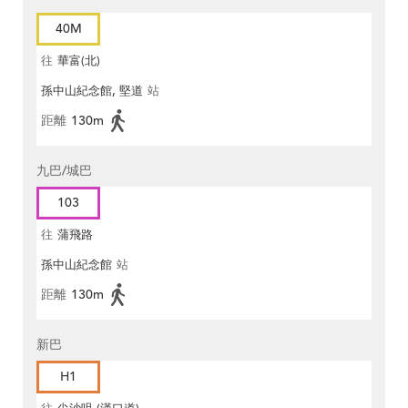
40M
往
華富(北)
孫中山紀念館, 堅道
站
距離
130m
九巴/城巴
103
往
蒲飛路
孫中山紀念館
站
距離
130m
新巴
H1