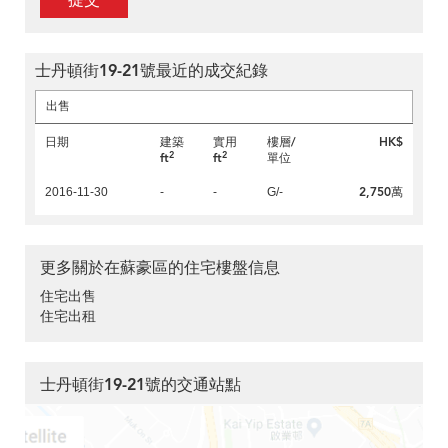
提交
士丹頓街19-21號最近的成交紀錄
出售
日期
建築
實用
樓層/
HK$
2
2
ft
ft
單位
2,750萬
2016-11-30
-
-
G/-
更多關於在蘇豪區的住宅樓盤信息
住宅出售
住宅出租
士丹頓街19-21號的交通站點