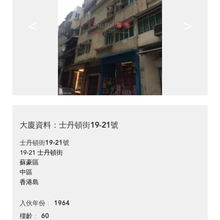
<
>
大廈資料：士丹頓街19-21號
士丹頓街19-21號
19-21 士丹頓街
蘇豪區
中區
香港島
1964
入伙年份
60
樓齡