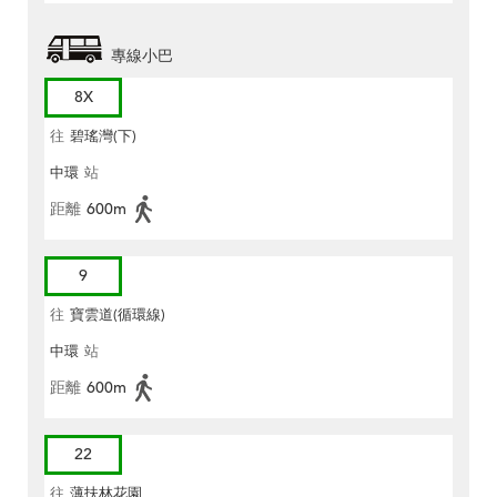
專線小巴
8X
往
碧瑤灣(下)
中環
站
距離
600m
9
往
寶雲道(循環線)
中環
站
距離
600m
22
往
薄扶林花園