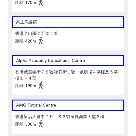
距離
170m
高主教書院
香港半山羅便臣道二號
距離
420m
Alpha Academy Educational Centre
香港威靈頓街７８號∕擺花街１號一號廣場４字樓及５字
樓１－４室
距離
190m
AMG Tutorial Centre
香港皇后大道中７９－８３號萬興商業大廈３樓
距離
300m