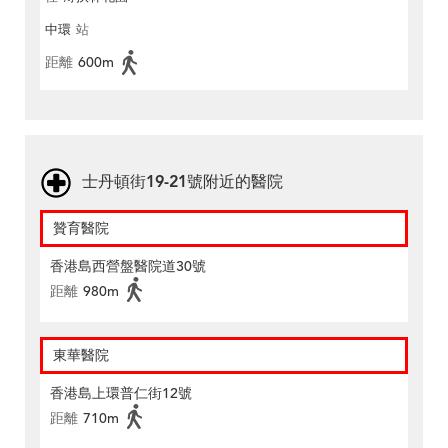
中環
站
距離
600m
士丹頓街19-21號附近的醫院
贊育醫院
香港島西營盤醫院道30號
距離
980m
東華醫院
香港島上環普仁街12號
距離
710m