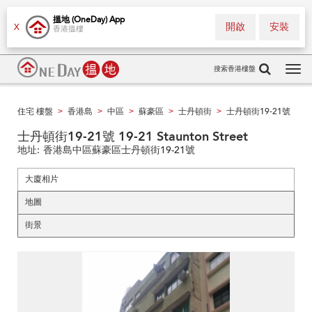
搵地 (OneDay) App
開啟
安裝
X
香港搵樓
搜索香港樓盤
Tog
navi
住宅 樓盤
香港島
中區
蘇豪區
士丹頓街
士丹頓街19-21號
>
>
>
>
>
士丹頓街19-21號 19-21 Staunton Street
地址:
香港島中區蘇豪區士丹頓街19-21號
大廈相片
地圖
街景