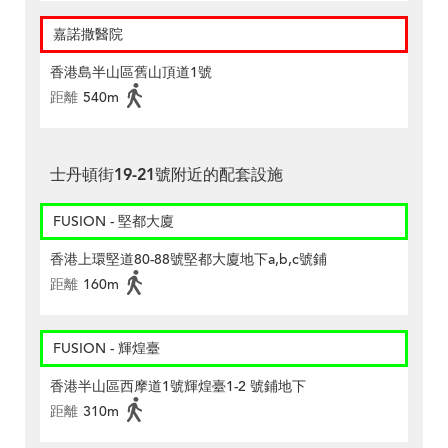
嘉諾撒醫院
香港島半山區舊山頂道1號
距離
540m
士丹頓街19-21號附近的配套設施
FUSION - 堅都大廈
香港上環堅道80-88號堅都大廈地下a,b,c號鋪
距離
160m
FUSION - 輝煌臺
香港半山區西摩道1號輝煌臺1-2 號鋪地下
距離
310m