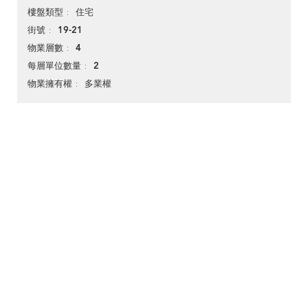
住宅
樓盤類型
19-21
街號
4
物業層數
2
每層單位數量
多業權
物業擁有權