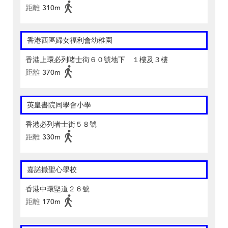
距離
310m
香港西區婦女福利會幼稚園
香港上環必列啫士街６０號地下 １樓及３樓
距離
370m
英皇書院同學會小學
香港必列者士街５８號
距離
330m
嘉諾撒聖心學校
香港中環堅道２６號
距離
170m