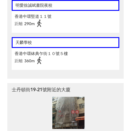
明愛徐誠斌書院夜校
香港中環堅道１１號
距離
290m
天麟學校
香港中環砵典乍街１０號５樓
距離
360m
士丹頓街19-21號附近的大廈