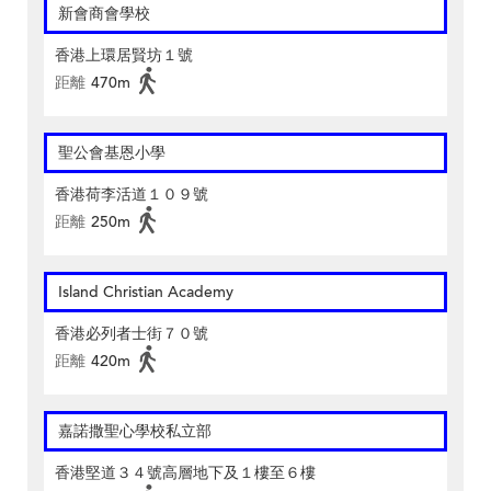
新會商會學校
香港上環居賢坊１號
距離
470m
聖公會基恩小學
香港荷李活道１０９號
距離
250m
Island Christian Academy
香港必列者士街７０號
距離
420m
嘉諾撒聖心學校私立部
香港堅道３４號高層地下及１樓至６樓