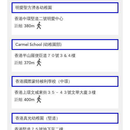
明愛聖方濟各幼稚園
香港中環堅道二號明愛中心
距離
380m
Carmel School (幼稚園部)
香港半山羅便臣道７０號３＆４樓
距離
370m
香港國際蒙特梭利學校（中環）
香港上環文咸東街３５－４３號文華大廈３樓
距離
400m
香港真光幼稚園（堅道）
香港堅道７５號地下至二樓