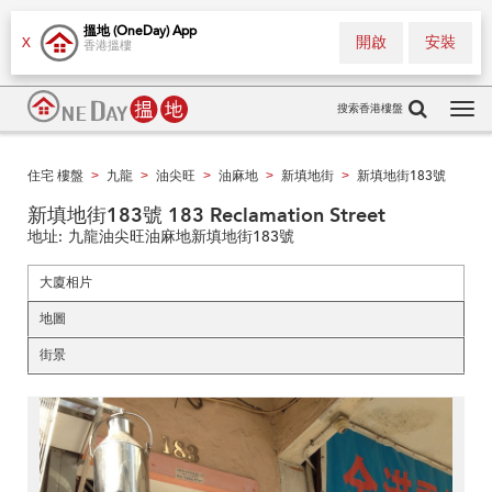
搵地 (OneDay) App
開啟
安裝
X
香港搵樓
搜索香港樓盤
Tog
navi
住宅 樓盤
九龍
油尖旺
油麻地
新填地街
新填地街183號
>
>
>
>
>
新填地街183號 183 Reclamation Street
地址:
九龍油尖旺油麻地新填地街183號
大廈相片
地圖
街景