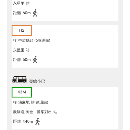
永星里
站
距離
60m
H2
往
中環碼頭 (6號碼頭)
永星里
站
距離
60m
專線小巴
43M
往
油麻地 站(循環線)
欣翔道,御金．國峯對出
站
距離
440m