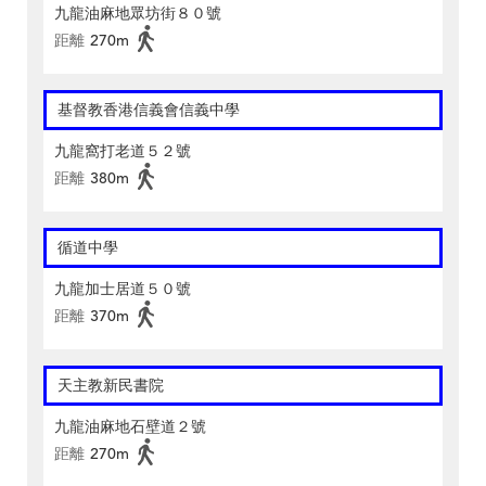
九龍油麻地眾坊街８０號
距離
270m
基督教香港信義會信義中學
九龍窩打老道５２號
距離
380m
循道中學
九龍加士居道５０號
距離
370m
天主教新民書院
九龍油麻地石壁道２號
距離
270m