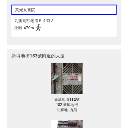
真光女書院
九龍窩打老道５４號Ａ
距離
470m
新填地街183號附近的大廈
新填地街182號
182 新填地街
油麻地, 九龍