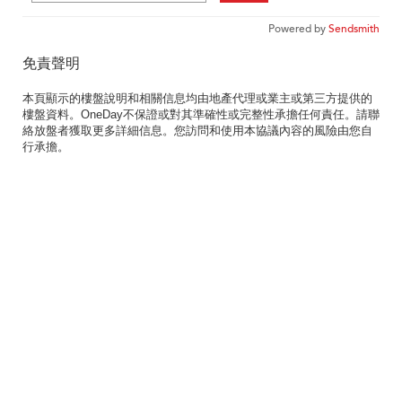
Powered by
Sendsmith
免責聲明
本頁顯示的樓盤說明和相關信息均由地產代理或業主或第三方提供的
樓盤資料。OneDay不保證或對其準確性或完整性承擔任何責任。請聯
絡放盤者獲取更多詳細信息。您訪問和使用本協議內容的風險由您自
行承擔。