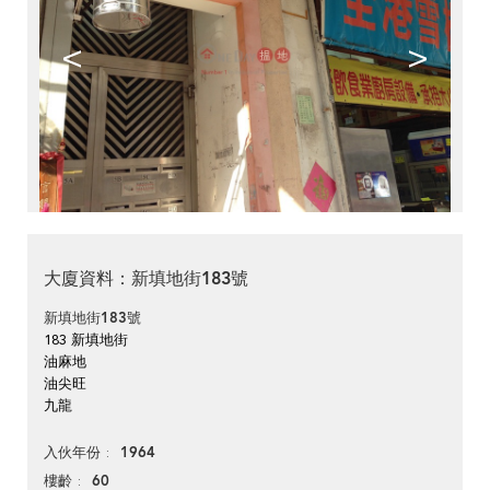
<
>
大廈資料：新填地街183號
新填地街183號
183 新填地街
油麻地
油尖旺
九龍
1964
入伙年份
60
樓齡