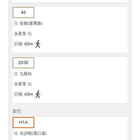
46
往
佐敦(渡華路)
永星里
站
距離
60m
203E
往
九龍站
永星里
站
距離
60m
新巴
H1A
往
尖沙咀(漢口道)