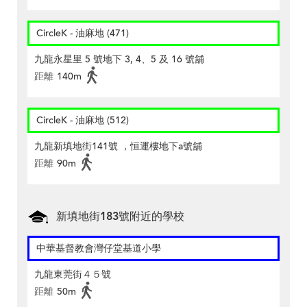
CircleK - 油麻地 (471)
九龍永星里 5 號地下 3, 4、5 及 16 號舖
距離
140m
CircleK - 油麻地 (512)
九龍新填地街141號 ，恒運樓地下a號舖
距離
90m
新填地街183號附近的學校
中華基督教會灣仔堂基道小學
九龍東莞街４５號
距離
50m