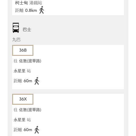
柯士甸
港鐵站
距離
0.8km
巴士
九巴
36B
往
佐敦(渡華路)
永星里
站
距離
60m
36X
往
佐敦(渡華路)
永星里
站
距離
60m