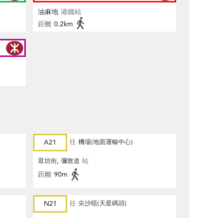
油麻地
港鐵站
距離
0.2km
A21
往
機場(地面運輸中心)
眾坊街, 彌敦道
站
距離
90m
N21
往
尖沙咀(天星碼頭)