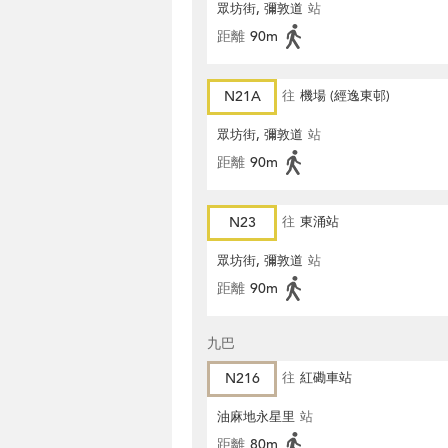
眾坊街, 彌敦道
站
距離
90m
N21A
往
機場 (經逸東邨)
眾坊街, 彌敦道
站
距離
90m
N23
往
東涌站
眾坊街, 彌敦道
站
距離
90m
九巴
N216
往
紅磡車站
油麻地永星里
站
距離
80m