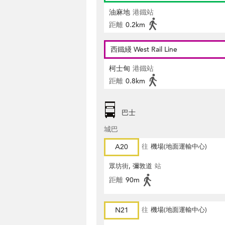
油麻地
港鐵站
距離
0.2km
西鐵綫 West Rail Line
柯士甸
港鐵站
距離
0.8km
巴士
城巴
A20
往
機場(地面運輸中心)
眾坊街, 彌敦道
站
距離
90m
N21
往
機場(地面運輸中心)