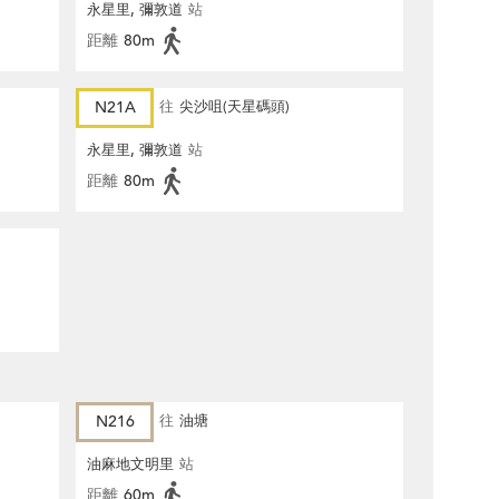
永星里, 彌敦道
站
距離
80m
N21A
往
尖沙咀(天星碼頭)
永星里, 彌敦道
站
距離
80m
N216
往
油塘
油麻地文明里
站
距離
60m