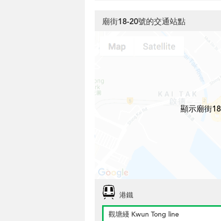
廟街18-20號的交通站點
顯示廟街1
港鐵
觀塘綫 Kwun Tong line