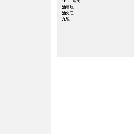
18-20 廟街
油麻地
油尖旺
九龍