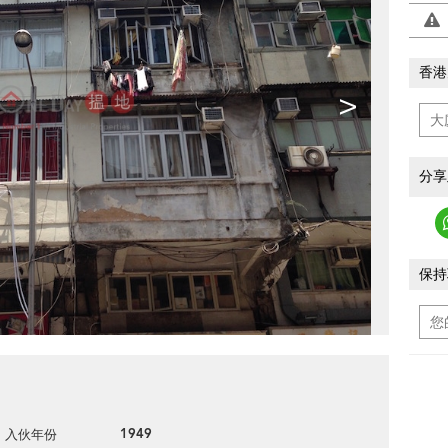
香港
>
分享
保持
1949
入伙年份