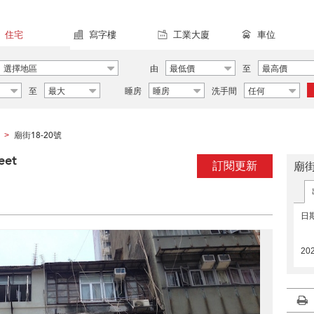
住宅
寫字樓
工業大廈
車位
選擇地區
由
最低價
至
最高價
至
最大
睡房
睡房
洗手間
任何
廟街18-20號
>
eet
訂閱更新
廟街
日
20