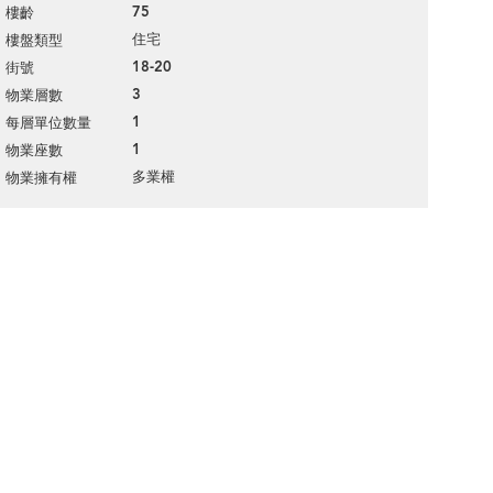
75
樓齡
住宅
樓盤類型
18-20
街號
3
物業層數
1
每層單位數量
1
物業座數
多業權
物業擁有權