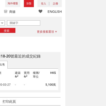
海外樓盤
放盤
登入
註冊
ENGLISH
商舖
搜索
更多搜索選項
18-20號最近的成交紀錄
出售
期
建築
實用
樓層/
HK$
2
2
ft
ft
單位
5,100萬
20-03-27
-
-
打印此頁