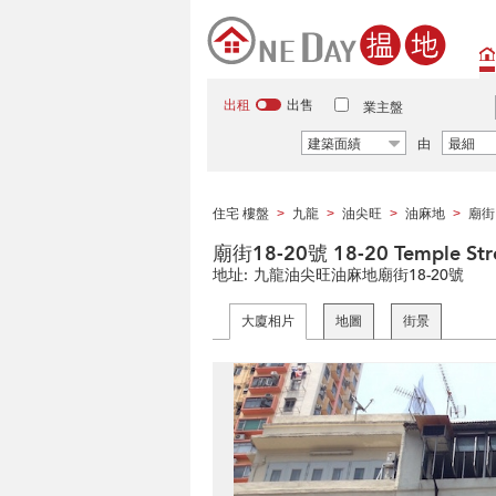
出租
出售
業主盤
建築面績
由
最細
住宅 樓盤
九龍
油尖旺
油麻地
廟街
>
>
>
>
廟街18-20號 18-20 Temple Str
地址:
九龍油尖旺油麻地廟街18-20號
大廈相片
地圖
街景