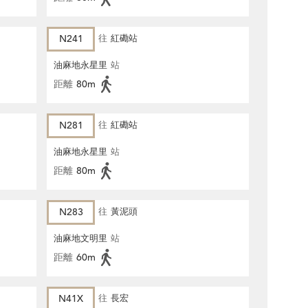
N241
往
紅磡站
油麻地永星里
站
距離
80m
N281
往
紅磡站
油麻地永星里
站
距離
80m
N283
往
黃泥頭
油麻地文明里
站
距離
60m
N41X
往
長宏