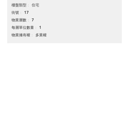
住宅
樓盤類型
17
街號
7
物業層數
1
每層單位數量
多業權
物業擁有權