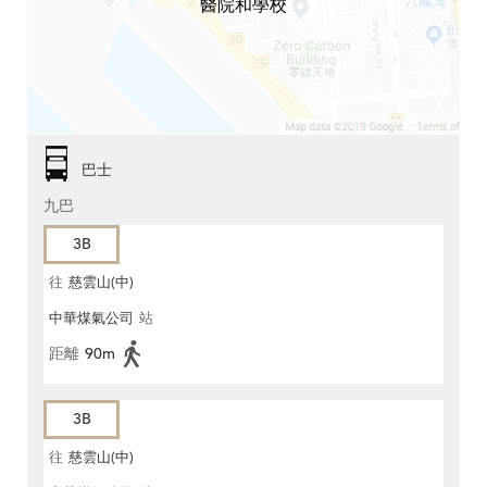
醫院和學校
巴士
九巴
3B
往
慈雲山(中)
中華煤氣公司
站
距離
90m
3B
往
慈雲山(中)