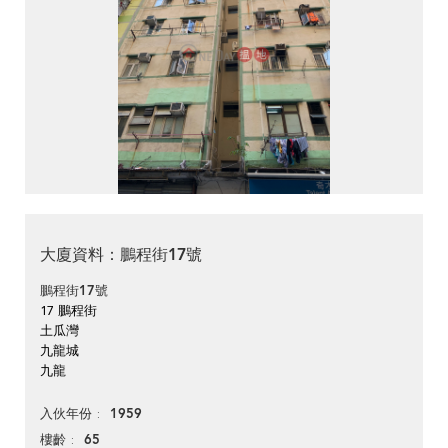
大廈資料：鵬程街17號
鵬程街17號
17 鵬程街
土瓜灣
九龍城
九龍
1959
入伙年份
65
樓齡