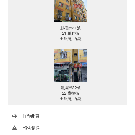
鵬程街21號
21 鵬程街
土瓜灣, 九龍
鷹揚街22號
22 鷹揚街
土瓜灣, 九龍
打印此頁
報告錯誤