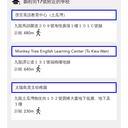
鵬程街17號附近的學校
啓言英語教育中心（土瓜灣）
九龍馬頭圍道２０９號海悅廣場１樓１０１Ｃ號舖
距離
480m
Monkey Tree English Learning Center (To Kwa Wan)
九龍譚公道１３１號福桃樓地舖
距離
440m
太陽島英文幼稚園
九龍土瓜灣炮仗街１５２號寶峰大廈地下低層、地下及
１樓
距離
230m