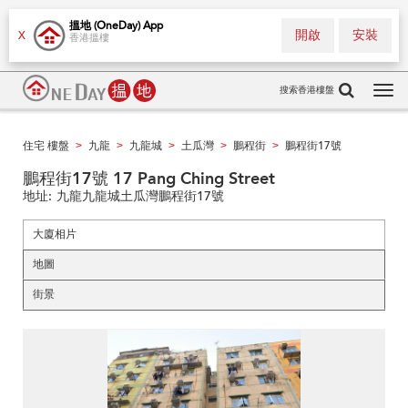
搵地 (OneDay) App
開啟
安裝
X
香港搵樓
搜索香港樓盤
Tog
navi
住宅 樓盤
九龍
九龍城
土瓜灣
鵬程街
鵬程街17號
>
>
>
>
>
鵬程街17號 17 Pang Ching Street
地址:
九龍九龍城土瓜灣鵬程街17號
大廈相片
地圖
街景