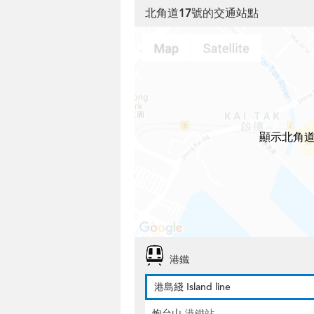
北角道17號的交通站點
顯示北角道
港鐵
港島綫 Island line
炮台山
港鐵站