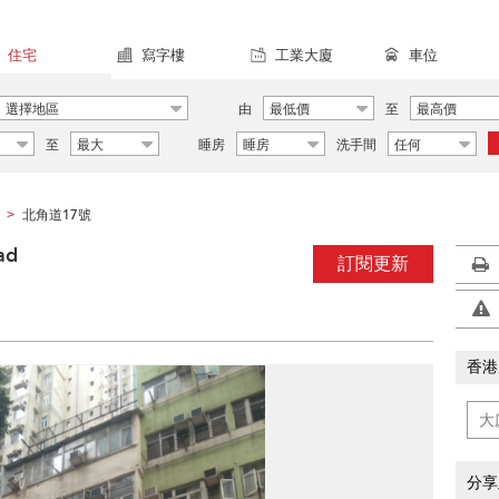
住宅
寫字樓
工業大廈
車位
選擇地區
由
最低價
至
最高價
至
最大
睡房
睡房
洗手間
任何
北角道17號
>
ad
訂閱更新
香港
分享