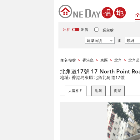
出租
出售
業主盤
建築面績
由
最細
住宅 樓盤
香港島
東區
北角
北角道
>
>
>
>
北角道17號 17 North Point Ro
地址:
香港島東區北角北角道17號
大廈相片
地圖
街景