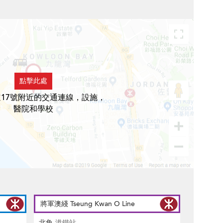
點擊此處
17號附近的交通連線，設施，
醫院和學校
將軍澳綫 Tseung Kwan O Line
北角
港鐵站