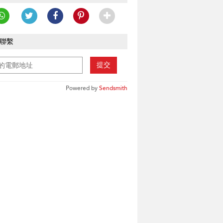
聯繫
提交
Powered by
Sendsmith