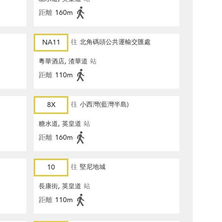
距離
160m
NA11
往
北角碼頭公共運輸交匯處
粵華酒店, 渣華道
站
距離
110m
8X
往
小西灣(藍灣半島)
糖水道, 英皇道
站
距離
160m
10
往
堅尼地城
長康街, 英皇道
站
距離
110m