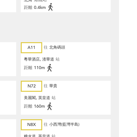
距離
0.4km
A11
往
北角碼頭
粵華酒店, 渣華道
站
距離
110m
N72
往
華貴
美麗閣, 英皇道
站
距離
160m
N8X
往
小西灣(藍灣半島)
糖水道, 英皇道
站