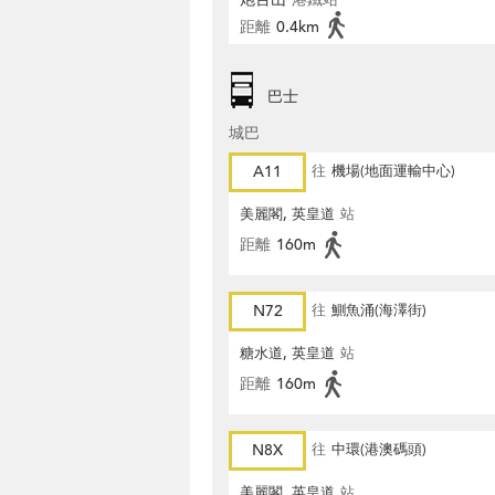
距離
0.4km
巴士
城巴
A11
往
機場(地面運輸中心)
美麗閣, 英皇道
站
距離
160m
N72
往
鰂魚涌(海澤街)
糖水道, 英皇道
站
距離
160m
N8X
往
中環(港澳碼頭)
美麗閣, 英皇道
站