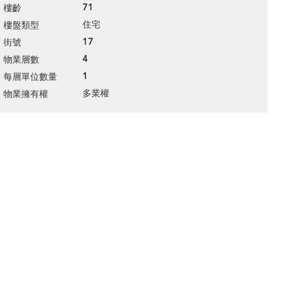
71
樓齡
住宅
樓盤類型
17
街號
4
物業層數
1
每層單位數量
多業權
物業擁有權