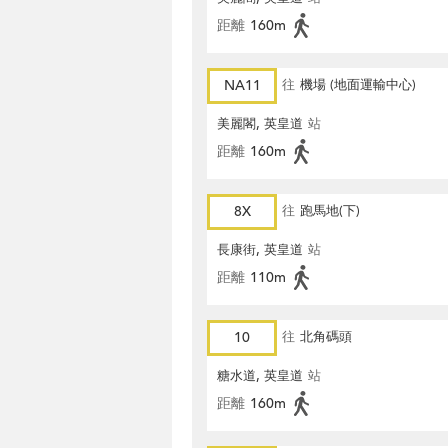
距離
160m
NA11
往
機場 (地面運輸中心)
美麗閣, 英皇道
站
距離
160m
8X
往
跑馬地(下)
長康街, 英皇道
站
距離
110m
10
往
北角碼頭
糖水道, 英皇道
站
距離
160m