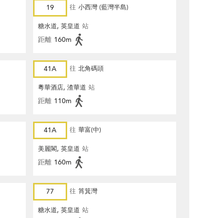
19
往
小西灣 (藍灣半島)
糖水道, 英皇道
站
距離
160m
41A
往
北角碼頭
粵華酒店, 渣華道
站
距離
110m
41A
往
華富(中)
美麗閣, 英皇道
站
距離
160m
77
往
筲箕灣
糖水道, 英皇道
站