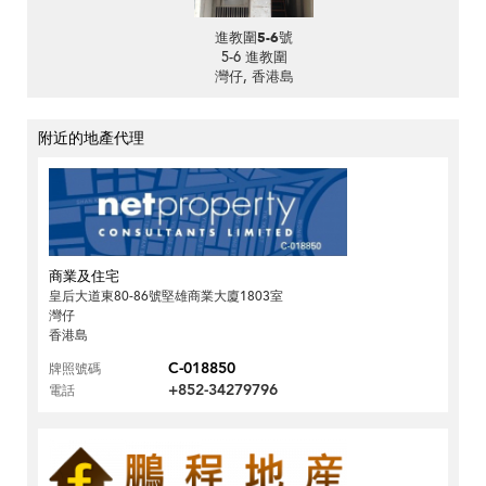
進教圍5-6號
5-6 進教圍
灣仔, 香港島
附近的地產代理
商業及住宅
皇后大道東80-86號堅雄商業大廈1803室
灣仔
香港島
C-018850
牌照號碼
+852-34279796
電話