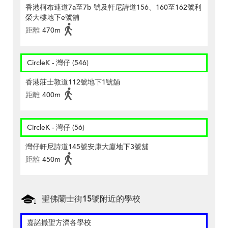
香港柯布連道7a至7b 號及軒尼詩道156、160至162號利
榮大樓地下e號舖
距離
470m
CircleK - 灣仔 (546)
香港莊士敦道112號地下1號舖
距離
400m
CircleK - 灣仔 (56)
灣仔軒尼詩道145號安康大廈地下3號舖
距離
450m
聖佛蘭士街15號附近的學校
嘉諾撒聖方濟各學校