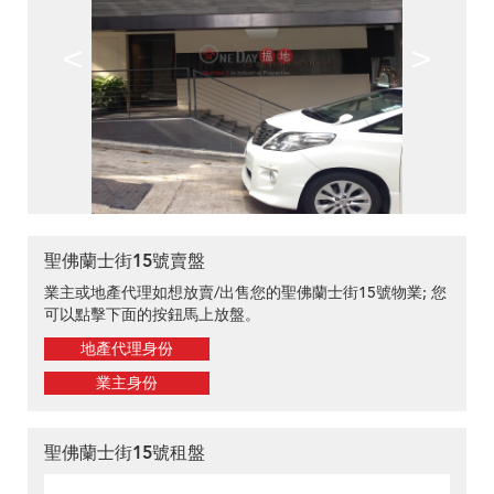
<
>
聖佛蘭士街15號賣盤
業主或地產代理如想放賣/出售您的聖佛蘭士街15號物業; 您
可以點擊下面的按鈕馬上放盤。
地產代理身份
業主身份
聖佛蘭士街15號租盤