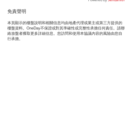
免責聲明
本頁顯示的樓盤說明和相關信息均由地產代理或業主或第三方提供的
樓盤資料。OneDay不保證或對其準確性或完整性承擔任何責任。請聯
絡放盤者獲取更多詳細信息。您訪問和使用本協議內容的風險由您自
行承擔。