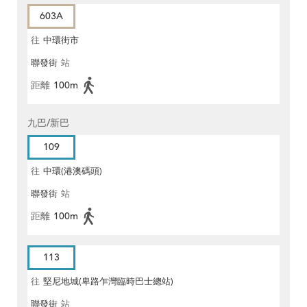
603A
往
中環街市
聯發街
站
距離
100m
九巴/新巴
109
往
中環(港澳碼頭)
聯發街
站
距離
100m
113
往
堅尼地城(卑路乍灣臨時巴士總站)
聯發街
站