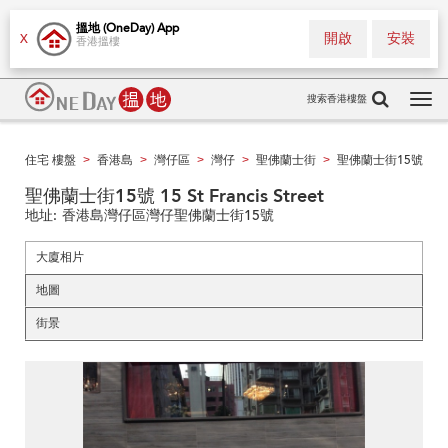
搵地 (OneDay) App
開啟
安裝
X
香港搵樓
搜索香港樓盤
Tog
navi
住宅 樓盤
香港島
灣仔區
灣仔
聖佛蘭士街
聖佛蘭士街15號
>
>
>
>
>
聖佛蘭士街15號 15 St Francis Street
地址:
香港島灣仔區灣仔聖佛蘭士街15號
大廈相片
地圖
街景