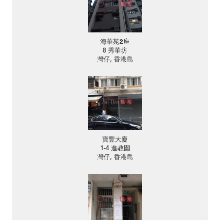
海華苑2座
8 秀華坊
灣仔, 香港島
寶豐大廈
1-4 進教圍
灣仔, 香港島