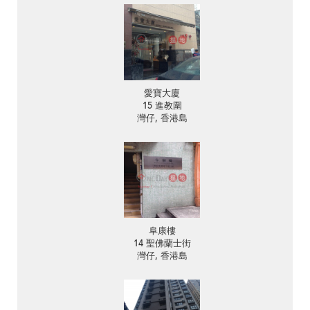
愛寶大廈
15 進教圍
灣仔, 香港島
阜康樓
14 聖佛蘭士街
灣仔, 香港島