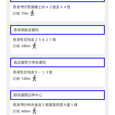
香港灣仔聖佛蘭士街４２號及４４號
距離
70m
香港鄧鏡波書院
香港堅尼地道２５＆２７號
距離
340m
嘉諾撒聖方濟各書院
香港堅尼地道９－１３號
距離
120m
驛前國際語學中心
香港灣仔柯布連道５號耀基商業大廈１樓
距離
460m