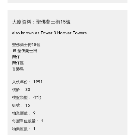
大廈資料：聖佛蘭士街15號
also known as Tower 3 Hoover Towers
聖佛蘭士街15號
15 聖佛蘭士街
灣仔
灣仔區
香港島
1991
入伙年份
33
樓齡
住宅
樓盤類型
15
街號
9
物業層數
1
每層單位數量
1
物業座數