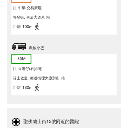
往
中環(交易廣場)
聯發街, 皇后大道東
站
距離
100m
專線小巴
35M
往
香港仔(石排灣)
莊士敦道, 循道衛理大廈對出
站
距離
180m
聖佛蘭士街15號附近的醫院