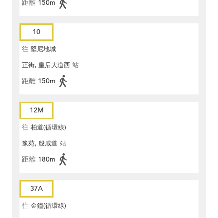
距離
150m
10
往
堅尼地城
正街, 皇后大道西
站
距離
150m
12M
往
柏道(循環線)
豫苑, 般咸道
站
距離
180m
37A
往
金鐘(循環線)