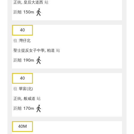
正街, 皇后大道西
站
距離
150m
40
往
灣仔北
聖士提反女子中學, 柏道
站
距離
190m
40
往
華富(北)
正街, 般咸道
站
距離
170m
40M