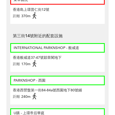
香港島上環普仁街12號
距離
370m
第三街14號附近的配套設施
INTERNATIONAL PARKNSHOP - 般咸道
香港般咸道37-47號穎章閣地下
距離
170m
PARKNSHOP - 西園
香港西營盤第一街84-84a號西園地下80號鋪
距離
240m
U購 - 上環帝后華庭