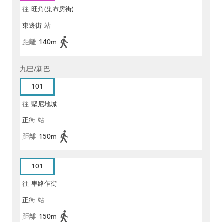
往
旺角(染布房街)
東邊街
站
距離
140m
九巴/新巴
101
往
堅尼地城
正街
站
距離
150m
101
往
卑路乍街
正街
站
距離
150m