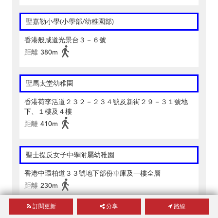
聖嘉勒小學(小學部/幼稚園部)
香港般咸道光景台３－６號
距離
380m
聖馬太堂幼稚園
香港荷李活道２３２－２３４號及新街２９－３１號地
下、１樓及４樓
距離
410m
聖士提反女子中學附屬幼稚園
香港中環柏道３３號地下部份車庫及一樓全層
距離
230m
訂閱更新
分享
路線
弘立幼稚園