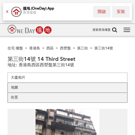
搵地 (OneDay) App
開啟
安裝
X
香港搵樓
搜索香港樓盤
Tog
navi
住宅 樓盤
香港島
西區
西營盤
第三街
第三街14號
>
>
>
>
>
第三街14號 14 Third Street
地址:
香港島西區西營盤第三街14號
大廈相片
地圖
街景