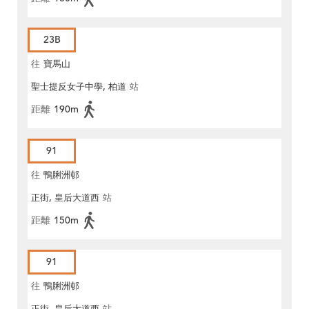
23B
往
寶馬山
聖士提反女子中學, 柏道
站
距離
190m
91
往
鴨脷洲邨
正街, 皇后大道西
站
距離
150m
91
往
鴨脷洲邨