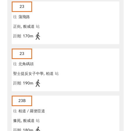
23
往
蒲飛路
正街, 般咸道
站
距離
170m
23
往
北角碼頭
聖士提反女子中學, 柏道
站
距離
190m
23B
往
柏道 / 羅便臣道
豫苑, 般咸道
站
距離
180m