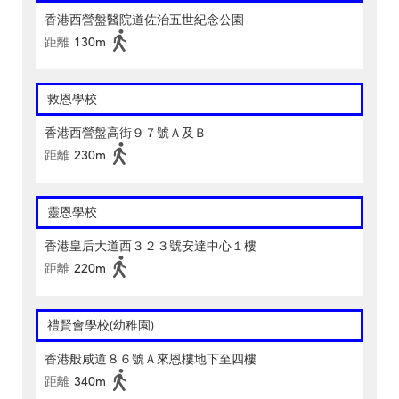
香港西營盤醫院道佐治五世紀念公園
距離
130m
救恩學校
香港西營盤高街９７號Ａ及Ｂ
距離
230m
靈恩學校
香港皇后大道西３２３號安達中心１樓
距離
220m
禮賢會學校(幼稚園)
香港般咸道８６號Ａ來恩樓地下至四樓
距離
340m