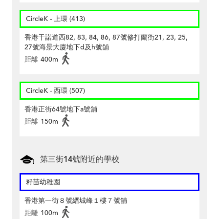
CircleK - 上環 (413)
香港干諾道西82, 83, 84, 86, 87號修打蘭街21, 23, 25,
27號海景大廈地下d及h號舖
距離
400m
CircleK - 西環 (507)
香港正街64號地下a號舖
距離
150m
第三街14號附近的學校
籽苗幼稚園
香港第一街８號縉城峰１樓７號舖
距離
100m