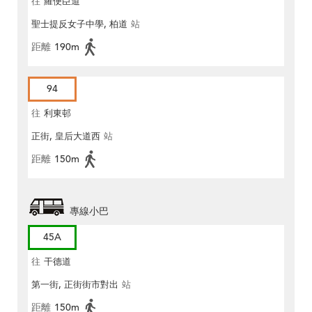
往
羅便臣道
聖士提反女子中學, 柏道
站
距離
190m
94
往
利東邨
正街, 皇后大道西
站
距離
150m
專線小巴
45A
往
干德道
第一街, 正街街市對出
站
距離
150m