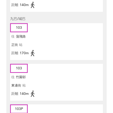
距離
140m
九巴/城巴
103
往
蒲飛路
正街
站
距離
170m
103
往
竹園邨
東邊街
站
距離
140m
103P