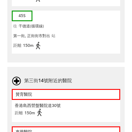
45S
往
干德道(循環線)
第一街, 正街街市對出
站
距離
150m
第三街14號附近的醫院
贊育醫院
香港島西營盤醫院道30號
距離
150m
東華醫院