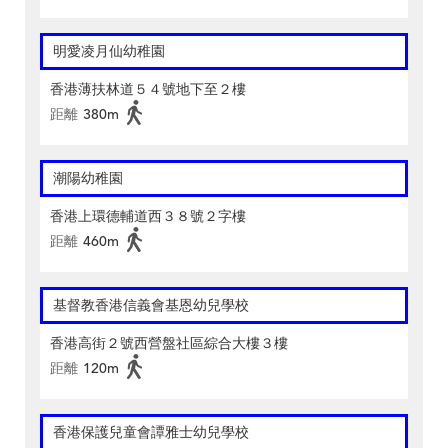
明愛凌月仙幼稚園
香港薄扶林道５４號地下至２樓
距離
380m
潮陽幼稚園
香港上環德輔道西３８號２字樓
距離
460m
基督教香港信義會基恩幼兒學校
香港高街２號西營盤社區綜合大樓３樓
距離
120m
香港保護兒童會譚雅士幼兒學校