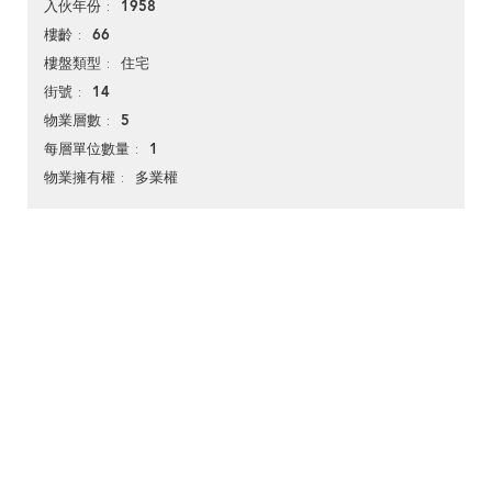
1958
入伙年份
66
樓齡
住宅
樓盤類型
14
街號
5
物業層數
1
每層單位數量
多業權
物業擁有權