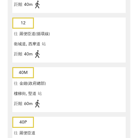
距離
40m
12
往
羅便臣道(循環線)
衛城道, 西摩道
站
距離
40m
40M
往
金鐘(政府總部)
樓梯街, 堅道
站
距離
60m
40P
往
羅便臣道