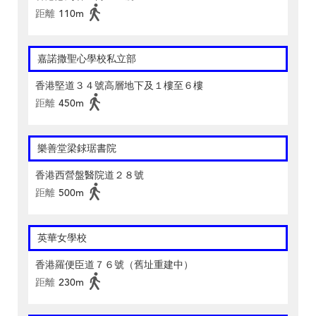
距離
110m
嘉諾撒聖心學校私立部
香港堅道３４號高層地下及１樓至６樓
距離
450m
樂善堂梁銶琚書院
香港西營盤醫院道２８號
距離
500m
英華女學校
香港羅便臣道７６號（舊址重建中）
距離
230m