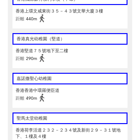
香港上環文咸東街３５－４３號文華大廈３樓
距離
440m
香港真光幼稚園（堅道）
香港堅道７５號地下至二樓
距離
290m
嘉諾撒聖心幼稚園
香港香港中環羅便臣道
距離
490m
聖馬太堂幼稚園
香港荷李活道２３２－２３４號及新街２９－３１號地
下、１樓及４樓