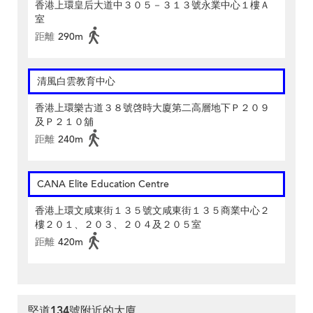
香港上環皇后大道中３０５－３１３號永業中心１樓Ａ
室
距離
290m
清風白雲教育中心
香港上環樂古道３８號啓時大廈第二高層地下Ｐ２０９
及Ｐ２１０舖
距離
240m
CANA Elite Education Centre
香港上環文咸東街１３５號文咸東街１３５商業中心２
樓２０１、２０３、２０４及２０５室
距離
420m
堅道134號附近的大廈