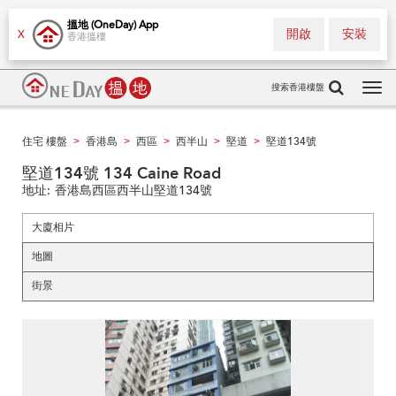
搵地 (OneDay) App
開啟
安裝
X
香港搵樓
搜索香港樓盤
Tog
navi
住宅 樓盤
香港島
西區
西半山
堅道
堅道134號
>
>
>
>
>
堅道134號 134 Caine Road
地址:
香港島西區西半山堅道134號
大廈相片
地圖
街景