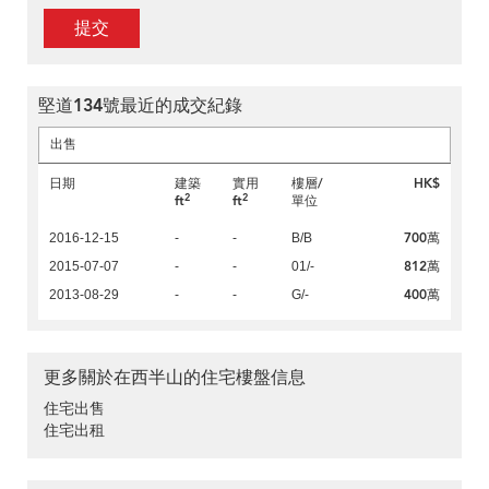
提交
堅道134號最近的成交紀錄
出售
日期
建築
實用
樓層/
HK$
2
2
ft
ft
單位
700萬
2016-12-15
-
-
B/B
812萬
2015-07-07
-
-
01/-
400萬
2013-08-29
-
-
G/-
更多關於在西半山的住宅樓盤信息
住宅出售
住宅出租