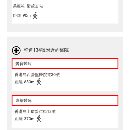
美麗閣, 衛城道
站
距離
90m
堅道134號附近的醫院
贊育醫院
香港島西營盤醫院道30號
距離
630m
東華醫院
香港島上環普仁街12號
距離
370m