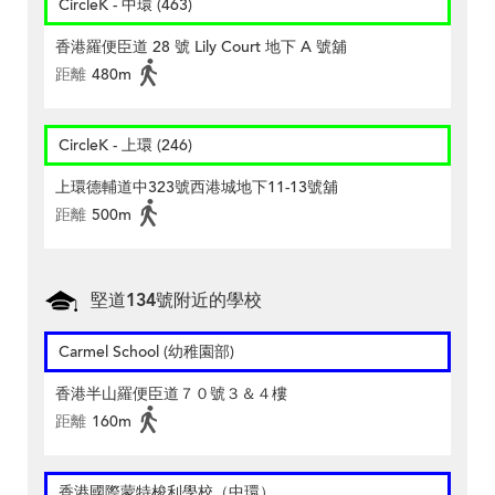
CircleK - 中環 (463)
香港羅便臣道 28 號 Lily Court 地下 A 號舖
距離
480m
CircleK - 上環 (246)
上環德輔道中323號西港城地下11-13號舖
距離
500m
堅道134號附近的學校
Carmel School (幼稚園部)
香港半山羅便臣道７０號３＆４樓
距離
160m
香港國際蒙特梭利學校（中環）