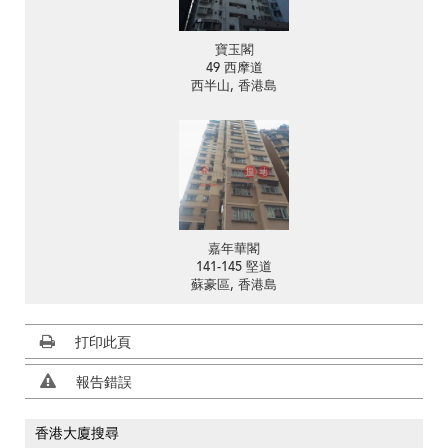
寶玉閣
49 西摩道
西半山, 香港島
嘉年華閣
141-145 堅道
蘇豪區, 香港島
打印此頁
報告錯誤
香港大廈搜尋