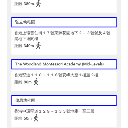
距離
380m
弘立幼稚園
香港上環普仁街１７號東輝花園地下２－３號舖及４號
舖地下連閣樓
距離
340m
The Woodland Montessori Academy (Mid-Levels)
香港堅道１１０－１１８號安峰大廈１樓至２樓
距離
80m
偉思幼稚園
香港中環堅道１２９－１３３號地庫一至三層
距離
60m