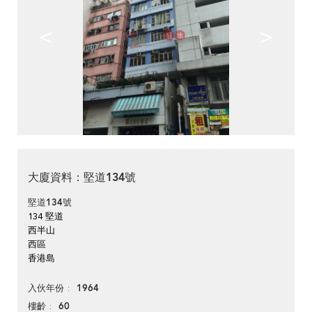
<
>
大廈資料：堅道134號
堅道134號
134 堅道
西半山
西區
香港島
1964
入伙年份
60
樓齡