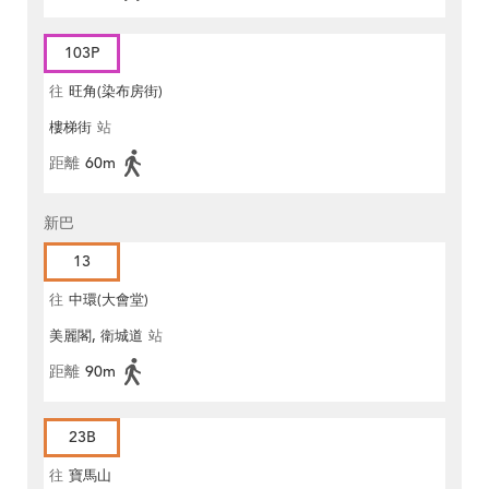
103P
往
旺角(染布房街)
樓梯街
站
距離
60m
新巴
13
往
中環(大會堂)
美麗閣, 衛城道
站
距離
90m
23B
往
寶馬山