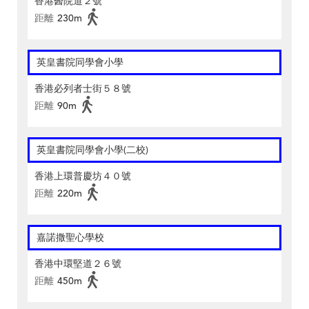
香港醫院道２號
距離
230m
英皇書院同學會小學
香港必列者士街５８號
距離
90m
英皇書院同學會小學(二校)
香港上環普慶坊４０號
距離
220m
嘉諾撒聖心學校
香港中環堅道２６號
距離
450m