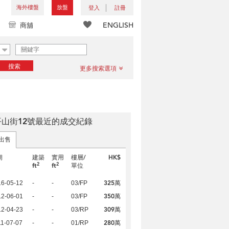
海外樓盤
放盤
登入
註冊
ENGLISH
商舖
搜索
更多搜索選項
平山街12號最近的成交紀錄
出售
期
建築
實用
樓層/
HK$
2
2
ft
ft
單位
325萬
16-05-12
-
-
03/FP
350萬
12-06-01
-
-
03/FP
309萬
12-04-23
-
-
03/RP
280萬
1-07-07
-
-
01/RP