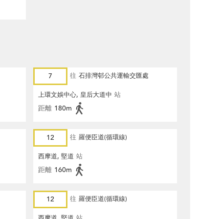
7
往
石排灣邨公共運輸交匯處
上環文娛中心, 皇后大道中
站
距離
180m
12
往
羅便臣道(循環線)
西摩道, 堅道
站
距離
160m
12
往
羅便臣道(循環線)
西摩道, 堅道
站