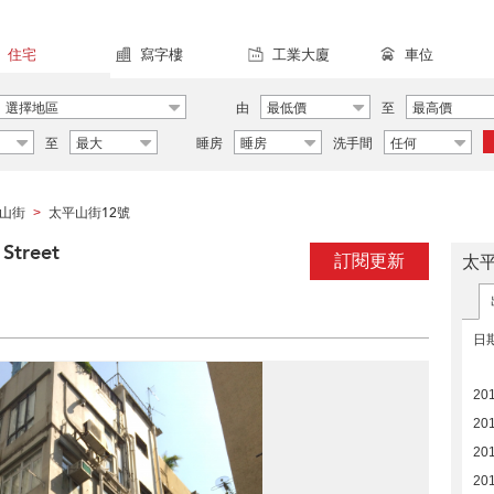
住宅
寫字樓
工業大廈
車位
選擇地區
由
最低價
至
最高價
至
最大
睡房
睡房
洗手間
任何
山街
太平山街12號
>
Street
訂閱更新
太
日
20
20
20
201