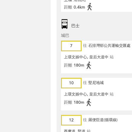
距離
0.4km
巴士
城巴
7
往
石排灣邨公共運輸交匯處
上環文娛中心, 皇后大道中
站
距離
180m
10
往
堅尼地城
上環文娛中心, 皇后大道中
站
距離
180m
12
往
羅便臣道(循環線)
西摩道, 堅道
站