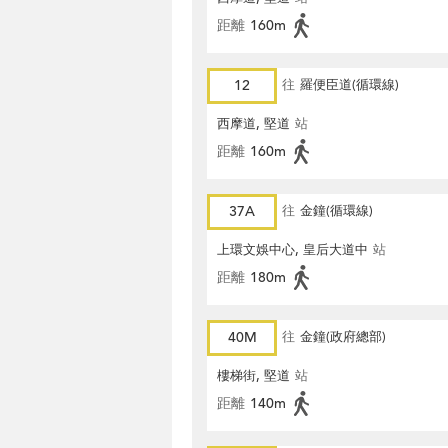
距離
160m
12
往
羅便臣道(循環線)
西摩道, 堅道
站
距離
160m
37A
往
金鐘(循環線)
上環文娛中心, 皇后大道中
站
距離
180m
40M
往
金鐘(政府總部)
樓梯街, 堅道
站
距離
140m