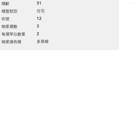
51
樓齡
住宅
樓盤類型
12
街號
3
物業層數
2
每層單位數量
多業權
物業擁有權