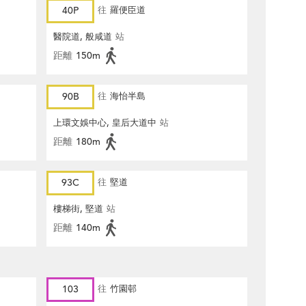
40P
往
羅便臣道
醫院道, 般咸道
站
距離
150m
90B
往
海怡半島
上環文娛中心, 皇后大道中
站
距離
180m
93C
往
堅道
樓梯街, 堅道
站
距離
140m
103
往
竹園邨