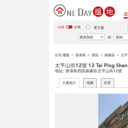
出租
出售
業主盤
建築面績
由
最細
住宅 樓盤
香港島
西區
蘇豪區
太平
>
>
>
>
太平山街12號 12 Tai Ping Shan 
地址:
香港島西區蘇豪區太平山街12號
大廈相片
地圖
街景