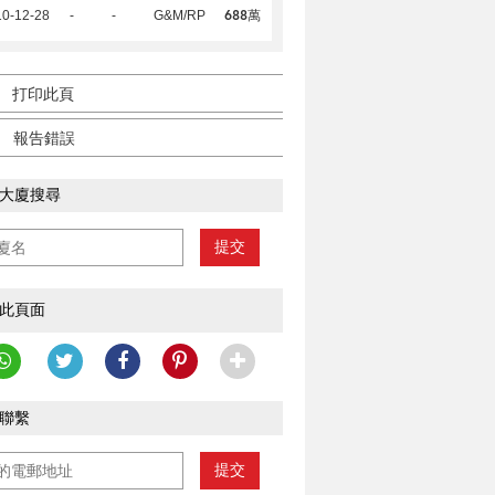
688萬
10-12-28
-
-
G&M/RP
打印此頁
報告錯誤
大廈搜尋
提交
此頁面
聯繫
提交