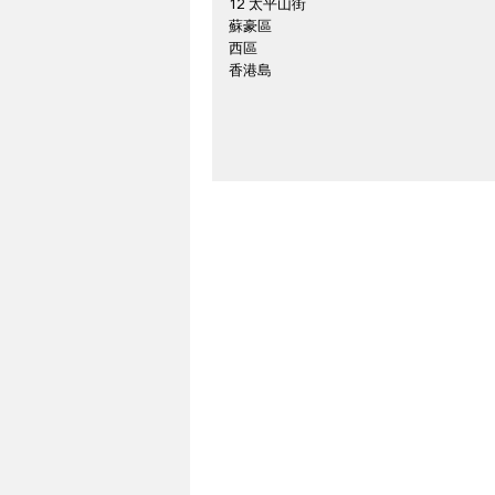
12 太平山街
蘇豪區
西區
香港島