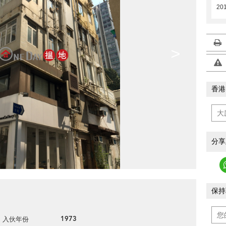
20
>
香港
分享
保持
1973
入伙年份