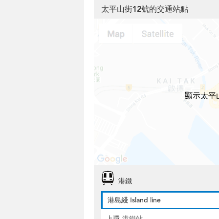
太平山街12號的交通站點
顯示太平
港鐵
港島綫 Island line
上環
港鐵站