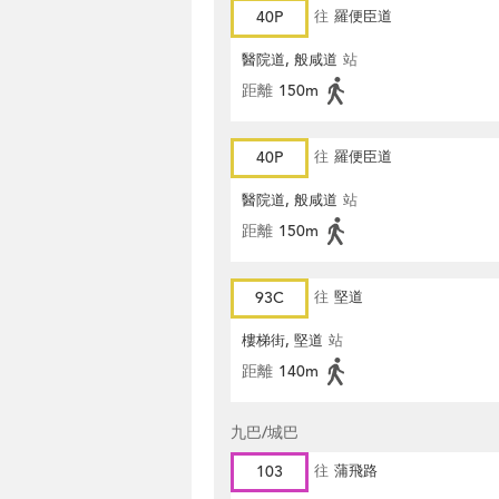
40P
往
羅便臣道
醫院道, 般咸道
站
距離
150m
40P
往
羅便臣道
醫院道, 般咸道
站
距離
150m
93C
往
堅道
樓梯街, 堅道
站
距離
140m
九巴/城巴
103
往
蒲飛路