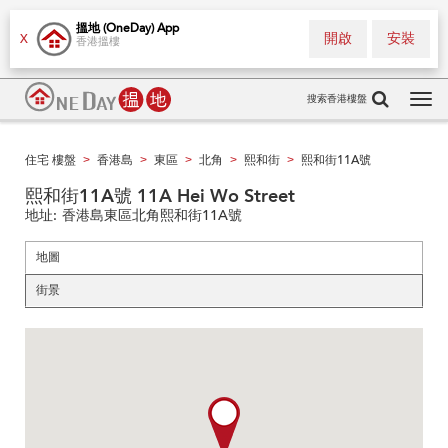
搵地 (OneDay) App
開啟
安裝
X
香港搵樓
搜索香港樓盤
Tog
navi
住宅 樓盤
香港島
東區
北角
熙和街
熙和街11A號
>
>
>
>
>
熙和街11A號 11A Hei Wo Street
地址:
香港島東區北角熙和街11A號
地圖
街景