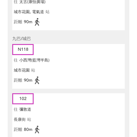
往
太古(康怡廣場)
城市花園, 電氣道
站
距離
90m
九巴/城巴
N118
往
小西灣(藍灣半島)
城市花園
站
距離
90m
102
往
彌敦道
長康街
站
距離
80m