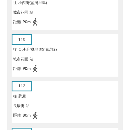
往
小西灣(藍灣半島)
城市花園
站
距離
90m
110
往
尖沙咀(麼地道)(循環線)
城市花園
站
距離
90m
112
往
蘇屋
長康街
站
距離
80m