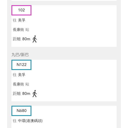
102
往
美孚
長康街
站
距離
80m
九巴/新巴
N122
往
美孚
長康街
站
距離
80m
N680
往
中環(港澳碼頭)