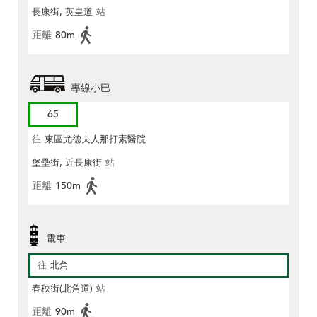
長康街, 英皇道
站
距離
80m
專線小巴
65
往
東區尤德夫人那打素醫院
堡壘街, 近長康街
站
距離
150m
電車
往
北角
春秧街(北角道)
站
距離
90m