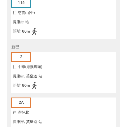
116
往
慈雲山(中)
長康街
站
距離
80m
新巴
2
往
中環(港澳碼頭)
長康街, 英皇道
站
距離
80m
2A
往
灣仔北
長康街, 英皇道
站