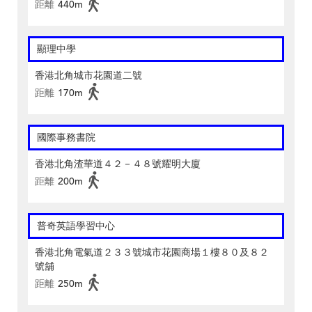
距離
440m
顯理中學
香港北角城市花園道二號
距離
170m
國際事務書院
香港北角渣華道４２－４８號耀明大廈
距離
200m
普奇英語學習中心
香港北角電氣道２３３號城市花園商場１樓８０及８２
號舖
距離
250m