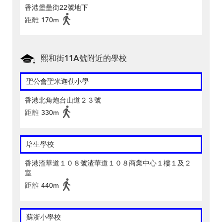
香港堡壘街22號地下
距離
170m
熙和街11A號附近的學校
聖公會聖米迦勒小學
香港北角炮台山道２３號
距離
330m
培生學校
香港渣華道１０８號渣華道１０８商業中心１樓１及２
室
距離
440m
蘇浙小學校