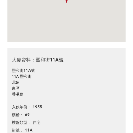
大廈資料：熙和街11A號
熙和街11A號
11A 熙和街
北角
東區
香港島
1955
入伙年份
69
樓齡
住宅
樓盤類型
11A
街號